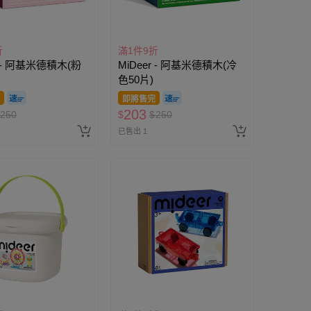
折
滿1件9折
r - 阿基米德積木(粉
MiDeer - 阿基米德積木(冷
色50片)
即將售完
203
250
$
$
250
已售出 1