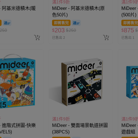
折
滿1件9折
滿1件9
r - 阿基米德積木(暖
MiDeer - 阿基米德積木(原
MiDee
色50片)
(500片
即將售完
即將售完
203
875
250
$
$
250
$
$
已售出 2
已售出 1
折
滿1件9折
滿1件9
r - 進階式拼圖-快樂
MiDeer - 雙面場景軌道拼圖
MiDee
VEL5)
(38PCS)
遊戲組