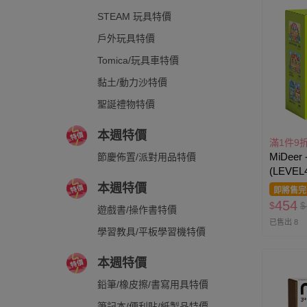
STEAM 玩具特價
戶外玩具特價
Tomica/玩具車特價
黏土/動力沙特價
聖誕禮物特價
本週特價
滿1件9
MiDee
節慶佈置/派對用品特價
(LEVE
本週特價
即將售完
454
$
$
遊戲書/操作書特價
已售出 8
學習教具/平板學習機特價
本週特價
鉛筆/橡皮擦/書寫用具特價
筆記本/便利貼/紙製品特價