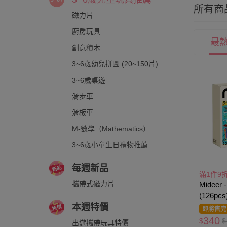
所有商
磁力片
廚房玩具
最
創意積木
3~6歲幼兒拼圖 (20~150片)
3~6歲桌遊
滑步車
滑板車
M-數學（Mathematics）
3~6歲小童生日禮物推薦
每週新品
滿1件9
攜帶式磁力片
Midee
(126pcs
本週特價
即將售完
340
$
$
出遊攜帶玩具特價