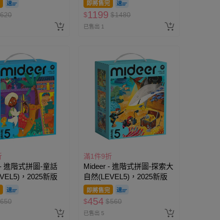
即將售完
1199
620
$
$
1480
已售出 1
折
滿1件9折
r - 進階式拼圖-童話
Mideer - 進階式拼圖-探索大
VEL5)，2025新版
自然(LEVEL5)，2025新版
即將售完
454
650
$
$
560
已售出 5