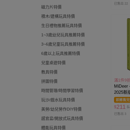
已售出 22
磁力片特價
積木/建構玩具特價
生日禮物推薦玩具特價
1~3歲幼兒玩具推薦特價
3~6歲兒童玩具推薦特價
6歲以上玩具推薦特價
兒童桌遊特價
教具特價
滿1件9
拼圖特價
MiDee
時間管理/時間學習特價
2025新
玩沙/戲水玩具特價
即將售完
211
$
$
美勞/幼兒勞作DIY特價
已售出 3
感官盆/開放式玩具特價
體能玩具特價