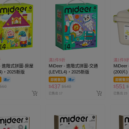
折
滿1件9折
滿1件9
r - 進階式拼圖-房屋
MiDeer - 進階式拼圖-交通
MiDee
L4)，2025新版
(LEVEL4)，2025新版
(200片)
即將售完
即將售完
437
551
560
$
$
540
$
$
已售出 17
已售出 23