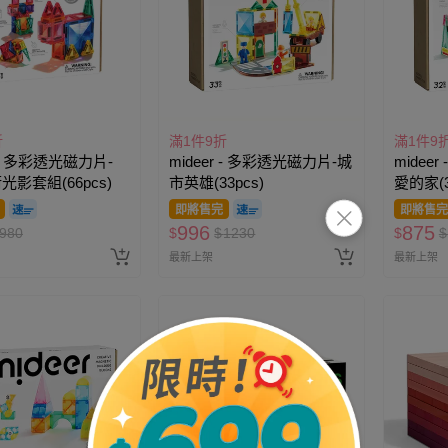
折
滿1件9折
滿1件9
r - 多彩透光磁力片-
mideer - 多彩透光磁力片-城
midee
術光影套組(66pcs)
市英雄(33pcs)
愛的家(3
即將售完
即將售完
996
875
980
$
$
1230
$
$
最新上架
最新上架