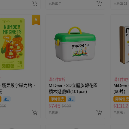
已售出 7
已售出 21
5
折
滿1件9折
滿1件9
r - 蔬果數字磁力貼，
MiDeer - 3D立體旋轉花園
MiDee
版
積木遊戲組(101pcs)
(90片)
即將售完
即將售完
745
1312
260
$
$
920
$
已售出 1
已售出 1