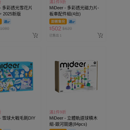
折
滿1件9折
r - 多彩透光雪花片
MiDeer - 多彩透光磁力片-
)，2025新版
板車配件組(4台)
即將售完
502
1080
$
$
620
已售出 1
折
滿1件9折
r - 雪球大戰毛氈DIY
MiDeer - 立體軌道球積木
組-銀河競速(84pcs)