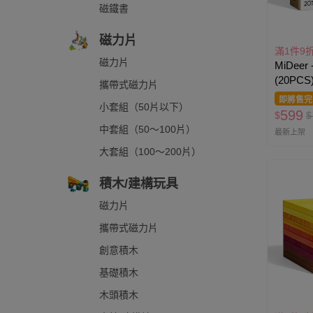
磁鐵書
磁力片
滿1件9
磁力片
MiDee
(20PC
攜帶式磁力片
即將售完
小套組（50片以下）
599
$
$
中套組（50～100片）
最新上架
大套組（100～200片）
積木/建構玩具
磁力片
攜帶式磁力片
創意積木
基礎積木
木頭積木