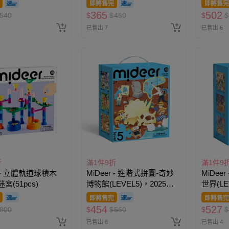
即將售完
即將售完
365
502
540
$
$
450
$
$
已售出 7
已售出 6
折
滿1件9折
滿1件9
r - 立體軌道球積木
MiDeer - 進階式拼圖-奇妙
MiDee
宮(51pcs)
博物館(LEVEL5)，2025新
世界(LE
版
即將售完
即將售完
454
527
800
$
$
560
$
$
已售出 6
已售出 4