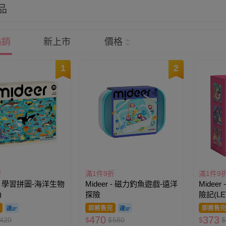
品
熱銷
新上市
價格
1
2
折
滿1件9折
滿1件9
r - 學習拼圖-海洋生物
Mideer - 磁力釣魚遊戲-遠洋
Midee
)
探險
險記(LE
即將售完
即將售完
470
373
420
$
$
580
$
$