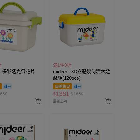
折
滿1件9折
r - 多彩透光雪花片
mideer - 3D立體幾何積木遊
戲組(120pcs)
即將售完
1361
680
$
$
1680
最新上架