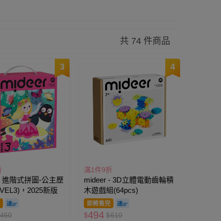
共 74 件商品
3
4
折
滿1件9折
r - 進階式拼圖-公主歷
mideer - 3D立體電動齒輪積
VEL3)，2025新版
木遊戲組(64pcs)
即將售完
494
460
$
$
610