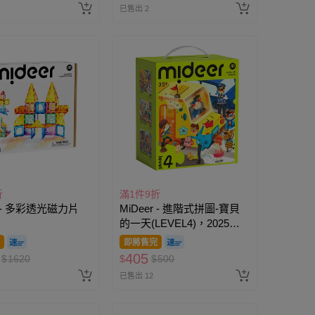
已售出 2
折
滿1件9折
r - 多彩透光磁力片
MiDeer - 進階式拼圖-寶貝
的一天(LEVEL4)，2025新
版
即將售完
405
$
1620
$
$
500
已售出 12