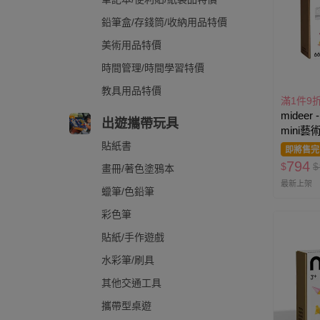
鉛筆盒/存錢筒/收納用品特價
美術用品特價
時間管理/時間學習特價
教具用品特價
滿1件9
midee
出遊攜帶玩具
mini藝
貼紙書
即將售完
794
$
$
畫冊/著色塗鴉本
最新上架
蠟筆/色鉛筆
彩色筆
貼紙/手作遊戲
水彩筆/刷具
其他交通工具
攜帶型桌遊