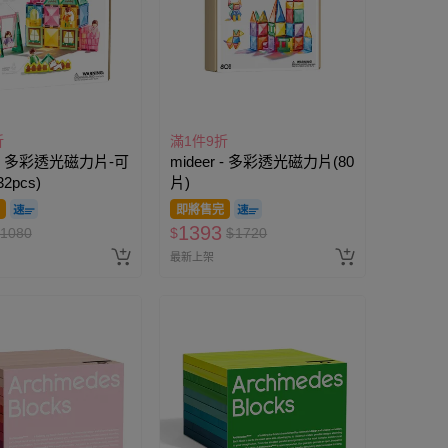
折
滿1件9折
r - 多彩透光磁力片-可
mideer - 多彩透光磁力片(80
2pcs)
片)
即將售完
1393
1080
$
$
1720
最新上架