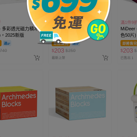
折
滿1件9折
滿1件9
r - 多彩透光磁力積木
MiDeer - 阿基米德積木(黑
MiDee
S)，2025新版
白色50片)
色50片)
即將售完
即將售完
203
203
740
$
$
250
$
$
最新上架
已售出 1