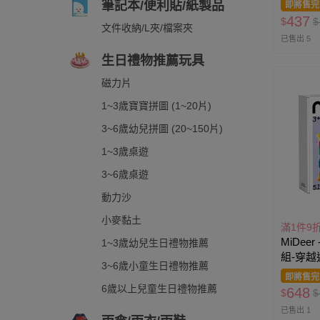
筆記本/便利貼/紙製品
即將售完
437
$
$
文件收納/L夾/檔案夾
已售出 5
生日禮物推薦玩具
磁力片
1~3歲寶寶拼圖 (1~20片)
3~6歲幼兒拼圖 (20~150片)
1~3歲桌遊
3~6歲桌遊
動力沙
小麥黏土
滿1件9
MiDee
1~3歲幼兒生日禮物推薦
組-穿越迷
3~6歲小童生日禮物推薦
即將售完
6歲以上兒童生日禮物推薦
648
$
$
已售出 1