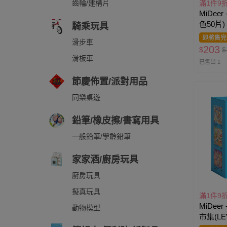
滿1件9
齒輪/建構片
MiDee
色50片)
騎乘玩具
即將售完
滑步車
203
$
$
滑板車
已售出 1
節慶佈置/派對用品
同樂桌遊
鉛筆/橡皮擦/書寫用具
一般鉛筆/學齡鉛筆
家家酒/廚房玩具
廚房玩具
擬真玩具
滿1件9
MiDee
動物模型
市集(LE