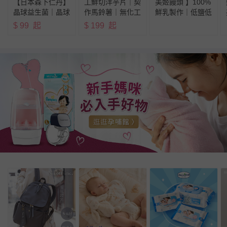
【日本森下仁丹】
工鮮切洋芋片｜契
美姬饅頭 】100%
晶球益生菌｜晶球
作馬鈴薯｜無化工
鮮乳製作｜低鹽低
敏益菌｜藍莓葉黃
添加
油
$
99
起
$
199
起
素