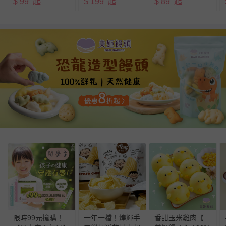
$
99
起
$
199
起
$
89
起
限時99元搶購！
一年一檔！煌輝手
香甜玉米雞肉【