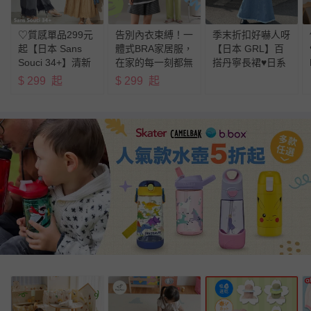
♡質感單品299元
告別內衣束縛！一
季末折扣好嚇人呀
起【日本 Sans
體式BRA家居服，
【日本 GRL】百
Souci 34+】清新
在家的每一刻都無
搭丹寧長裙♥︎日系
優雅女裝選物
拘無束！
女孩的流行指標！
$
299
起
$
299
起