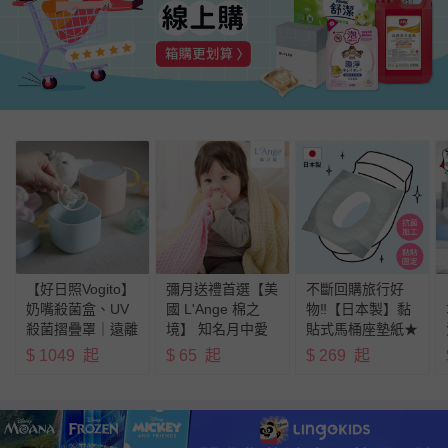
【好日照Vogito】
彌月送禮首選【美
不斷回購旅行好
奶嘴殺菌盒、UV
國 L'Ange 棉之
物‼️【日本製】黏
殺菌摺疊罩｜遠離
境】 知名月中愛
貼式馬桶座墊紙★
塵螨過敏原
用品牌！
熱銷現貨
$
1049
起
$
65
起
$
269
起