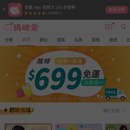
首載 App 現領 $ 100 折價券
點我領券
( 10000+ )
首頁
分類
嬰幼
童裝
玩具
家居
旅遊
媽咪愛 | 值得您信賴的親子購物網站
顯示全部