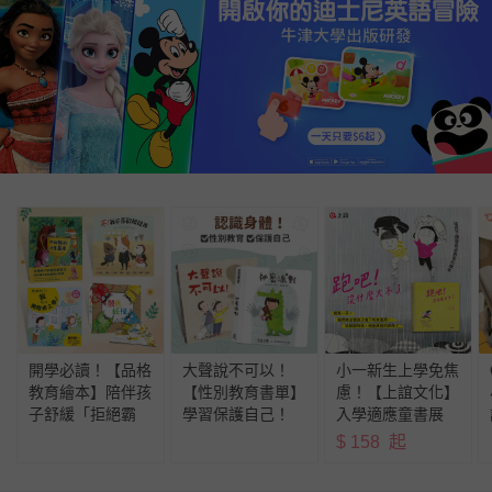
開學必讀！【品格
大聲說不可以！
小一新生上學免焦
教育繪本】陪伴孩
【性別教育書單】
慮！【上誼文化】
子舒緩「拒絕霸
學習保護自己！
入學適應童書展
凌」「分離焦慮」
$
158
起
「尊重包容」