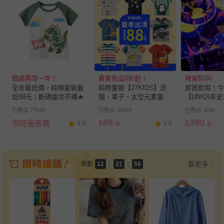
錯過再等一年！
春夏新品6折起！
現省$100
9
9
全年最低價，純棉童裝最
純棉童裝【27KIDS】恐
即買即用！今
8
9
9
8
低88元｜斷碼搶完不補🔥
龍、車子、太空元素童裝
【UNIQUE
7
8
8
7
合集～透氣親膚，柔軟舒
驗室】
9
已售出 77045
已售出 38609
已售出 4265
6
7
7
6
適，開學必囤單品
8
88
390
限時優惠價
$
$
4.9
4.9
5
6
6
5
9
起
起
7
4
5
5
4
8
6
3
4
4
3
7
5
2
3
3
2
6
4
:
:
看更多
倒數
1
2
2
1
5
3
0
1
1
0
4
2
0
0
3
1
2
0
1
0