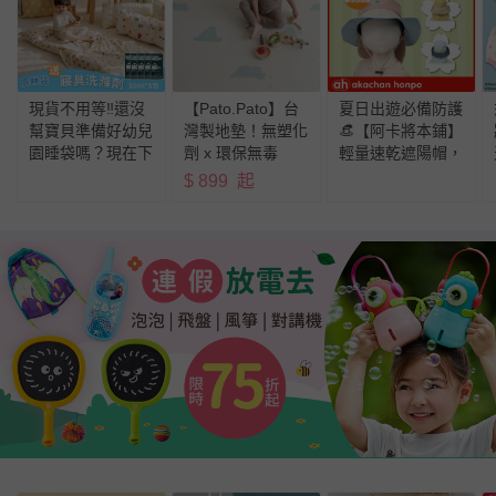
現貨不用等‼️還沒
【Pato.Pato】台
夏日出遊必備防護
幫寶貝準備好幼兒
灣製地墊！無塑化
👒【阿卡將本鋪】
園睡袋嗎？現在下
劑 x 環保無毒
輕量速乾遮陽帽，
單再送好禮💓
防曬、速乾、透
$
899
起
氣，一帽搞定！