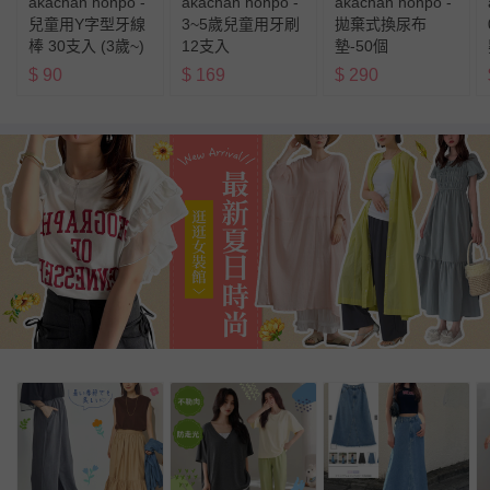
akachan honpo -
akachan honpo -
akachan honpo -
兒童用Y字型牙線
3~5歲兒童用牙刷
拋棄式換尿布
棒 30支入 (3歲~)
12支入
墊-50個
$
90
$
169
$
290