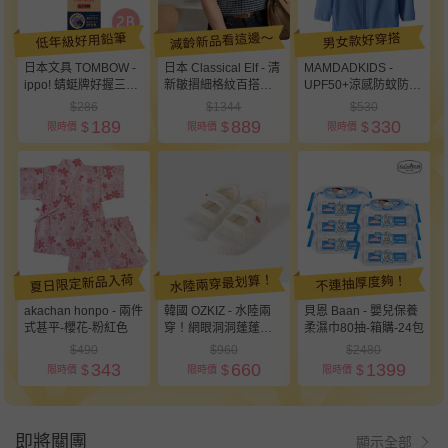
減齡新品看這邊～
低年級好用鉛筆
男女款好穿搭
日本文具 TOMBOW -
日本 Classical Elf - 清
MAMDADKIDS -
ippo! 蜻蜓牌好握三角
新皺摺細格紋百搭短袖
UPF50+涼感防蚊防曬
鉛筆組11+1支-低年級
上衣-淺藍
連帽外套-線條款-藍色
$286
$1344
$530
專用-基本款
189
889
330
$
$
$
限時價
限時價
限時價
夏日限定新品入荷
水陸兩穿最划算！
不連抽厚度夠！
akachan honpo - 兩件
韓國 OZKIZ - 水陸兩
貝恩 Baan - 嬰兒保養
式甚平-櫻花-粉紅色
穿！網眼洞洞蓬蓬加厚
柔濕巾80抽-箱購-24包
滾邊室內鞋/休閒鞋-白
$490
$960
$2480
343
660
1399
$
$
$
限時價
限時價
限時價
即將關團
顯示全部