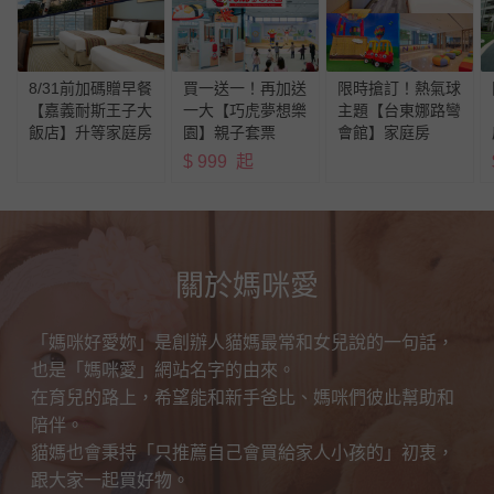
8/31前加碼贈早餐
買一送一！再加送
限時搶訂！熱氣球
【嘉義耐斯王子大
一大【巧虎夢想樂
主題【台東娜路彎
飯店】升等家庭房
園】親子套票
會館】家庭房
$
999
起
關於媽咪愛
「媽咪好愛妳」是創辦人貓媽最常和女兒說的一句話，
也是「媽咪愛」網站名字的由來。
在育兒的路上，希望能和新手爸比、媽咪們彼此幫助和
陪伴。
貓媽也會秉持「只推薦自己會買給家人小孩的」初衷，
跟大家一起買好物。