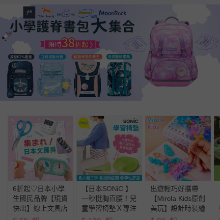
6折起♡日本小學
【日本SONiC 】
出遊輕巧好攜帶
生國民品牌【現貨
一秒挺胸直腰！兒
【Mirola Kids原創
快出】線上文具店
童學習椅墊Ｘ專注
美玩】設計時裝繪
超多商品逛不完！
力時鐘新登場
本