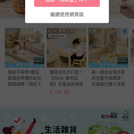
繼續使用網頁版
現貨不用等‼️還沒
優質白松木打造！
最～適合台灣天氣
幫寶貝準備好幼兒
【REAL 實木玩
的兒童午睡睡袋！
園睡袋嗎？現在下
家】兒童成長桌椅
天絲莫代爾Ｘ涼感
單再送好禮💓
✕ 書報架
纖維❄️
$
149
起