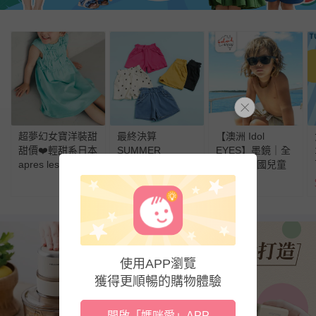
超夢幻女寶洋裝甜
最終決算
【澳洲 Idol
甜價❤️輕甜系日本
SUMMER
EYES】墨鏡｜全
apres les cours
SALE【日本apres
球超過65國兒童
童裝～質感超好！
les cours】接觸涼
使用
$
33
起
感蝴蝶結口袋短褲
使用APP瀏覽
獲得更順暢的購物體驗
開啟「媽咪愛」APP