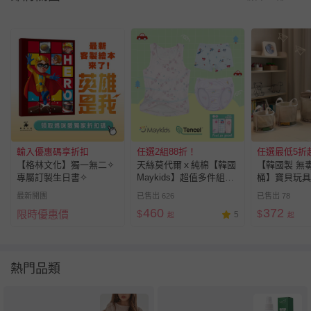
輸入優惠碼享折扣
任選2組88折！
任選最低5折
【格林文化】獨一無二✧
天絲莫代爾ｘ純棉【韓國
【韓國製 無
專屬訂製生日書✧
Maykids】超值多件組內
桶】寶貝玩具
衣褲，送禮自用兩相宜❤︎
＆棉被收納！
最新開團
已售出 626
已售出 78
460
372
限時優惠價
$
$
5
起
起
熱門品類