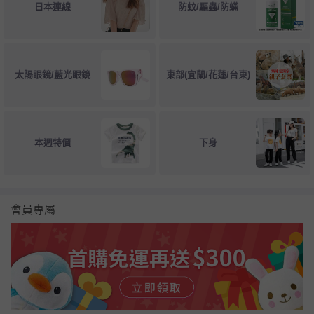
日本連線
防蚊/驅蟲/防蟎
太陽眼鏡/藍光眼鏡
東部(宜蘭/花蓮/台東)
本週特價
下身
會員專屬