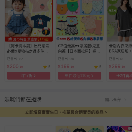
【阿卡將本舖】出門踏青
CP值最高♥︎♥︎家居服/兒童
告別內衣束縛
必備&夏物指定品多件優
內褲【日本西松屋】媽媽
BRA家居服
惠_任選1件8折、2件(含)
回購No.1買到賺到！
刻都無拘無束
已售出 982
已售出 370
已售出 18
以上7折
200
199
299
$
$
$
5
5
起
起
起
2件7折
單件最低110元
任2件再8
媽咪們都在搶購
顯示全部
立即填寫寶寶生日，推薦最合適寶貝的商品 >