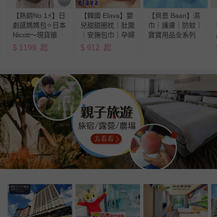
【熱銷No.1⚡】日
【韓國 Elava】嬰
【貝恩 Baan】濕
劇感媽媽包✧日本
兒甜甜圈枕｜肚圍
巾｜護膚｜防蚊｜
Nicott～現貨搶
｜安撫包巾｜孕婦
寶寶用品全系列
枕
$
1199
起
$
912
起