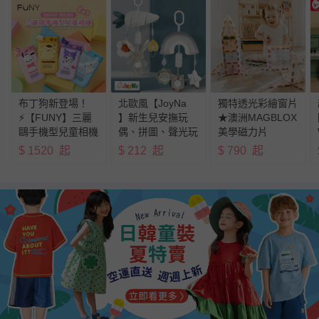
布丁狗新登場！
北歐風【JoyNa
獨特透光彩繪窗片
⚡️【FUNY】三麗
】新生兒安撫玩
★澳洲MAGBLOX
鷗手機型兒童相機
偶、拼圖、聲光玩
美學磁力片
具
$
1520
起
$
212
起
$
790
起