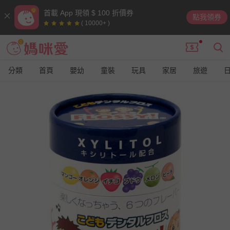
首載 App 現領 $ 100 折價券
點我領券
( 10000+ )
分類
首頁
嬰幼
童裝
玩具
家居
旅遊