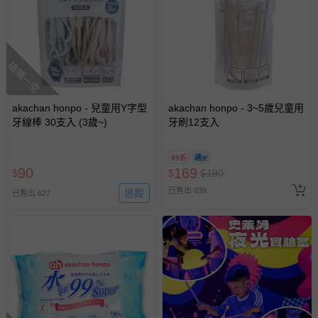
包含完整包裝、配件、說明文件及贈品等。
如需退換貨，請於收到商品7天（含例假日內提出），如為
瑕疵退換貨所產生的運費，將由媽咪愛負責處理，若非瑕疵
搶購一空
退貨，您可至『查詢訂單』>『已出貨』中查詢該筆訂單，
並點選『我要退貨』即可進行申請。若有相關退貨問題，請
至媽咪愛
LINE@客服ID: @mamilove
我們將依序為您處理
akachan honpo - 兒童用Y字型
akachan honpo - 3~5歲兒童用
與服務，謝謝。
牙線棒 30支入 (3歲~)
牙刷12支入
針對滿件折/滿額贈…等活動，如因部份退貨，而該訂單保
89折
留商品未達活動門檻，將以原價計算，活動贈品亦需一併退
90
169
$
$
$
190
回。
已售出 839
追蹤
已售出 627
部分商品依據消費者保護法的規定，不適用七天鑑賞期/猶
豫期範圍：
易於腐敗、保存期限較短或解約時即將逾期（例如生鮮
商品、食品等）。
客製化商品（例如客製生日書、姓名貼等）。
報紙、期刊或雜誌（惟書籍如經拆封、使用，則酌收整