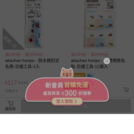
搶購一空
滿1件9折，滿2件85折
滿1件9折，滿2件85折
akachan honpo - 防水按扣式
akachan honpo - 洗標用姓名
名條-交通工具-2入
貼-交通工具-12張入
即將售完
117
117
$
$
130
$
$
130
已售出 17
追蹤
已售出 6
商品已停售
購物車