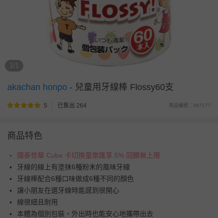
1/1
akachan honpo
-
兒童用牙線棒 Flossy60支
5
已售出 264
商品編號：567177
商品特色
國泰世華 Cube 卡切換童樂匯享 5% 回饋無上限
牙線的線上有塗抹6種粉末的風味牙線
牙線棒配合6種口味做成6種不同的顏色
讓小朋友在選牙線時能感到很開心
線很細且耐用
本體為個別包裝，外出時也能安心地攜帶出去