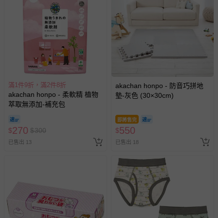
滿1件9折，滿2件8折
akachan honpo - 防音巧拼地
akachan honpo - 柔軟精 植物
墊-灰色 (30×30cm)
萃取無添加-補充包
即將售完
270
550
$
$
300
$
已售出 13
已售出 18