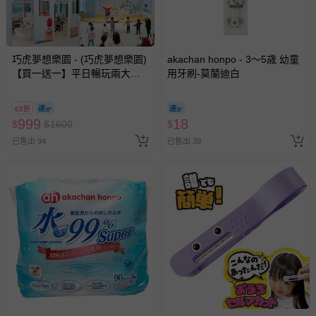
巧虎夢想樂園 - (巧虎夢想樂園)
akachan honpo - 3～5歳 幼童
【買一送一】平日暢玩兩大一
用牙刷-莫蘭迪白
小套票 (正券為電子票券現場兌
換，贈送券現場領取)-效期至
62折
2026/10/16 正券逾期視同現金
999
18
$
$
1600
$
券使用
已售出 94
已售出 39