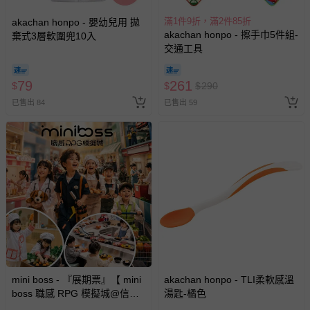
滿1件9折，滿2件85折
akachan honpo - 嬰幼兒用 拋
akachan honpo - 擦手巾5件組-
棄式3層軟圍兜10入
交通工具
79
261
$
$
$
290
已售出 84
已售出 59
mini boss - 『展期票』【 mini
akachan honpo - TLI柔軟感溫
boss 職感 RPG 模擬城@信義
湯匙-橘色
A11 】2026/7/10-8/30 (電子票