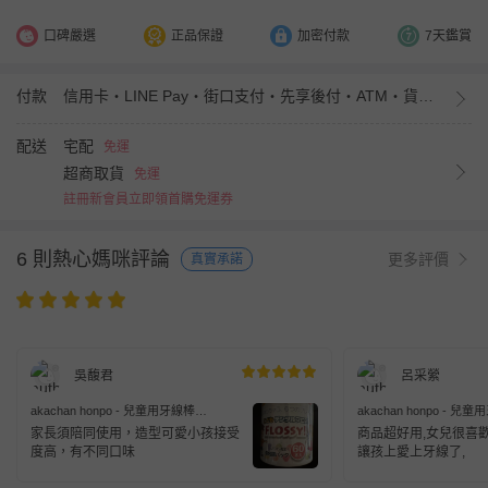
口碑嚴選
正品保證
加密付款
7天鑑賞
付款
信用卡・LINE Pay・街口支付・先享後付・ATM・貨到付款・iPASS MONEY
配送
宅配
免運
超商取貨
免運
註冊新會員立即領首購免運券
6 則熱心媽咪評論
更多評價
真實承諾
吳馥君
呂采縈
akachan honpo - 兒童用牙線棒
akachan honpo - 兒
Flossy60支
Flossy60支
家長須陪同使用，造型可愛小孩接受
商品超好用,女兒很喜歡
度高，有不同口味
讓孩上愛上牙線了,