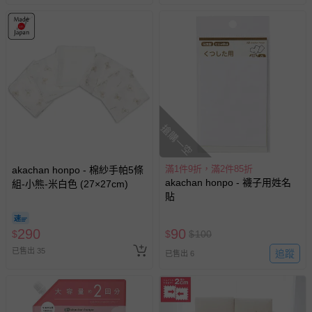
搶購一空
滿1件9折，滿2件85折
akachan honpo - 棉紗手帕5條
akachan honpo - 襪子用姓名
組-小熊-米白色 (27×27cm)
貼
290
90
$
$
$
100
已售出 35
追蹤
已售出 6