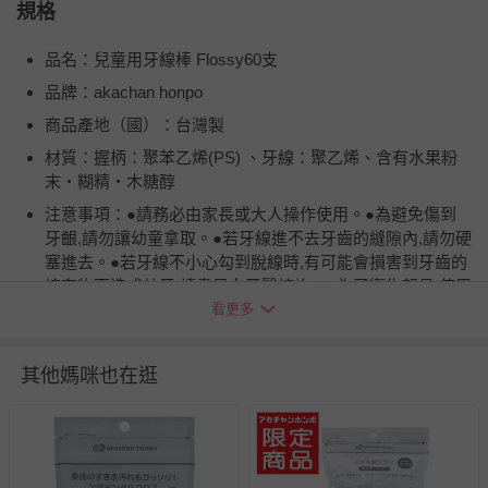
規格
品名：兒童用牙線棒 Flossy60支
品牌：akachan honpo
商品產地（國）：台灣製
材質：握柄：聚苯乙烯(PS) 、牙線：聚乙烯、含有水果粉
末・糊精・木糖醇
注意事項：●請務必由家長或大人操作使用。●為避免傷到
牙齦,請勿讓幼童拿取。●若牙線進不去牙齒的縫隙內,請勿硬
塞進去。●若牙線不小心勾到脫線時,有可能會損害到牙齒的
填充物而造成蛀牙,請盡早向牙醫諮詢。●為了衛生起見,使用
過的牙線棒請勿重複使用。●牙線上可能會有一點顏色,那是
看更多
粉末的顏色,並不影響品質。●請存放在幼童無法取得的地
方。●開封後請盡量存放在乾燥且陰暗的地方。●耐熱溫
其他媽咪也在逛
度：80℃
退換貨須知
您所購買的商品享有7天的鑑賞期／猶豫期權益，但此期間
並非試用期，您所退回的商品必須是未經使用的全新狀態，