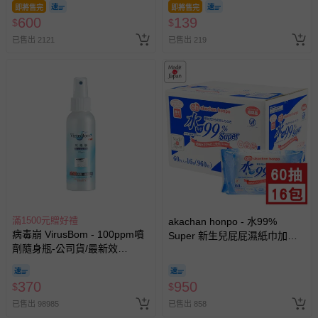
即將售完
即將售完
600
139
$
$
已售出 2121
已售出 219
滿1500元贈好禮
akachan honpo - 水99%
病毒崩 VirusBom - 100ppm噴
Super 新生兒屁屁濕紙巾加厚
劑隨身瓶-公司貨/最新效
型-60張x16包入-日本製
期-100ml
370
950
$
$
已售出 98985
已售出 858