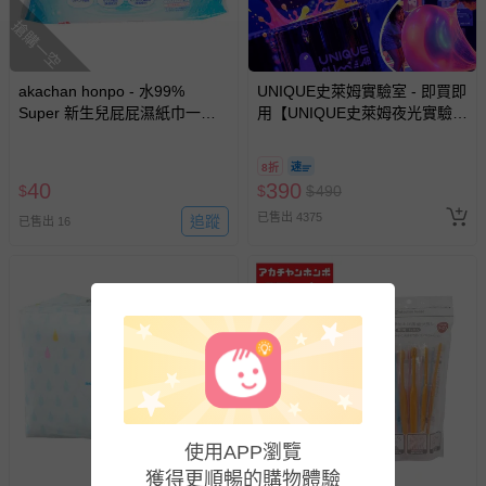
新費用）。
搶購一空
經消費者拆封之影音商品或電腦軟體（例如 DVD、CD
等）。
akachan honpo - 水99%
UNIQUE史萊姆實驗室 - 即買即
非以有形媒介提供之數位內容或一經提供即為完成之線
Super 新生兒屁屁濕紙巾一般
用【UNIQUE史萊姆夜光實驗室
上服務，經消費者事先同意始提供（例如線上課程、遊
型-90張x1包-日本製
@ 台北科教館 】2026/6/11-
戲或活動點數等）。
8/30 (電子票券，於展期現場憑
8折
訂單編號兌換，逾期作廢) (大
已拆封之以下類型商品：
40
390
$
$
$
490
人小孩均一價(3歲以上需購票))
-個人衛生用品（例如尿布、貼身衣物、泳裝、襪子、地
已售出 4375
追蹤
已售出 16
墊、寢具類等）。
-新生兒親膚衣物（嬰幼兒包巾與背巾、包屁衣、學習
褲、紗布衣等）。
-接觸性孕哺產品（奶嘴、奶瓶、擠乳器、哺乳衣、托腹
帶束縛衣、餐搖椅等）。
-其他原廠盒裝商品封口處已貼上「不可拆封」，或具警
示字句等說明貼紙、封條者。
國際航空、客運、訂房等服務。
使用APP瀏覽
相關的退換貨辦理流程，可詳見：
退換貨 & 退款問題
獲得更順暢的購物體驗