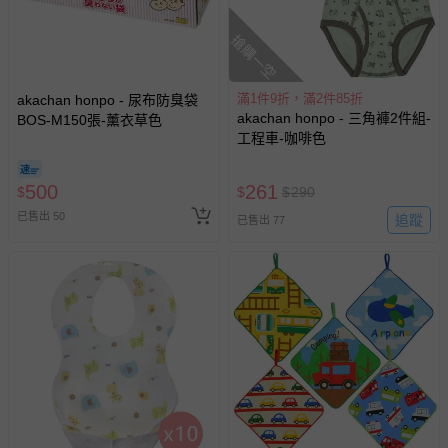
搶購一空
滿1件9折，滿2件85折
akachan honpo - 尿布防臭袋
akachan honpo - 三角褲2件組-
BOS-M150張-薰衣草色
工程車-咖啡色
500
261
$
$
$
290
已售出 50
追蹤
已售出 77