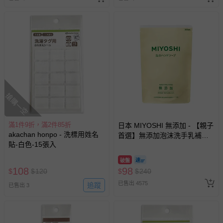
搶購一空
滿1件9折，滿2件85折
日本 MIYOSHI 無添加 - 【親子
akachan honpo - 洗標用姓名
首選】無添加泡沫洗手乳補充
貼-白色-15張入
包-300ml
破盤
108
98
$
$
120
$
$
240
已售出 4575
追蹤
已售出 3