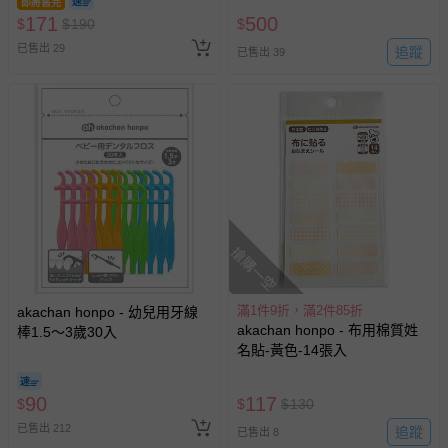
即將售完
171
500
$
$
190
$
已售出 29
追蹤
已售出 39
搶購一空
滿1件9折，滿2件85折
akachan honpo - 幼兒用牙線
akachan honpo - 布用棉質姓
棒1.5～3歲30入
名貼-黃色-14張入
90
117
$
$
$
130
已售出 212
追蹤
已售出 8