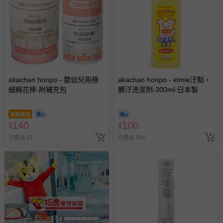
akachan honpo - 嬰幼兒用極
akachan honpo - elmie汙點・
細棉花棒-附補充包
髒汙洗潔劑-300ml-日本製
即將售完
140
100
$
$
已售出 53
已售出 304