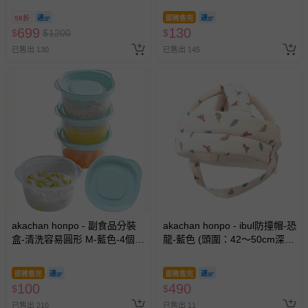
券，於展期現場憑訂單編號兌
58折
即將售完
換，依現場梯次安排入場，逾
699
130
$
$
1200
$
期作廢) (兒童票(2歲以上)贈一
已售出 130
已售出 145
名陪伴成人)
akachan honpo - 副食品分裝
akachan honpo - ibul防撞帽-恐
盒-清洗容易圓形 M-藍色-4個
龍-藍色 (頭圍：42～50cm深：
入/100ml-日本製
13cm)
即將售完
即將售完
100
490
$
$
已售出 210
已售出 11