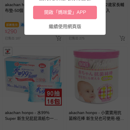
akachan honpo - 拋棄式換尿
akachan honpo - 0~2歲家長輔
其他常見問題：
布墊-50個
助用嬰幼兒牙刷12支入
開啟「媽咪愛」APP
運送服務：目前提供的運送僅限台灣本島。如您位於離島地
區，可能會無法配送，或須依據商品需加收離島運費。廠商
即將售完
89折
即將售完
繼續使用網頁版
290
169
$
$
$
190
亦保留出貨與否的權利。離島、偏遠地區、樓層親送等加價
費用，可能會另需加收。
已售出 187
已售出 275
商品實際的配達日期，可於訂單個人資料內的查詢訂單內，
已出貨通知之訊息為主。
如您收到商品，請依正常流程檢查是否完好，若商品遇瑕疵
情形，您可申請更換新品或退貨，請見：
退貨的辦理流程
。
若您對於會員帳號、商品訂購與資訊、購物流程、付款方
式、折價券與購物金的使用、退貨及商品運送方式等有疑
問，你可詳見：
媽咪愛客服中心
。
預購商品：預購為海外同步代購，遇缺貨即會通知媽咪並協
助取消退款事宜。
akachan honpo - 水99%
akachan honpo - 小寶寶用抗
商品如因「價格、組合」等錯誤原因，導致無法安排出貨，
Super 新生兒屁屁濕紙巾一般
菌棉花棒 新生兒也可使用-極細
會主動以簡訊及mail通知訂單取消事宜，並將提供適當補
型 (90張x16包入-日本製)
款480枝-日本製
償。