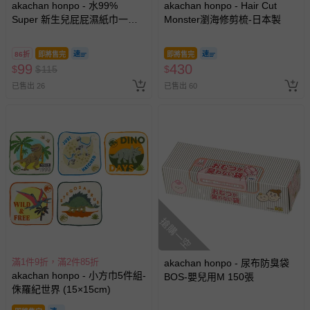
akachan honpo - 水99%
akachan honpo - Hair Cut
Super 新生兒屁屁濕紙巾一般
Monster瀏海修剪梳-日本製
型3包入-白色
86折
即將售完
即將售完
99
430
$
$
115
$
已售出 26
已售出 60
搶購一空
滿1件9折，滿2件85折
akachan honpo - 尿布防臭袋
akachan honpo - 小方巾5件組-
BOS-嬰兒用M 150張
侏羅紀世界 (15×15cm)