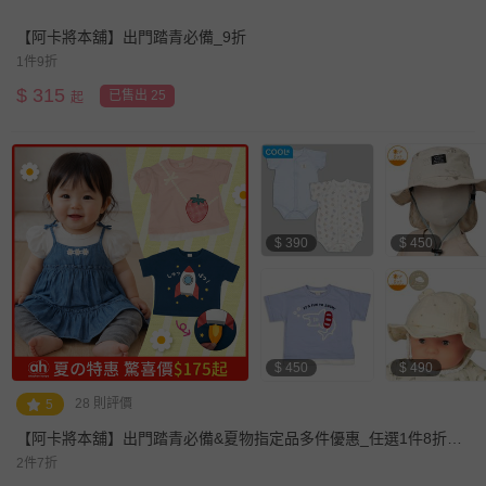
【阿卡將本舖】出門踏青必備_9折
1件9折
$
315
已售出 25
起
$ 390
$ 450
$ 450
$ 490
28 則評價
5
【阿卡將本舖】出門踏青必備&夏物指定品多件優惠_任選1件8折、
2件(含)以上7折
2件7折