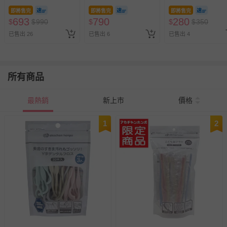
色
即將售完
即將售完
即將售完
693
790
280
$
$
990
$
$
$
350
已售出 26
已售出 6
已售出 4
所有商品
最熱銷
新上市
價格
1
2