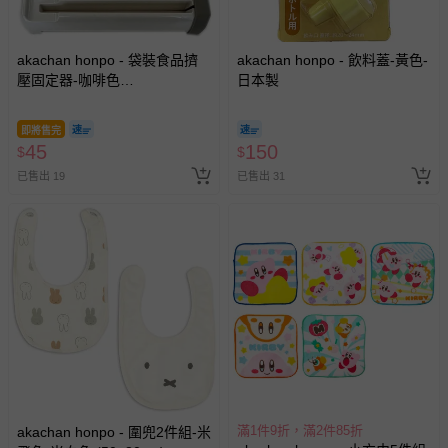
akachan honpo - 袋裝食品擠
akachan honpo - 飲料蓋-黃色-
壓固定器-咖啡色
日本製
(17.4×4.5×2.9cm)-日本製
即將售完
45
150
$
$
已售出 19
已售出 31
滿1件9折，滿2件85折
akachan honpo - 圍兜2件組-米