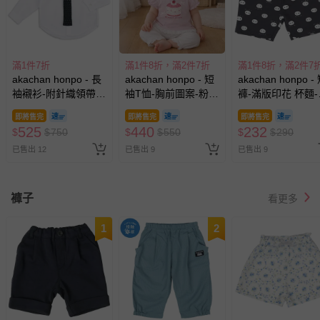
滿1件7折
滿1件8折，滿2件7折
滿1件8折，滿2件7
akachan honpo - 長
akachan honpo - 短
akachan honpo -
袖襯衫-附針織領帶-
袖T恤-胸前圖案-粉紅
褲-滿版印花 杯麵-
白色
色
色
即將售完
即將售完
即將售完
525
440
232
$
$
750
$
$
550
$
$
290
已售出 12
已售出 9
已售出 9
褲子
看更多
1
2