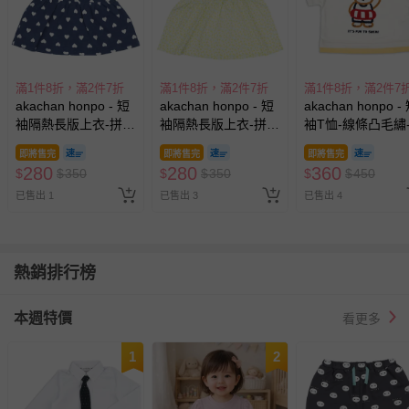
滿1件8折，滿2件7折
滿1件8折，滿2件7折
滿1件8折，滿2件7
akachan honpo - 短
akachan honpo - 短
akachan honpo -
袖隔熱長版上衣-拼
袖隔熱長版上衣-拼
袖T恤-線條凸毛繡
接-深藍色
接-黃色
白色
即將售完
即將售完
即將售完
280
280
360
$
$
350
$
$
350
$
$
450
已售出 1
已售出 3
已售出 4
熱銷排行榜
本週特價
看更多
1
2