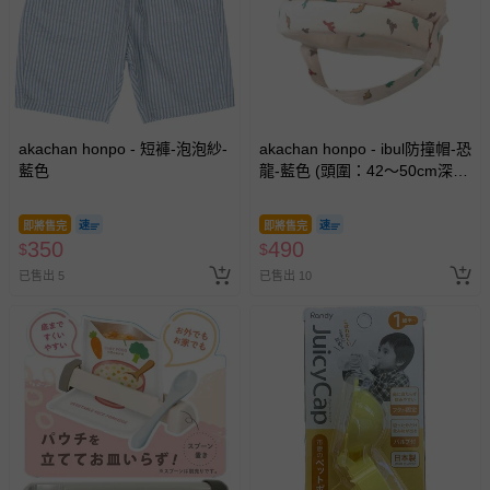
akachan honpo - 短褲-泡泡紗-
akachan honpo - ibul防撞帽-恐
藍色
龍-藍色 (頭圍：42～50cm深：
13cm)
即將售完
即將售完
350
490
$
$
已售出 5
已售出 10