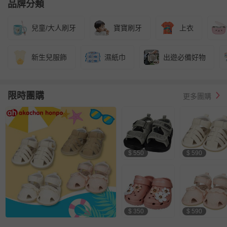
品牌分類
兒童/大人刷牙
寶寶刷牙
上衣
新生兒服飾
濕紙巾
出遊必備好物
限時團購
更多團購
$ 550
$ 590
$ 350
$ 590