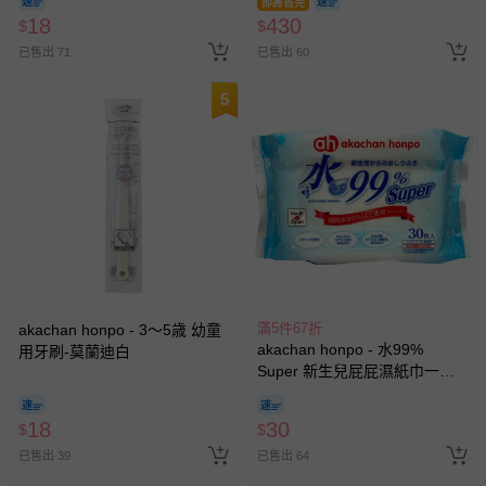
即將售完
18
430
$
$
已售出 71
已售出 60
5
滿5件67折
akachan honpo - 3～5歳 幼童
akachan honpo - 水99%
用牙刷-莫蘭迪白
Super 新生兒屁屁濕紙巾一般
型30張-隨身包
（20cm×15cm） (效期至2027-
18
30
$
$
07-12)-日本製
已售出 39
已售出 64