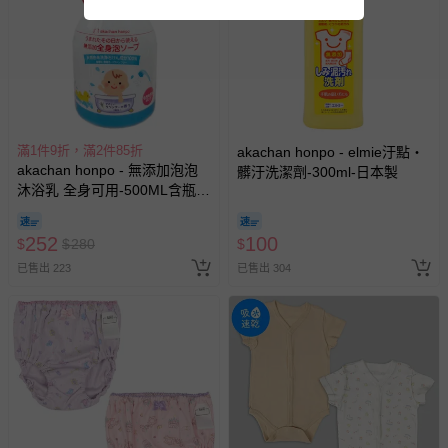
滿1件9折，滿2件85折
akachan honpo - elmie汙點・
akachan honpo - 無添加泡泡
髒汙洗潔劑-300ml-日本製
沐浴乳 全身可用-500ML含瓶-
日本製
252
100
$
$
280
$
已售出 223
已售出 304