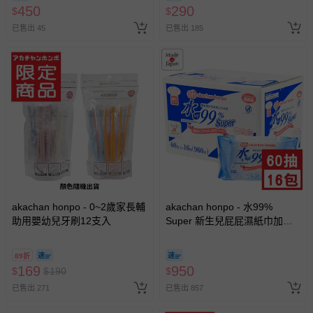
450
290
$
$
已售出 45
已售出 185
akachan honpo - 0~2歲家長輔
akachan honpo - 水99%
助用嬰幼兒牙刷12支入
Super 新生兒屁屁濕紙巾加厚
型-60張x16包入-日本製
89折
169
950
$
$
190
$
已售出 271
已售出 857