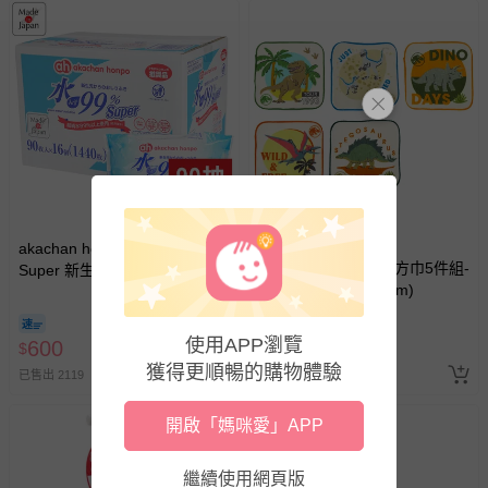
滿1件9折，滿2件85折
akachan honpo - 水99%
akachan honpo - 小方巾5件組-
Super 新生兒屁屁濕紙巾一般
侏羅紀世界 (15×15cm)
型 (90張x16包入-日本製)
即將售完
使用APP瀏覽
600
171
$
$
$
190
獲得更順暢的購物體驗
已售出 2119
已售出 29
開啟「媽咪愛」APP
繼續使用網頁版