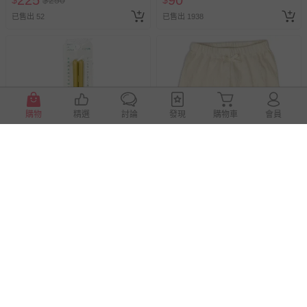
225
90
$
$
250
$
已售出 52
已售出 1938
購物
精選
討論
發現
購物車
會員
滿1件8折，滿2件7折
akachan honpo - 究極防滑筷-
akachan honpo - 5分內搭褲-褲
兒童用-淺黃色 (16.5cm)-日本
腳荷葉邊-象牙白色
製
即將售完
即將售完
250
200
$
$
$
250
已售出 4
已售出 4