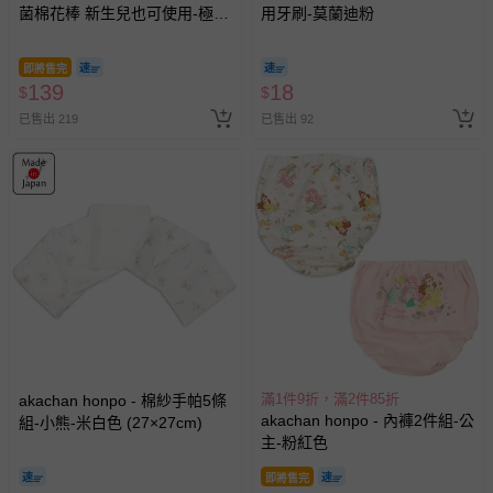
菌棉花棒 新生兒也可使用-極細
用牙刷-莫蘭迪粉
款480枝-日本製
即將售完
139
18
$
$
已售出 219
已售出 92
滿1件9折，滿2件85折
akachan honpo - 棉紗手帕5條
akachan honpo - 內褲2件組-公
組-小熊-米白色 (27×27cm)
主-粉紅色
即將售完