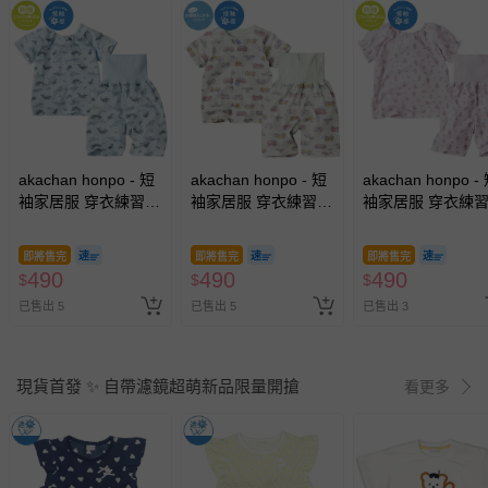
akachan honpo - 短
akachan honpo - 短
akachan honpo -
袖家居服 穿衣練習-
袖家居服 穿衣練習-
袖家居服 穿衣練習
套頭式 海洋-淺藍色
前開式 工程車-淺綠
套頭式 冰品-紫色
色
即將售完
即將售完
即將售完
490
490
490
$
$
$
已售出 5
已售出 5
已售出 3
現貨首發 ✨ 自帶濾鏡超萌新品限量開搶
看更多