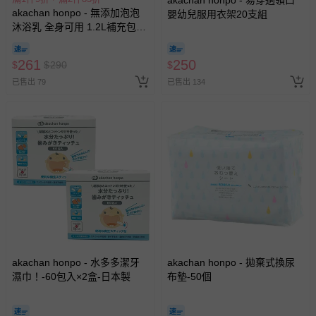
akachan honpo - 易穿過領口
akachan honpo - 無添加泡泡
嬰幼兒服用衣架20支組
沐浴乳 全身可用 1.2L補充包
(1200ml)-日本製
261
250
$
$
290
$
已售出 79
已售出 134
akachan honpo - 水多多潔牙
akachan honpo - 拋棄式換尿
濕巾！-60包入×2盒-日本製
布墊-50個