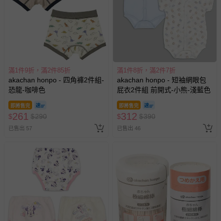
滿1件9折，滿2件85折
滿1件8折，滿2件7折
akachan honpo - 四角褲2件組-
akachan honpo - 短袖網眼包
恐龍-咖啡色
屁衣2件組 前開式-小熊-淺藍色
即將售完
即將售完
261
312
$
$
290
$
$
390
已售出 57
已售出 46