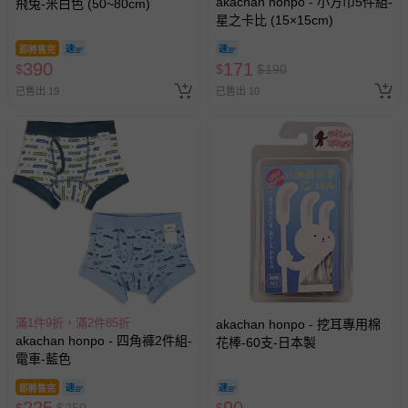
akachan honpo - 小方巾5件組-
飛兔-米白色 (50~80cm)
星之卡比 (15×15cm)
即將售完
390
171
$
$
$
190
已售出 19
已售出 10
滿1件9折，滿2件85折
akachan honpo - 挖耳專用棉
akachan honpo - 四角褲2件組-
花棒-60支-日本製
電車-藍色
即將售完