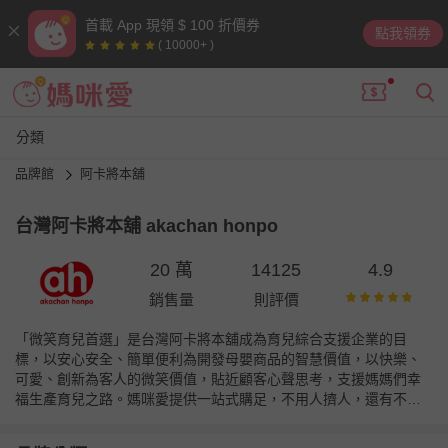
首載 App 現領 $ 100 折價券
點我領券
( 10000+ )
分類
品牌館
阿卡將本舖
台灣阿卡將本舖 akachan honpo
20 萬
14125
4.9
銷售量
則評價
「微笑育兒首選」是台灣阿卡將本舖成為育兒綜合支援企業的目
標，以安心安全、簡單便利為開發母嬰商品的智慧價值，以快樂、
可愛、創新為客人的微笑價值，貼近顧客心聲思考，支援媽媽們幸
福生產育兒之路。媽咪愛提供一站式購足，不用人擠人，還有不定
時折扣優惠喔！