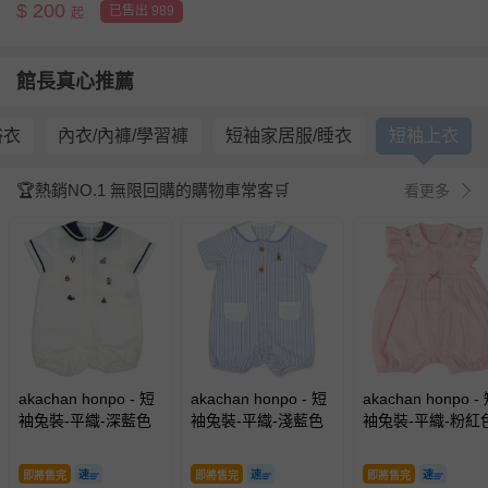
$
200
已售出 989
起
館長真心推薦
浴衣
內衣/內褲/學習褲
短袖家居服/睡衣
短袖上衣
🏆熱銷NO.1 無限回購的購物車常客🛒
看更多
akachan honpo - 短
akachan honpo - 短
akachan honpo -
袖兔裝-平織-深藍色
袖兔裝-平織-淺藍色
袖兔裝-平織-粉紅
即將售完
即將售完
即將售完