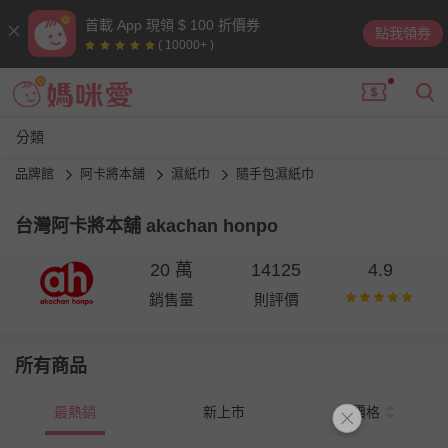
首載 App 現領 $ 100 折價券
點我領券
( 10000+ )
分類
品牌館
阿卡將本舖
濕紙巾
隨手包濕紙巾
台灣阿卡將本舖 akachan honpo
20 萬
14125
4.9
銷售量
則評價
所有商品
最熱銷
新上市
價格