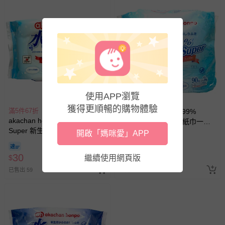
使用APP瀏覽
獲得更順暢的購物體驗
滿5件67折
akachan honpo - 水99%
akachan honpo - 水99%
Super 新生兒屁屁濕紙巾一般
Super 新生兒屁屁濕紙巾一般
型3包入-白色
開啟「媽咪愛」APP
型30張-隨身包
86折
即將售完
（20cm×15cm） (效期至2027-
30
99
$
繼續使用網頁版
$
$
115
07-12)-日本製
已售出 59
已售出 25