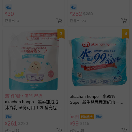
型30張-隨身包
日本製
（20cm×15cm） (效期至2027-
30
252
$
$
$
280
07-12)-日本製
已售出 64
已售出 223
3
4
滿1件9折，滿2件85折
akachan honpo - 水99%
akachan honpo - 無添加泡泡
Super 新生兒屁屁濕紙巾一般
沐浴乳 全身可用 1.2L補充包
型3包入-白色
(1200ml)-日本製
86折
即將售完
261
99
$
$
290
$
$
115
已售出 79
已售出 25