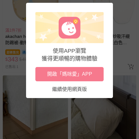
滿1件7折
滿1件7折
akachan honpo - 新生兒柔軟
akachan honpo - 棉紗吸汗襯
防踢被-動物-淺卡其色
墊3條入動物-兔子-米白色
(50~80cm)
(23cm×35cm)
使用APP瀏覽
即將售完
即將售完
獲得更順暢的購物體驗
343
175
$
$
490
$
$
250
已售出 1
最新上架
開啟「媽咪愛」APP
繼續使用網頁版