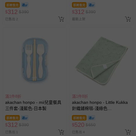
即將售完
即將售完
312
312
$
$
390
$
$
390
已售出 2
最新上架
滿1件8折
滿1件8折
akachan honpo - mii兒童餐具
akachan honpo - Little Kukka
三件套-淺藍色-日本製
針織鋪棉毯-淺綠色
(70cmX100cm)
即將售完
即將售完
312
520
$
$
390
$
$
650
已售出 1
已售出 4