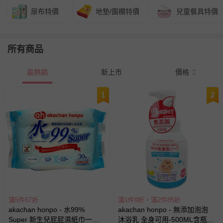
尿布特價
地墊/圍欄特價
兒童餐具特價
所有商品
最熱銷
新上市
價格
1
2
滿5件67折
滿1件9折，滿2件85折
akachan honpo - 水99%
akachan honpo - 無添加泡泡
Super 新生兒屁屁濕紙巾一般
沐浴乳 全身可用-500ML含瓶-