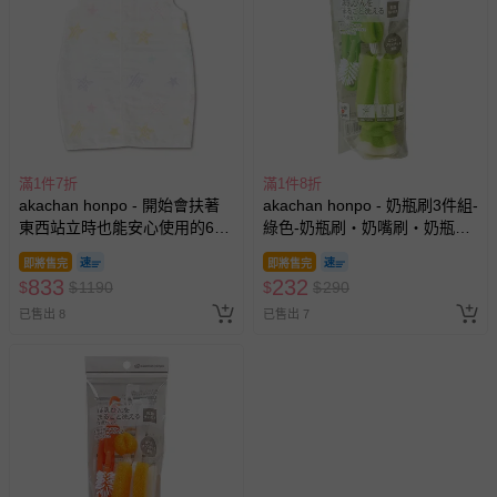
滿1件7折
滿1件8折
akachan honpo - 開始會扶著
akachan honpo - 奶瓶刷3件組-
東西站立時也能安心使用的6層
綠色-奶瓶刷・奶嘴刷・奶瓶蓋
棉紗防踢被-米白色
刷:各1枝-日本製
即將售完
即將售完
(80~95cm)-日本製
833
232
$
$
1190
$
$
290
已售出 8
已售出 7