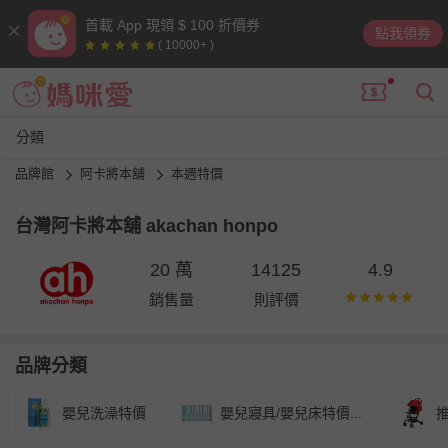
首載 App 現領 $ 100 折價券
點我領券
( 10000+ )
分類
品牌館
阿卡將本舖
本週特價
台灣阿卡將本舖 akachan honpo
20 萬
14125
4.9
銷售量
則評價
品牌分類
嬰兒洗澡特價
嬰兒寢具/嬰兒床特價...