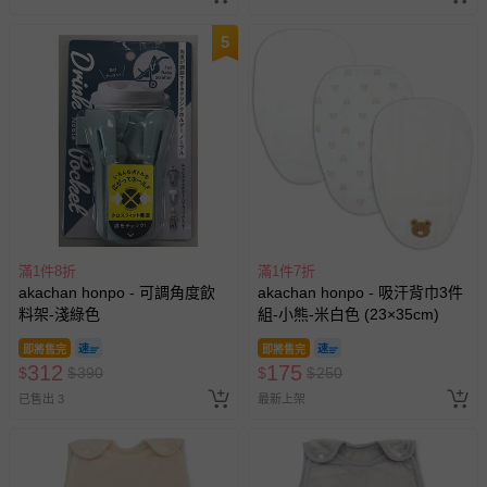
5
滿1件8折
滿1件7折
akachan honpo - 可調角度飲
akachan honpo - 吸汗背巾3件
料架-淺綠色
組-小熊-米白色 (23×35cm)
即將售完
即將售完
312
175
$
$
390
$
$
250
已售出 3
最新上架