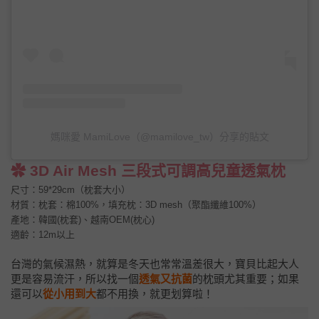
媽咪愛 MamiLove（@mamilove_tw）分享的貼文
✿ 3D Air Mesh 三段式可調高兒童透氣枕
尺寸：59*29cm（枕套大小）
材質：枕套：棉100%，填充枕：3D mesh（聚酯纖維100%）
產地：韓國(枕套)、越南OEM(枕心)
適齡：12m以上
台灣的氣候濕熱，就算是冬天也常常溫差很大，寶貝比起大人
更是容易流汗，所以找一個
透氣又抗菌
的枕頭尤其重要；如果
還可以
從小用到大
都不用換，就更划算啦！