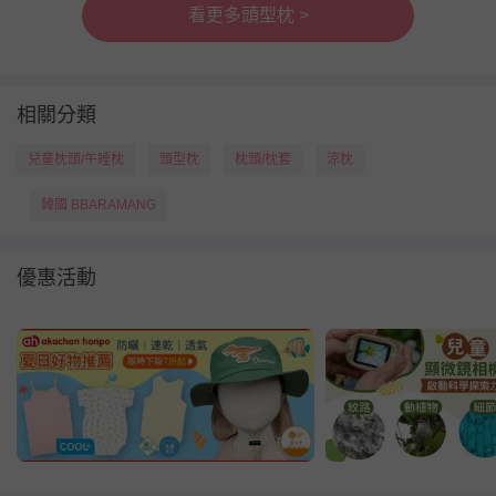
看更多頭型枕 >
相關分類
兒童枕頭/午睡枕
頭型枕
枕頭/枕套
涼枕
韓國 BBARAMANG
優惠活動