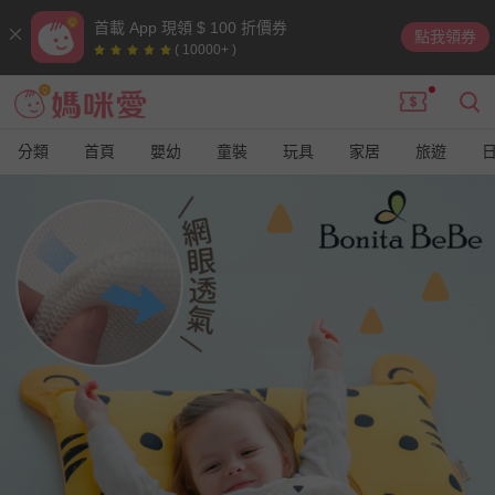
首載 App 現領 $ 100 折價券
點我領券
( 10000+ )
分類
首頁
嬰幼
童裝
玩具
家居
旅遊