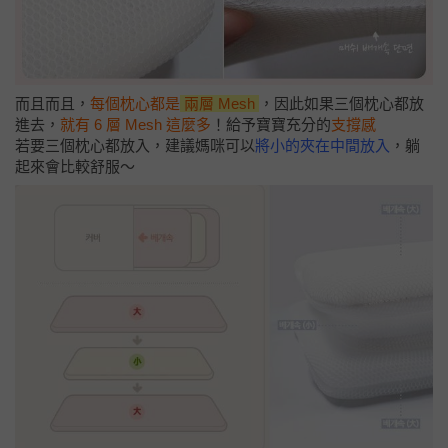
而且而且，
每個枕心都是
兩層 Mesh
，因此如果三個枕心都放
進去，
就有 6 層 Mesh 這麼多
！給予寶寶充分的
支撐感
若要三個枕心都放入，建議媽咪可以
將小的夾在中間放入
，躺
起來會比較舒服～