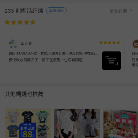
233 則媽媽評論
更多評價
真實承諾
邱宜萱
韓國 BBARAMANG - 枕頭/羽絨外套專用洗滌網袋(洗衣網)
韓國
(大[50x70cm])-單入
(大[
很快就收到商品了，商品在使用上也沒有問題
尚
看
其他媽媽也推薦