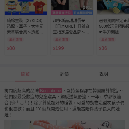
純棉童裝【27KIDS】
超多新品甜甜價❤️
暑假期間限定★
恐龍、車子、太空元
【日本GRL】日雜麻
500款玩具限時
素童裝合集～透氣親
豆指定最愛品牌～夏
☛手刀開搶
膚，柔軟舒適，開學
季大特價！
最新開團
最新開團
最新開團
必囤單品
88
199
36
$
$
$
開箱
評價
說明
詢問度超高的品牌
Bonitabebe
，堅持全程都在韓國設計製造～
他們家最受歡迎的兒童寢具，觸感透氣舒適、一年四季都很適
合 (❀╹◡╹)！除了質感超好的睡袋，可愛的動物造型枕孩子們
也很喜歡；而且 1Y 就能開始使用，還能當陪伴孩子長大的娃
娃！