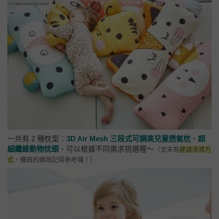
一共有 2 種枕型：
3D Air Mesh 三段式可調高兒童透氣枕
、
超
細纖維動物枕頭
、可以根據不同需求挑選喔～
（文末有
建議洗滌方
式
，購買的媽咪記得參考囉！）