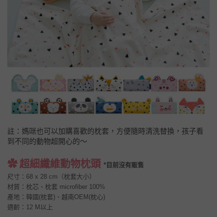
註：媽咪也可以加購喜歡的枕套，方便隨時清洗替換，孩子看
到不同的動物超開心的～
✿
超細纖維動物枕頭
*目前沒有販售
尺寸：68 x 28 cm（枕套大小）
材質：
枕芯、枕套 microfiber 100%
產地：韓國(枕套)、越南OEM(枕心)
適齡：12 M以上