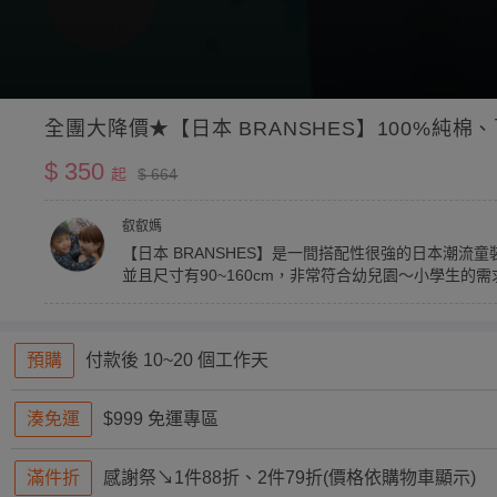
全團大降價★【日本 BRANSHES】100%純
$ 350
起
$ 664
叡叡媽
【日本 BRANSHES】是一間搭配性很強的日本潮
並且尺寸有90~160cm，非常符合幼兒園～小學生的
預購
付款後 10~20 個工作天
湊免運
$999 免運專區
滿件折
感謝祭↘︎1件88折、2件79折(價格依購物車顯示)