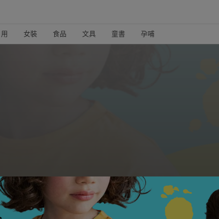
日用
女裝
食品
文具
童書
孕哺