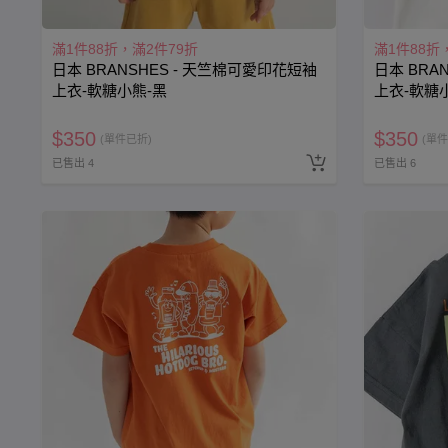
滿1件88折，滿2件79折
滿1件88折
日本 BRANSHES - 天竺棉可愛印花短袖
日本 BRA
上衣-軟糖小熊-黑
上衣-軟糖
$
350
$
350
(單件已折)
(單件
已售出 4
已售出 6