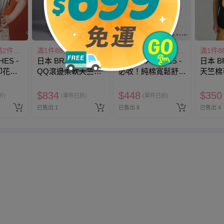
滿1件88折，滿2件79折
滿1件88折，滿2件79折
滿1件88折，滿2件79折
ES -
日本 BRANSHES -
日本 BRANSHES -
日本 B
印花法
QQ滾邊柔軟天竺棉
必收！純棉寬鬆舒適
天竺棉
堡-淺卡
短袖洋裝-藍
短褲-棋盤格-黑白
上衣-
$
834
$
448
$
350
折)
(單件已折)
(單件已折)
已售出 1
已售出 8
已售出 4