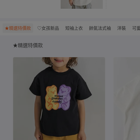
★精選特價款
♡女孩新品
短袖上衣
帥氣法式袖
洋裝
可
★精選特價款