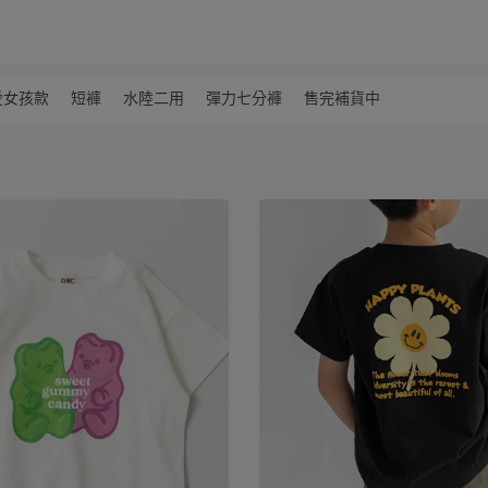
愛女孩款
短褲
水陸二用
彈力七分褲
售完補貨中