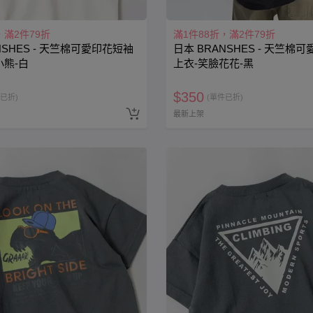
，滿2件79折
滿1件88折，滿2件79折
NSHES - 天竺棉可愛印花短袖
日本 BRANSHES - 天竺棉
小熊-白
上衣-笑臉花花-黑
$
350
已折)
(單件已折)
最新上架