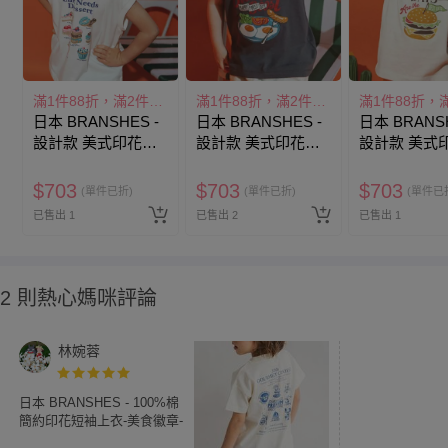
滿1件88折，滿2件79折
滿1件88折，滿2件79折
日本 BRANSHES -
日本 BRANSHES -
日本 BRANSH
設計款 美式印花法
設計款 美式印花法
設計款 美式
式袖上衣-甜點-白
式袖上衣-早午餐-炭
式袖上衣-漢
灰
其
$
703
$
703
$
703
(單件已折)
(單件已折)
(單件已
已售出 1
已售出 2
已售出 1
2 則熱心媽咪評論
林婉蓉
日本 BRANSHES - 100%棉
簡約印花短袖上衣-美食徽章-
象牙白