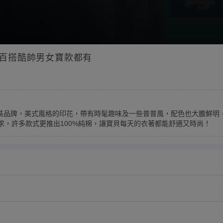
棉、百搭酷帥男女寶款都有
流童裝品牌，美式風格的印花，帶有時髦趣味及一些普普風，配色也大膽鮮
需求，許多款式更推出100%純棉，讓寶貝每天的衣著都能舒適又時尚！