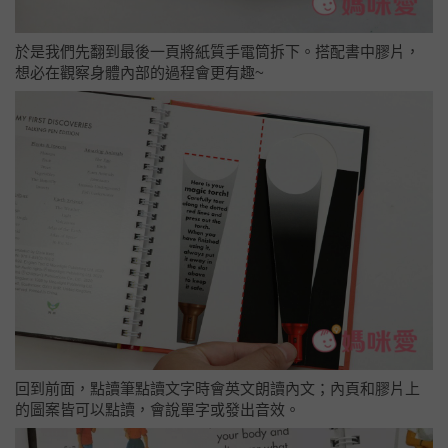
於是我們先翻到最後一頁將紙質手電筒拆下。搭配書中膠片，
想必在觀察身體內部的過程會更有趣~
回到前面，點讀筆點讀文字時會英文朗讀內文；內頁和膠片上
的圖案皆可以點讀，會說單字或發出音效。