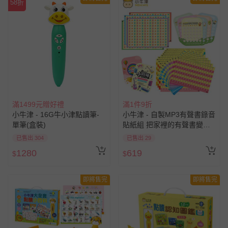
58折
滿1499元贈好禮
滿1件9折
小牛津 - 16G牛小津點讀筆-
小牛津 - 自製MP3有聲書錄音
單筆(盒裝)
貼紙組 把家裡的有聲書變成
點讀書-3000張MP3放音貼紙.
已售出 304
已售出 29
200張錄音貼紙.8張音樂小卡
1280
619
$
$
即將售完
即將售完