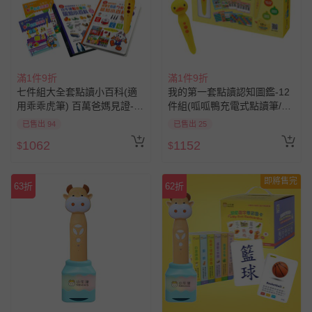
滿1件9折
滿1件9折
七件組大全套點讀小百科(適
我的第一套點讀認知圖鑑-12
用乖乖虎筆) 百萬爸媽見證-加
件組(呱呱鴨充電式點讀筆/中
贈攜帶式點讀卡包
美雙語/幼兒啟蒙認知)
已售出 94
已售出 25
1062
1152
$
$
即將售完
63折
62折