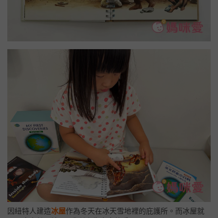
因紐特人建造
冰屋
作為冬天在冰天雪地裡的庇護所。而冰屋就