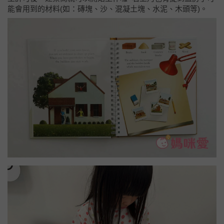
能會用到的材料(如：磚塊、沙、混凝土塊、水泥、木頭等)。