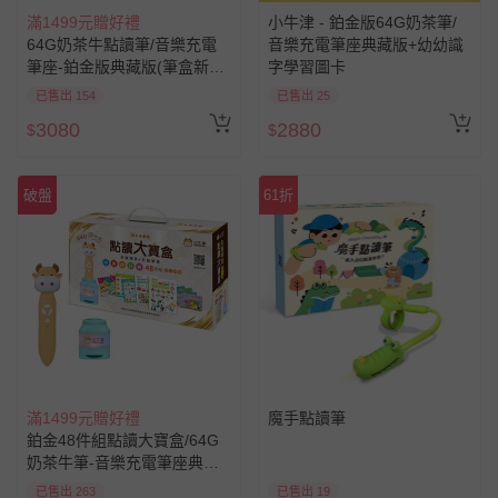
滿1499元贈好禮
小牛津 - 鉑金版64G奶茶筆/
64G奶茶牛點讀筆/音樂充電
音樂充電筆座典藏版+幼幼識
筆座-鉑金版典藏版(筆盒新舊
字學習圖卡
包裝隨機出貨)
已售出 25
已售出 154
3080
2880
$
$
破盤
61折
滿1499元贈好禮
魔手點讀筆
鉑金48件組點讀大寶盒/64G
奶茶牛筆-音樂充電筆座典藏
版
已售出 19
已售出 263