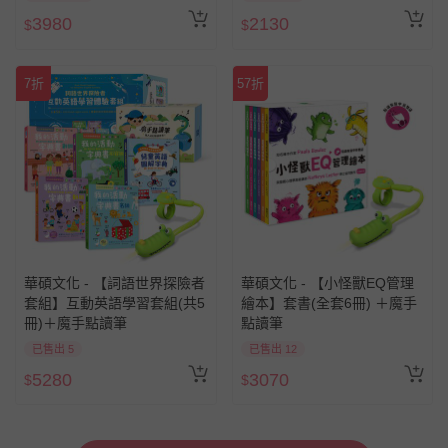
3980
2130
$
$
7折
57折
華碩文化 - 【詞語世界探險者
華碩文化 - 【小怪獸EQ管理
套組】互動英語學習套組(共5
繪本】套書(全套6冊) ＋魔手
冊)＋魔手點讀筆
點讀筆
已售出 5
已售出 12
5280
3070
$
$