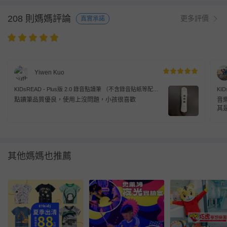
208 則媽媽評論
更多評價
真實承諾
Yiwen Kuo
KIDsREAD - Plus版 2.0 錄音點讀筆 （不含錄音貼紙等配
KI
件）
點讀筆品質優良，使用上沒問題，小孩很喜歡
音
其
的
其他媽媽也推薦