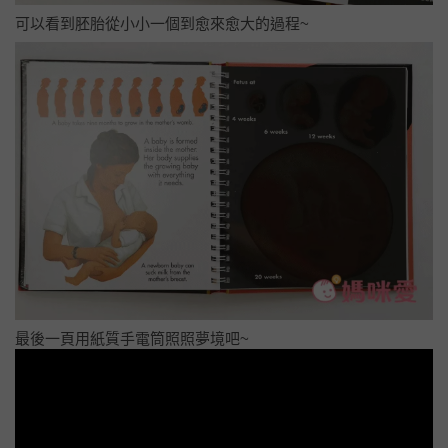
可以看到胚胎從小小一個到愈來愈大的過程~
最後一頁用紙質手電筒照照夢境吧~