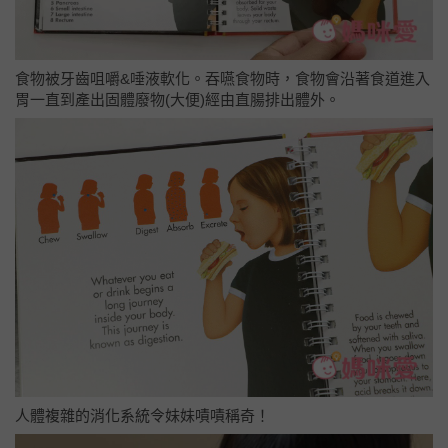
食物被牙齒咀嚼&唾液軟化。吞嚥食物時，食物會沿著食道進入
胃一直到產出固體廢物(大便)經由直腸排出體外。
人體複雜的消化系統令妹妹嘖嘖稱奇！