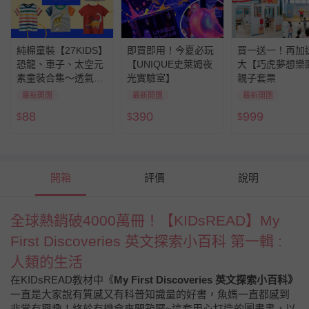
純棉童裝【27KIDS】
即買即用！今夏必玩
買一送一！再加
恐龍、車子、太空元
【UNIQUE史萊姆夜
大【巧虎夢想樂
素童裝合集～透氣親
光實驗室】
親子套票
膚，柔軟舒適，開學
最新開團
最新開團
最新開團
必囤單品
88
390
999
$
$
$
開箱
評價
說明
全球熱銷破4000萬冊！【KIDsREAD】My
First Discoveries 英文探索小百科 第一輯 :
人類的生活
在KIDsREAD教材中《
My First Discoveries 英文探索小百科》
一直是大家說有質感又有科普知識量的好書，魚媽一直都感到
非常有興趣！終於有機會來開箱囉~這套用心打造的圖畫書，以