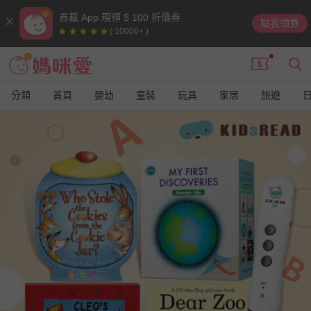
首載 App 現領 $ 100 折價券
點我領券
( 10000+ )
分類
首頁
嬰幼
童裝
玩具
家居
旅遊