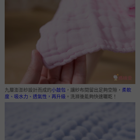
九層澎澎紗設計而成的
小鼓包
，讓紗布間留出足夠空隙，
柔軟
度、吸水力、透氣性，再升級
。洗滌後能夠快速曬乾！