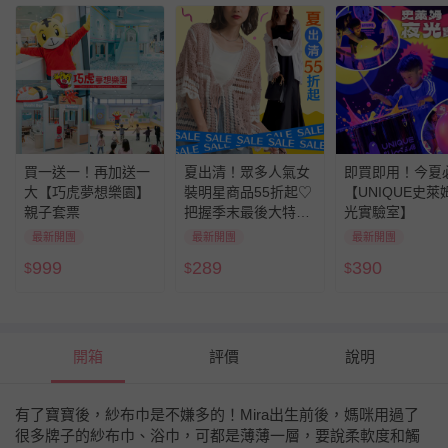
買一送一！再加送一
夏出清！眾多人氣女
即買即用！今夏
大【巧虎夢想樂園】
裝明星商品55折起♡
【UNIQUE史萊
親子套票
把握季末最後大特價
光實驗室】
～
最新開團
最新開團
最新開團
999
289
390
$
$
$
開箱
評價
說明
有了寶寶後，紗布巾是不嫌多的！Mira出生前後，媽咪用過了
很多牌子的紗布巾、浴巾，可都是薄薄一層，要說柔軟度和觸