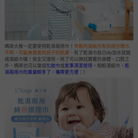
媽咪大推一定要使用乾濕兩用巾！
市售的濕紙巾有些成分標示
不明，可能會傷害到孩子的肌膚。
有了乾濕巾自己diy加水就變
成濕紙巾囉！安全又環保。除了可以擦拭寶寶的身體、口腔之
外，媽咪也可以當成
化妝巾
或
家事清潔使用
。相較濕紙巾，
乾
濕兩用巾的重量輕多了，攜帶更方便：）