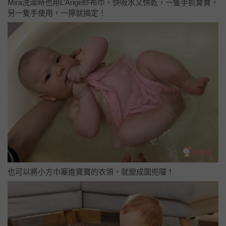
Mira洗澡時也用L’Ange紗布巾，快吸水又快乾，一隻手抓寶寶，
另一隻手使用，一擰就搞定！
也可以將小方巾塞進寶寶的衣領，就變成圍兜囉！