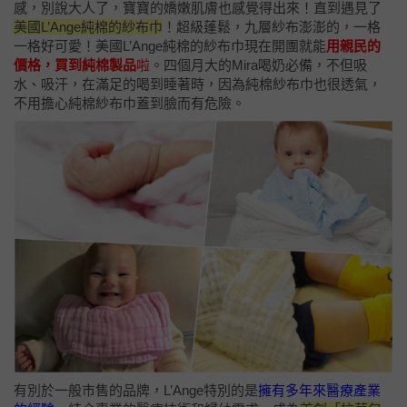
感，別說大人了，寶寶的嬌嫩肌膚也感覺得出來！直到遇見了
美國L’Ange純棉的紗布巾
！超級蓬鬆，九層紗布澎澎的，一格
一格好可愛！美國L’Ange純棉的紗布巾現在開團就能
用親民的
價格，買到純棉製品
啦
。四個月大的Mira喝奶必備，不但吸
水、吸汗，在滿足的喝到睡著時，因為純棉紗布巾也很透氣，
不用擔心純棉紗布巾蓋到臉而有危險。
有別於一般市售的品牌，L’Ange特別的是
擁有多年來醫療產業