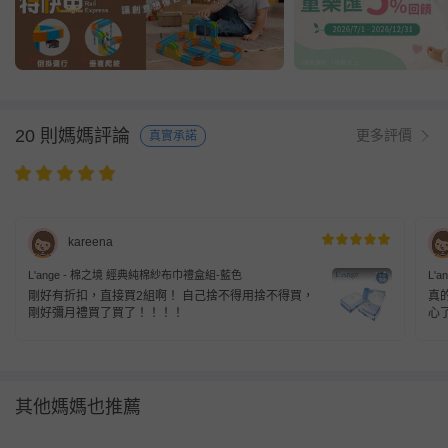
20 則媽媽評論
更多評價
真實承諾
kareena
L'ange - 棉之境 經典純棉紗布巾禮盒組-藍色
L'
剛好有折扣，直接買2組啊！ 自己捨不得用捨不得買，
真
剛好彌月禮買了買了！！！！
心了
其他媽媽也推薦