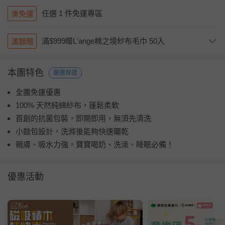
任選 1 件免運專區
湊免運
滿$999贈L'ange棉之境紗布毛巾 50入
滿額贈
本團特色
嚴選保證
全團免運優惠
100% 天然純綿紗布，蓬鬆柔軟
首創的抗菌包裝，即開即用，無須先清洗
小鼓包設計，洗滌後能夠快速曬乾
親膚、吸水力強，寶寶喝奶、洗澡、睡眠必備！
優惠活動