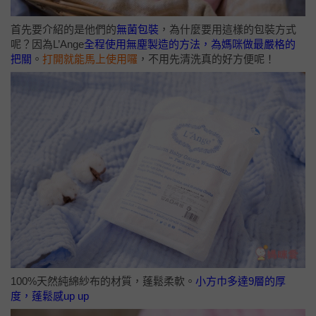
首先要介紹的是他們的
無菌包裝
，為什麼要用這樣的包裝方式
呢？因為L’Ange
全程使用無塵製造的方法，為媽咪做最嚴格的
把關
。
打開就能馬上使用囉
，不用先清洗真的好方便呢！
100%天然純綿紗布的材質，蓬鬆柔軟。
小方巾多達9層的厚
度，蓬鬆感up up