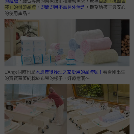
的經驗
，結合專業的醫療技術和婦幼需求，成為
首創「抗菌包
裝」的母嬰品牌
，
即開即用不需另外清洗
，期望給孩子最安心
的使用產品。
L’Ange同時也是
木恩產後護理之家愛用的品牌呢！
看看剛出生
的寶寶蓋著純棉紗布毯的樣子，好療癒啊～