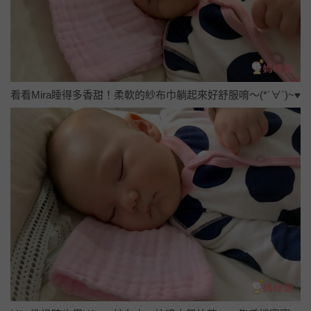
看看Mira睡得多香甜！柔軟的紗布巾躺起來好舒服唷～(*´∀`)~♥