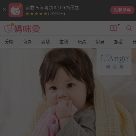
首載 App 現領 $ 100 折價券
點我領券
( 10000+ )
分類
首頁
嬰幼
童裝
玩具
家居
旅遊