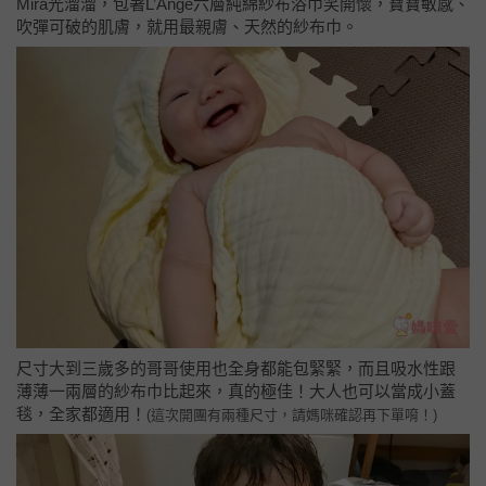
Mira光溜溜，包著L’Ange六層純綿紗布浴巾笑開懷，寶寶敏感、
吹彈可破的肌膚，就用最親膚、天然的紗布巾。
尺寸大到三歲多的哥哥使用也全身都能包緊緊，而且吸水性跟
薄薄一兩層的紗布巾比起來，真的極佳！大人也可以當成小蓋
毯，全家都適用！
(這次開團有兩種尺寸，請媽咪確認再下單唷！)