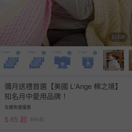
1 / 120
彌月送禮首選【美國 L'Ange 棉之境】
知名月中愛用品牌！
全團免運優惠
$ 65 起
$99 起