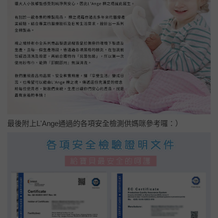
最後附上L'Ange通過的各項安全檢測供媽咪參考囉：）