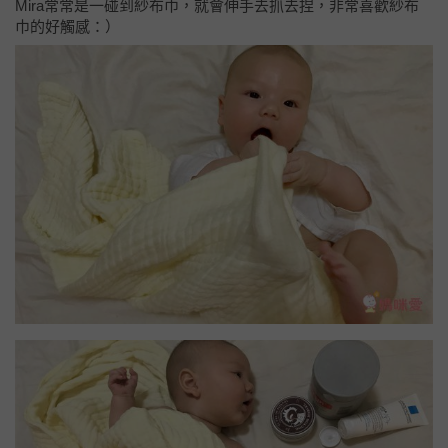
Mira常常是一碰到紗布巾，就會伸手去抓去捏，非常喜歡紗布
巾的好觸感：）