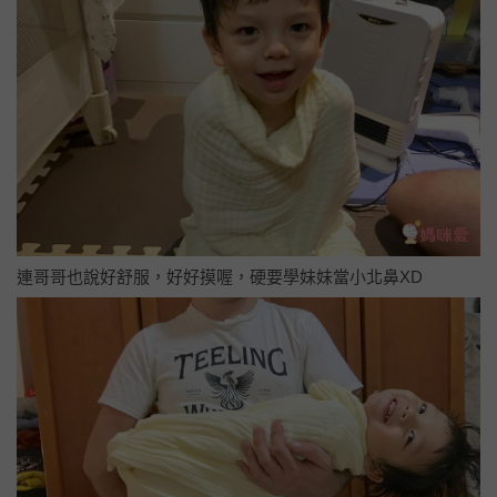
連哥哥也說好舒服，好好摸喔，硬要學妹妹當小北鼻XD