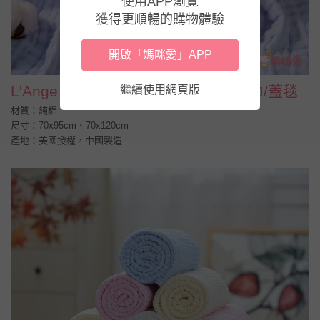
使用APP瀏覽
獲得更順暢的購物體驗
開啟「媽咪愛」APP
L'Ange 棉之境 6層、9層純棉紗布浴巾/蓋毯
繼續使用網頁版
材質：純棉
尺寸：70x95cm、70x120cm
產地：美國授權，中國製造