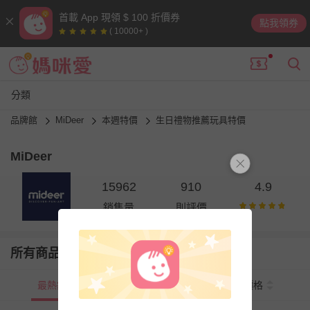
首載 App 現領 $ 100 折價券
點我領券
( 10000+ )
分類
品牌館
MiDeer
本週特價
生日禮物推薦玩具特價
MiDeer
15962
910
4.9
銷售量
則評價
所有商品
最熱銷
新上市
價格