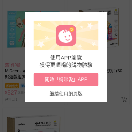
使用APP瀏覽
獲得更順暢的購物體驗
滿1件9折
滿1件9折
MiDeer - 可掛式人體認知磁力
MiDeer - 多彩透光磁力片(60
貼遊戲組(90pcs)
片)
開啟「媽咪愛」APP
即將售完
即將售完
527
1215
$
$
650
$
$
1500
繼續使用網頁版
已售出 1
已售出 93