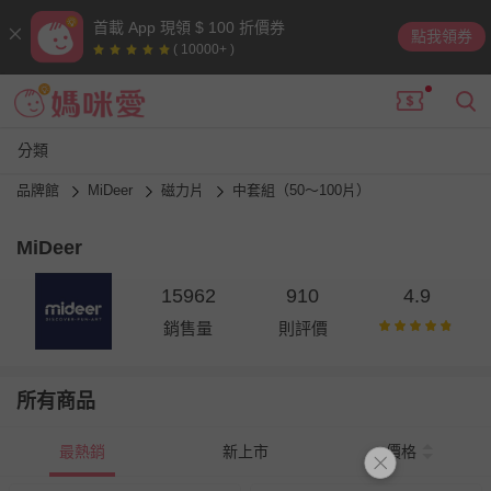
首載 App 現領 $ 100 折價券
點我領券
( 10000+ )
分類
品牌館
MiDeer
磁力片
中套組（50～100片）
MiDeer
15962
910
4.9
銷售量
則評價
所有商品
最熱銷
新上市
價格