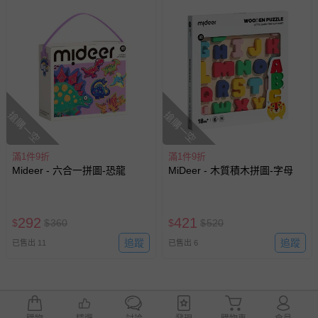
搶購一空
搶購一空
滿1件9折
滿1件9折
Mideer - 六合一拼圖-恐龍
MiDeer - 木質積木拼圖-字母
292
421
$
$
360
$
$
520
追蹤
追蹤
已售出 11
已售出 6