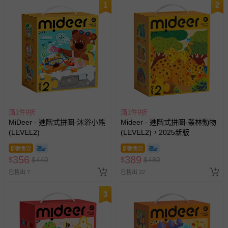
1
2
滿1件9折
滿1件9折
MiDeer - 進階式拼圖-沐浴小熊
Mideer - 進階式拼圖-叢林動物
(LEVEL2)
(LEVEL2)，2025新版
即將售完
即將售完
356
389
$
$
440
$
$
480
已售出 7
已售出 22
3