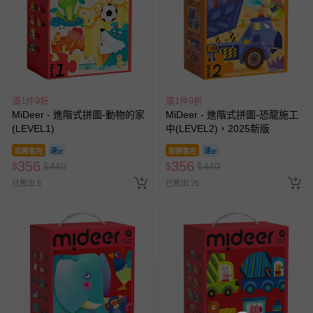
滿1件9折
滿1件9折
MiDeer - 進階式拼圖-動物的家
MiDeer - 進階式拼圖-恐龍施工
(LEVEL1)
中(LEVEL2)，2025新版
即將售完
即將售完
356
356
$
$
440
$
$
440
已售出 5
已售出 25