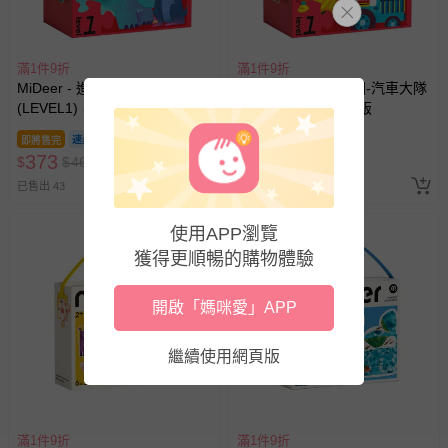
滿1件9折
滿1件9折
MiDeer - 進階式拼圖-簡單動物
MiDeer - 進階式拼圖-汽車大隊
(LEVEL1)，2025新版
(LEVEL1)，2025新版
即將售完
即將售完
373
389
$
$
460
$
$
480
已售出 43
已售出 19
使用APP瀏覽
獲得更順暢的購物體驗
開啟「媽咪愛」APP
繼續使用網頁版
滿1件9折
滿1件9折