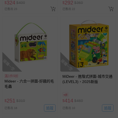
324
292
$
$
400
$
$
360
已售出 23
已售出 22
搶購一空
搶購一空
滿1件9折
MiDeer - 進階式拼圖-城市交通
Mideer - 六合一拼圖-好餓的毛
(LEVEL3)，2025新版
毛蟲
9折
251
414
$
$
310
$
$
460
追蹤
追蹤
已售出 18
已售出 10