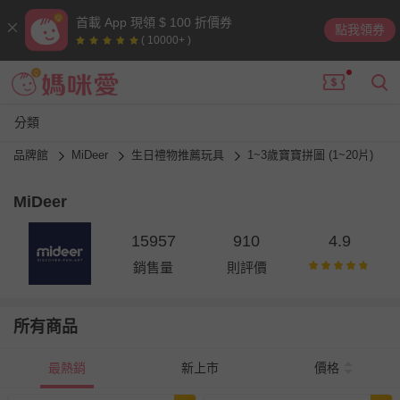
首載 App 現領 $ 100 折價券
點我領券
( 10000+ )
分類
品牌館
MiDeer
生日禮物推薦玩具
1~3歲寶寶拼圖 (1~20片)
MiDeer
15957
910
4.9
銷售量
則評價
所有商品
最熱銷
新上市
價格