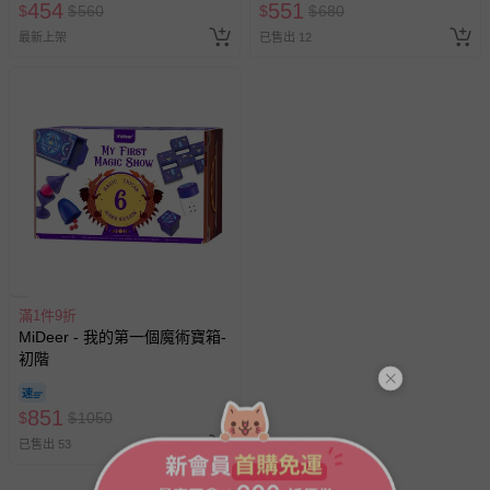
454
551
$
$
560
$
$
680
最新上架
已售出 12
滿1件9折
MiDeer - 我的第一個魔術寶箱-
初階
851
$
$
1050
已售出 53