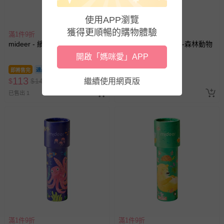
使用APP瀏覽
獲得更順暢的購物體驗
滿1件9折
滿1件9折
mideer - 繽紛萬花筒-復古樹屋
mideer - 繽紛萬花筒-森林動物
開啟「媽咪愛」APP
即將售完
即將售完
113
113
$
$
140
繼續使用網頁版
$
$
140
已售出 1
已售出 3
滿1件9折
滿1件9折