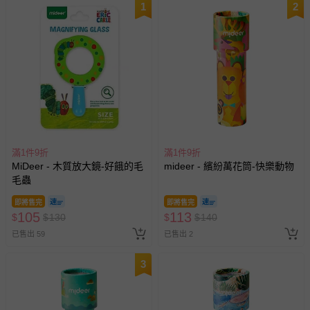
1
2
滿1件9折
滿1件9折
MiDeer - 木質放大鏡-好餓的毛
mideer - 繽紛萬花筒-快樂動物
毛蟲
即將售完
即將售完
105
113
$
$
130
$
$
140
已售出 59
已售出 2
3