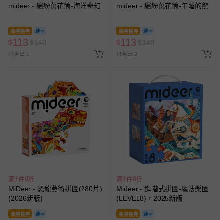
mideer - 繽紛萬花筒-海洋奇幻
mideer - 繽紛萬花筒-午睡的熊
即將售完
即將售完
113
113
$
$
140
$
$
140
已售出 1
已售出 2
滿1件9折
滿1件9折
MiDeer - 恐龍藝術拼圖(280片)
Mideer - 進階式拼圖-魔法樂園
(2026新版)
(LEVEL8)，2025新版
即將售完
即將售完