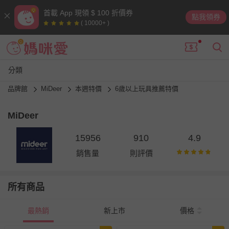
首載 App 現領 $ 100 折價券
點我領券
( 10000+ )
分類
品牌館
MiDeer
本週特價
6歲以上玩具推薦特價
MiDeer
15956
910
4.9
銷售量
則評價
所有商品
最熱銷
新上市
價格