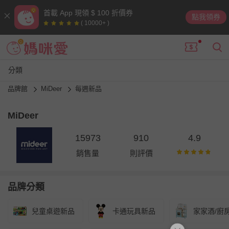
首載 App 現領 $ 100 折價券
點我領券
( 10000+ )
分類
品牌館
MiDeer
每週新品
MiDeer
15973
910
4.9
銷售量
則評價
品牌分類
兒童桌遊新品
卡通玩具新品
家家酒/廚房