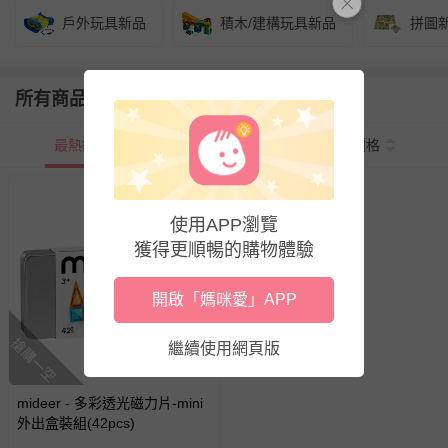
戶外玩具新品
積木/建構玩具新品
拼圖
所有商品
最熱銷
新上市
價格
使用APP瀏覽
獲得更順暢的購物體驗
開啟「媽咪愛」APP
搶購一空
繼續使用網頁版
mideer - 多彩透光磁力片-mini
外出盒裝組(42pcs)