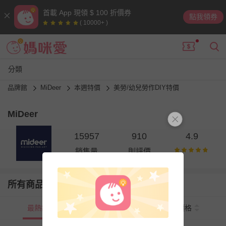
首載 App 現領 $ 100 折價券
點我領券
( 10000+ )
分類
品牌館
MiDeer
本週特價
美勞/幼兒勞作DIY特價
MiDeer
15957
910
4.9
銷售量
則評價
所有商品
最熱銷
新上市
價格