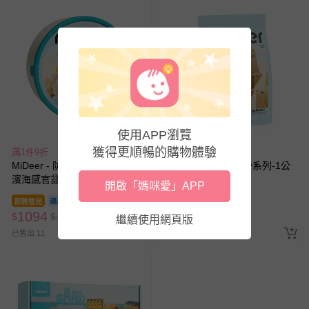
使用APP瀏覽
獲得更順暢的購物體驗
滿1件9折
滿1件9折
MiDeer - 防水百變沙系列-奇趣
MiDeer - 防水百變沙系列-1公
濱海感官盆組
斤補充包
開啟「媽咪愛」APP
即將售完
即將售完
1094
389
$
$
1350
$
$
480
繼續使用網頁版
已售出 11
已售出 4