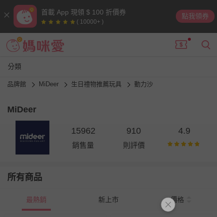
首載 App 現領 $ 100 折價券
點我領券
( 10000+ )
分類
品牌館
MiDeer
生日禮物推薦玩具
動力沙
MiDeer
15962
910
4.9
銷售量
則評價
所有商品
最熱銷
新上市
價格