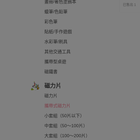
畫冊/著色塗鴉本
已售出 1
蠟筆/色鉛筆
彩色筆
貼紙/手作遊戲
水彩筆/刷具
其他交通工具
攜帶型桌遊
磁鐵書
磁力片
磁力片
攜帶式磁力片
小套組（50片以下）
中套組（50～100片）
大套組（100～200片）