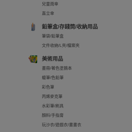
兒童雨傘
直立傘
鉛筆盒/存錢筒/收納用品
筆袋/鉛筆盒
文件收納/L夾/檔案夾
美術用品
畫冊/著色塗鴉本
蠟筆/色鉛筆
彩色筆
丙烯麥克筆
水彩筆/刷具
顏料/手指膏
玩沙衣/遊戲衣/畫畫衣