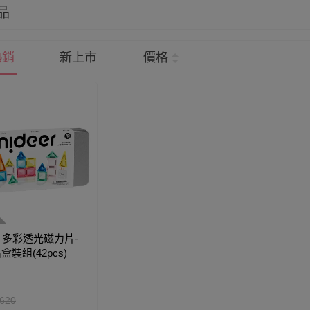
品
熱銷
新上市
價格
r - 多彩透光磁力片-
出盒裝組(42pcs)
620