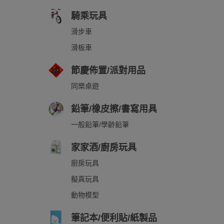
騎乘玩具
滑步車
滑板車
節慶佈置/派對用品
同樂桌遊
鉛筆/橡皮擦/書寫用具
一般鉛筆/學齡鉛筆
家家酒/廚房玩具
廚房玩具
擬真玩具
動物模型
筆記本/便利貼/紙製品