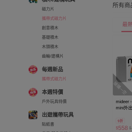
所有商
磁力片
攜帶式磁力片
最
創意積木
基礎積木
木頭積木
齒輪/建構片
每週新品
攜帶式磁力片
搶購一空
本週特價
midee
戶外玩具特價
mini外
出遊攜帶玩具
9折
貼紙書
558
$
$