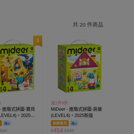
共 20 件商品
3
折
滿1件9折
r - 進階式拼圖-寶貝
MiDeer - 進階式拼圖-房屋
EVEL4)，2025新
(LEVEL4)，2025新版
即將售完
454
500
$
$
560