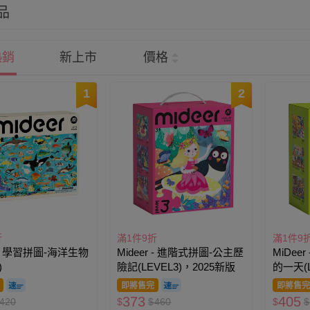
品
熱銷
新上市
價格
1
2
折
滿1件9折
滿1件9
r - 學習拼圖-海洋生物
Mideer - 進階式拼圖-公主歷
MiDee
)
險記(LEVEL3)，2025新版
的一天(L
版
即將售完
即將售完
373
405
420
$
$
460
$
$