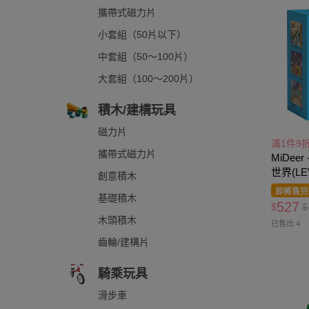
攜帶式磁力片
小套組（50片以下）
中套組（50～100片）
大套組（100～200片）
積木/建構玩具
磁力片
滿1件9
攜帶式磁力片
MiDee
世界(LE
創意積木
即將售完
基礎積木
527
$
$
木頭積木
已售出 4
齒輪/建構片
騎乘玩具
滑步車