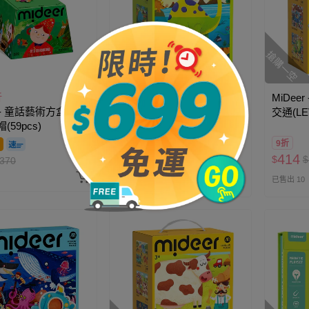
搶購一空
搶購一空
折
MiDeer - 進階式拼圖-恐龍
MiDee
r - 童話藝術方盒拼
世界(LEVEL4)，2025新版
交通(LE
(59pcs)
9折
9折
504
414
$
$
560
$
$
370
追蹤
已售出 14
已售出 10