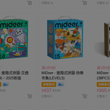
已售出 21
已售出 12
折
滿1件9折
滿1件9
r - 進階式拼圖-交通
MiDeer - 進階式拼圖-快樂
MiDee
L4)，2025新版
市集(LEVEL5)
(38PCS
即將售完
即將售完
437
365
540
$
$
540
$
$
已售出 5
已售出 7