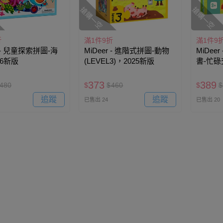
搶購一空
搶購一空
折
滿1件9折
滿1件9
r - 兒童探索拼圖-海
MiDeer - 進階式拼圖-動物
MiDee
26新版
(LEVEL3)，2025新版
書-忙碌
373
389
480
$
$
460
$
$
追蹤
追蹤
已售出 24
已售出 20