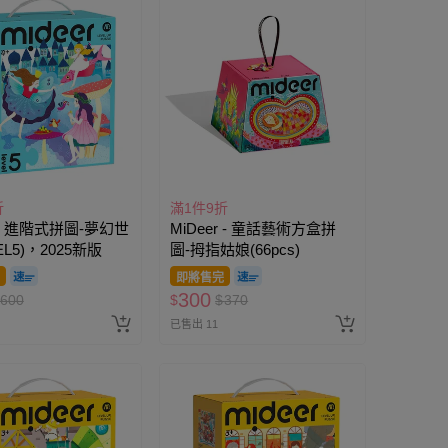
折
滿1件9折
r - 進階式拼圖-夢幻世
MiDeer - 童話藝術方盒拼
EL5)，2025新版
圖-拇指姑娘(66pcs)
即將售完
300
600
$
$
370
已售出 11