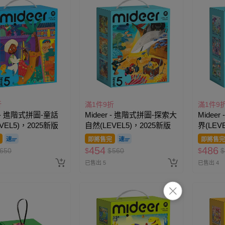
折
滿1件9折
滿1件9
r - 進階式拼圖-童話
Mideer - 進階式拼圖-探索大
Midee
VEL5)，2025新版
自然(LEVEL5)，2025新版
界(LEV
即將售完
即將售完
454
486
650
$
$
560
$
$
已售出 5
已售出 4