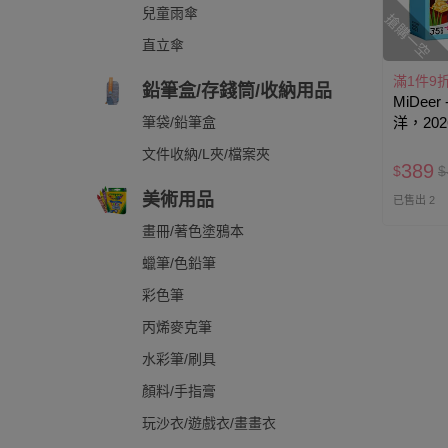
兒童雨傘
搶購一空
直立傘
滿1件9
鉛筆盒/存錢筒/收納用品
MiDee
筆袋/鉛筆盒
洋，20
文件收納/L夾/檔案夾
389
$
$
美術用品
已售出 2
畫冊/著色塗鴉本
蠟筆/色鉛筆
彩色筆
丙烯麥克筆
水彩筆/刷具
顏料/手指膏
玩沙衣/遊戲衣/畫畫衣