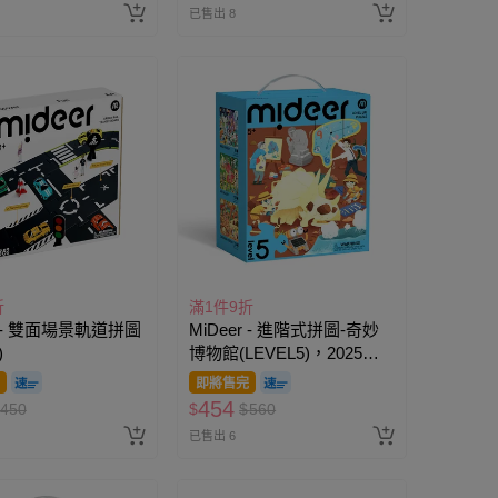
已售出 8
折
滿1件9折
r - 雙面場景軌道拼圖
MiDeer - 進階式拼圖-奇妙
)
博物館(LEVEL5)，2025新
版
即將售完
454
450
$
$
560
已售出 6