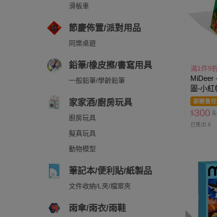
滑板車
節慶佈置/派對用品
同樂桌遊
鉛筆/橡皮擦/書寫用具
滿1件9
MiDee
一般鉛筆/學齡鉛筆
圖-小紅帽
家家酒/廚房玩具
即將售完
300
$
$
廚房玩具
已售出 8
擬真玩具
動物模型
筆記本/便利貼/紙製品
文件收納/L夾/檔案夾
雨傘/雨衣/雨鞋