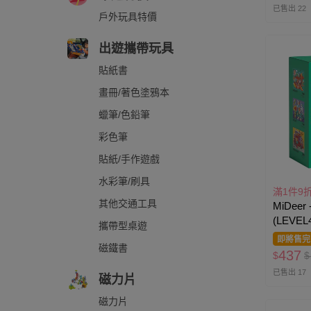
已售出 22
戶外玩具特價
出遊攜帶玩具
貼紙書
畫冊/著色塗鴉本
蠟筆/色鉛筆
彩色筆
貼紙/手作遊戲
水彩筆/刷具
滿1件9
其他交通工具
MiDee
(LEVE
攜帶型桌遊
即將售完
磁鐵書
437
$
$
已售出 17
磁力片
磁力片