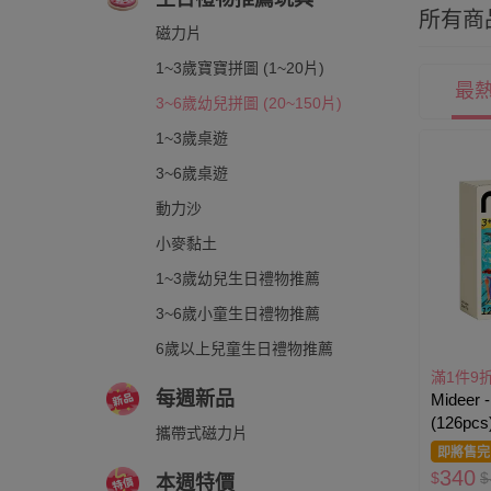
所有商
磁力片
1~3歲寶寶拼圖 (1~20片)
最
3~6歲幼兒拼圖 (20~150片)
1~3歲桌遊
3~6歲桌遊
動力沙
小麥黏土
1~3歲幼兒生日禮物推薦
3~6歲小童生日禮物推薦
6歲以上兒童生日禮物推薦
滿1件9
每週新品
Midee
(126pcs
攜帶式磁力片
即將售完
340
$
$
本週特價