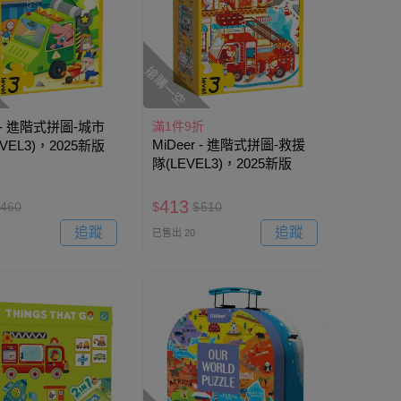
搶購一空
r - 進階式拼圖-城市
滿1件9折
MiDeer - 進階式拼圖-救援
VEL3)，2025新版
隊(LEVEL3)，2025新版
413
460
$
$
510
追蹤
追蹤
已售出 20