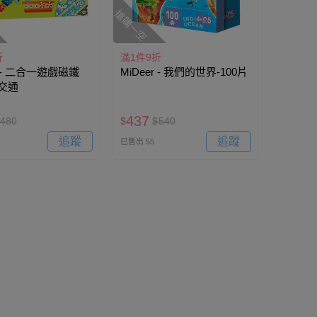
搶購一空
折
滿1件9折
r - 二合一遊戲磁鐵
MiDeer - 我們的世界-100片
交通
437
480
$
$
540
追蹤
追蹤
已售出 55