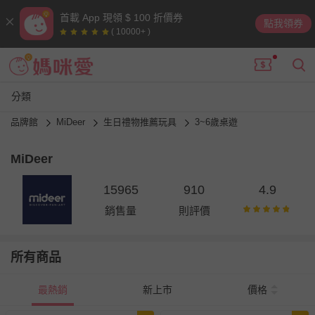
首載 App 現領 $ 100 折價券
點我領券
( 10000+ )
分類
品牌館
MiDeer
生日禮物推薦玩具
3~6歲桌遊
MiDeer
15965
910
4.9
銷售量
則評價
所有商品
最熱銷
新上市
價格