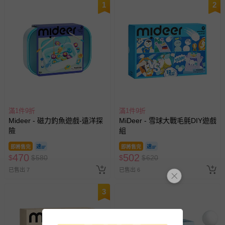
1
2
滿1件9折
滿1件9折
Mideer - 磁力釣魚遊戲-遠洋探
MiDeer - 雪球大戰毛氈DIY遊戲
險
組
即將售完
即將售完
470
502
$
$
580
$
$
620
已售出 7
已售出 6
3