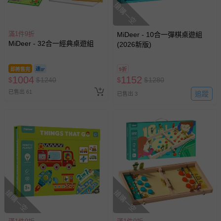
搶購一空
滿1件9折
MiDeer - 10合一彈棋桌遊組
MiDeer - 32合一經典桌遊組
(2026新版)
即將售完
9折
1004
1152
$
$
1240
$
$
1280
已售出 61
追蹤
已售出 3
搶購一空
搶購一空