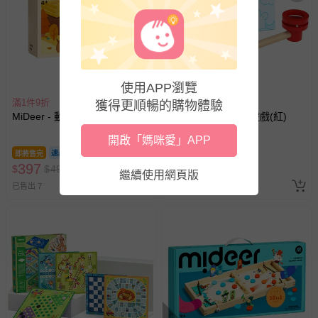
使用APP瀏覽
滿1件9折
滿1件9折
獲得更順暢的購物體驗
MiDeer - 動物儲糧桌遊大作戰
MiDeer - 懸浮吹球遊戲(紅)
開啟「媽咪愛」APP
即將售完
即將售完
397
81
$
$
490
$
$
100
繼續使用網頁版
已售出 7
已售出 42