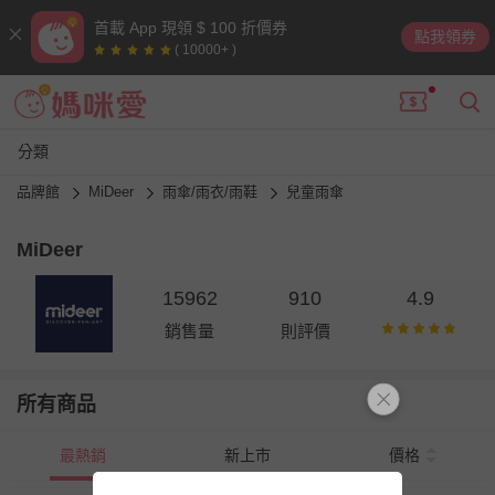
首載 App 現領 $ 100 折價券
點我領券
( 10000+ )
分類
品牌館
MiDeer
雨傘/雨衣/雨鞋
兒童雨傘
MiDeer
15962
910
4.9
銷售量
則評價
所有商品
最熱銷
新上市
價格