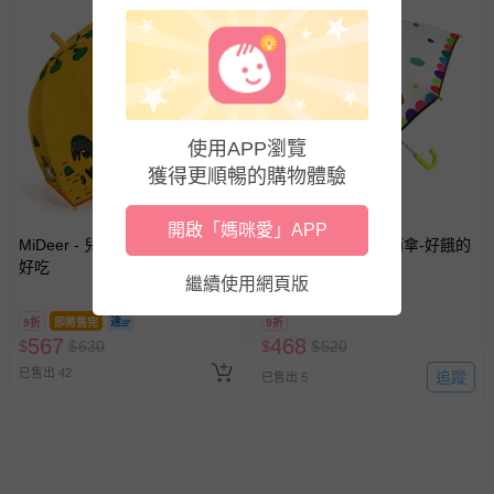
使用APP瀏覽
獲得更順暢的購物體驗
搶購一空
開啟「媽咪愛」APP
MiDeer - 兒童雨傘-你看起來好
MiDeer - 安全兒童雨傘-好餓的
好吃
毛毛蟲，2025新版
繼續使用網頁版
9折
即將售完
9折
567
468
$
$
630
$
$
520
已售出 42
追蹤
已售出 5