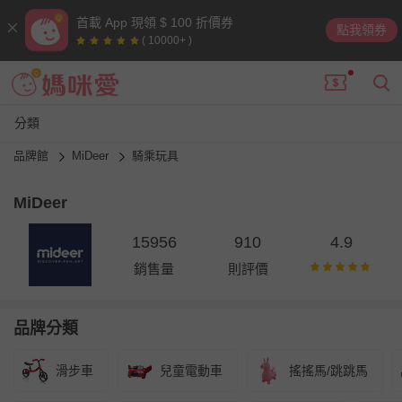
首載 App 現領 $ 100 折價券
點我領券
( 10000+ )
分類
品牌館
MiDeer
騎乘玩具
MiDeer
15956
910
4.9
銷售量
則評價
品牌分類
滑步車
兒童電動車
搖搖馬/跳跳馬