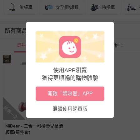
滑板車
安全帽/護具
嚕嚕車
所有商品
最熱銷
新上市
價格
回饋
5
%
使用APP瀏覽
獲得更順暢的購物體驗
開啟「媽咪愛」APP
搶購一空
繼續使用網頁版
MiDeer - 二合一可摺疊兒童滑
板車(星空紫)