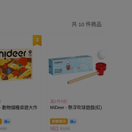
共 10 件商品
3
折
滿1件9折
r - 動物儲糧桌遊大作
MiDeer - 懸浮吹球遊戲(紅)
即將售完
81
490
$
$
100