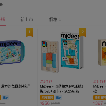
品
熱銷
新上市
價格
1
2
折
滿1件9折
滿1件9
r - 磁力釣魚遊戲-遠洋
MiDeer - 滑動積木邏輯遊戲
MiDee
機(520+關卡)，2025新版
戰
即將售完
即將售完
956
397
580
$
$
1180
$
$