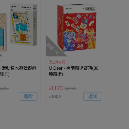
搶購一空
折
滿1件9折
r - 滑動積木邏輯遊戲
MiDeer - 進階魔術寶箱(36
+關卡)
種魔術)
1175
1180
$
$
1450
追蹤
追蹤
已售出 9