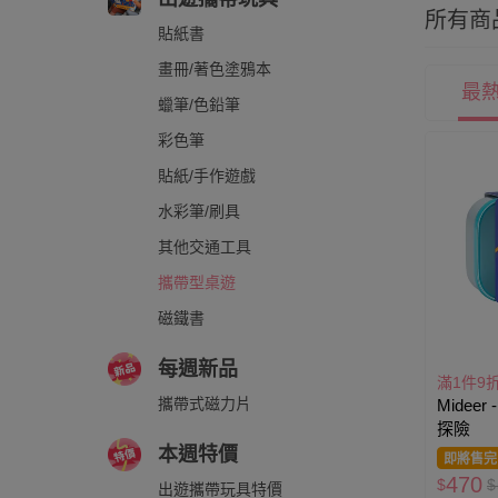
所有商
貼紙書
畫冊/著色塗鴉本
最
蠟筆/色鉛筆
彩色筆
貼紙/手作遊戲
水彩筆/刷具
其他交通工具
攜帶型桌遊
磁鐵書
每週新品
滿1件9
攜帶式磁力片
Midee
探險
本週特價
即將售完
470
$
$
出遊攜帶玩具特價