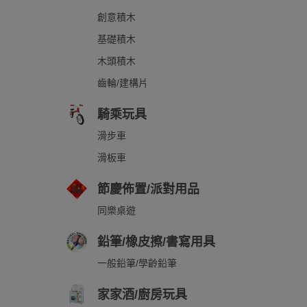
創意積木
基礎積木
木頭積木
齒輪/建構片
騎乘玩具
滑步車
滑板車
節慶佈置/派對用品
同樂桌遊
鉛筆/橡皮擦/書寫用具
一般鉛筆/學齡鉛筆
家家酒/廚房玩具