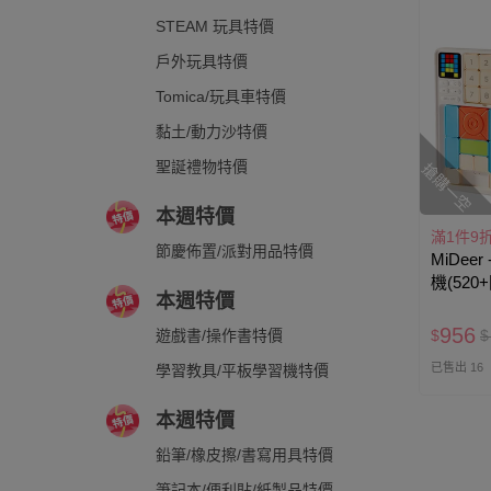
STEAM 玩具特價
戶外玩具特價
Tomica/玩具車特價
黏土/動力沙特價
聖誕禮物特價
搶購一空
本週特價
滿1件9
節慶佈置/派對用品特價
MiDee
機(520
本週特價
956
遊戲書/操作書特價
$
$
已售出 16
學習教具/平板學習機特價
本週特價
鉛筆/橡皮擦/書寫用具特價
筆記本/便利貼/紙製品特價