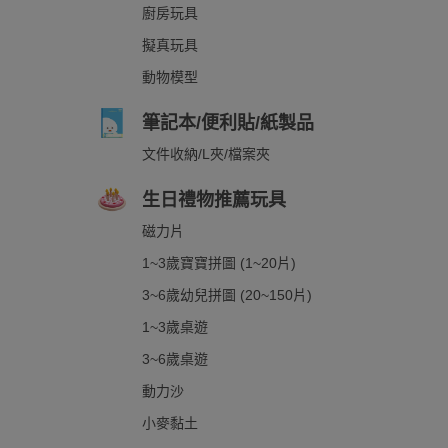
廚房玩具
擬真玩具
動物模型
筆記本/便利貼/紙製品
文件收納/L夾/檔案夾
生日禮物推薦玩具
磁力片
1~3歲寶寶拼圖 (1~20片)
3~6歲幼兒拼圖 (20~150片)
1~3歲桌遊
3~6歲桌遊
動力沙
小麥黏土