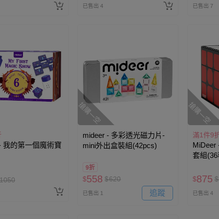
已售出 4
已售出 7
搶購一空
搶購一空
折
mideer - 多彩透光磁力片-
滿1件9
r - 我的第一個魔術寶
MiDee
mini外出盒裝組(42pcs)
套組(3
9折
558
875
$
$
620
$
$
1050
追蹤
已售出 1
已售出 4