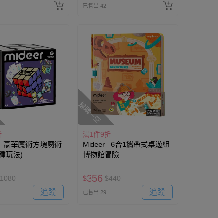
已售出 42
搶購一空
折
滿1件9折
r - 豪華魔術方塊魔術
Mideer - 6合1攜帶式桌遊組-
6種玩法)
博物館冒險
356
1080
$
$
440
追蹤
追蹤
已售出 29