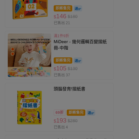
即將售完
146
$180
$
已售出 21
滿1件9折
MiDeer - 幾何邏輯百變摺紙
冊-中階
即將售完
105
$130
$
已售出 37
頭腦發育!摺紙書
69折
即將售完
193
$280
$
已售出 4