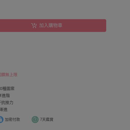
加入購物車
 回饋無上限
0種圖案
序進階
子抗挫力
漸進
加密付款
7天鑑賞