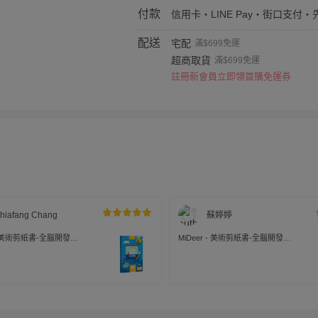
付款
信用卡・LINE Pay・街口支付・
配送
宅配
滿$699免運
超商取貨
滿$699免運
註冊新會員立即領首購免運券
hiafang Chang
蘇婷婷
 - 美術剪紙書-全腦開發
MiDeer - 美術剪紙書-全腦開發
(LEVEL3)