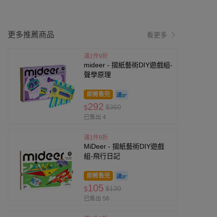
更多推薦商品
看更多
滿1件9折
mideer - 摺紙藝術DIY遊戲組-
聲學原理
即將售完
292
$360
$
已售出 4
滿1件9折
MiDeer - 摺紙藝術DIY遊戲
組-飛行日記
即將售完
105
$130
$
已售出 56