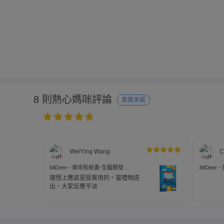
8 則熱心媽咪評論
真實承諾
WeiYing Wang
C
MiDeer - 美術剪紙書-全腦開發
MiDeer
(LEVEL3)
(LEVEL3)
理想上應該是挺實用的。當禮物送
出，大家反應平淡