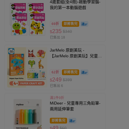
4歲套組(全4冊)-啟動學習腦-
我的第一本動腦遊戲
69折
即將售完
235
$340
$
已售出 18
JarMelo 原創美玩 -
【JarMelo 原創美玩】兒童啟
蒙藝術摺紙(52pcs) JA95525
62折
即將售完
249
$399
$
已售出 6
滿1件9折
MiDeer - 兒童專用三角鉛筆-
兩用延伸筆套
即將售完
49
$60
$