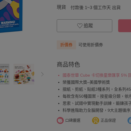
現貨
付款後 1~3 個工作天 出貨
追蹤
折價券
可使用折價券
商品特色
國泰世華 Cube 卡切換童樂匯享 5%
榮獲國際大獎–美國學術獎
摺紙、剪紙、貼紙3種系列，全系列45
每款含有50種圖案，按星級分類，依
思索、試錯中實現動手訓練，鍛鍊孩
科學進階助力全腦開發，9大主題循序
口碑嚴選
正品保證