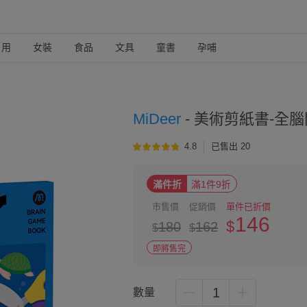
日用
女裝
食品
文具
童書
孕哺
MiDeer
-
美術剪紙書-全腦開發
4.8
已售出 20
滿件折
滿1件9折
市售價
促銷價
單件已折價
146
$
180
162
$
$
即將售完
1
數量