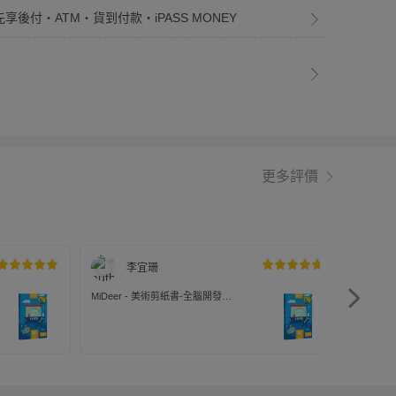
先享後付・ATM・貨到付款・iPASS MONEY
更多評價
李宜珊
MiDeer - 美術剪紙書-全腦開發
MiDee
(LEVEL3)
(LEVEL3