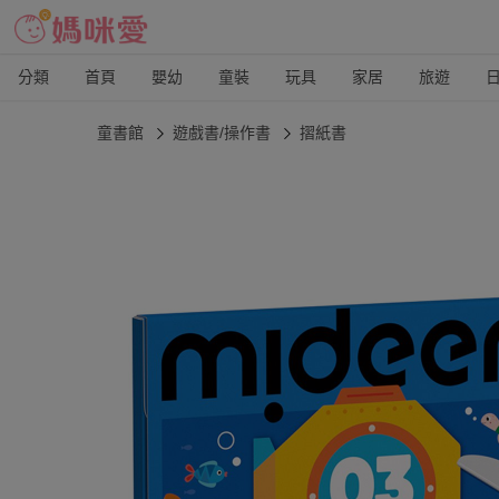
分類
首頁
嬰幼
童裝
玩具
家居
旅遊
童書館
遊戲書/操作書
摺紙書