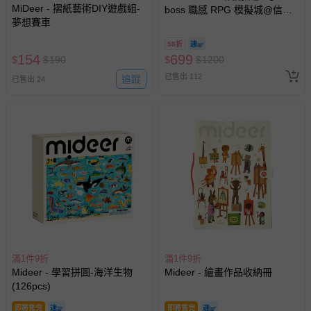
MiDeer - 摺紙藝術DIY遊戲組-
boss 職感 RPG 模擬城@信義
夢想賽車
A11 】2026/7/10-8/30 (電子票
券，於展期現場憑訂單編號兌
58折
換，依現場梯次安排入場，逾
154
699
$
$
190
$
$
1200
期作廢) (兒童票(2歲以上)贈一
已售出 112
追蹤
名陪伴成人)
已售出 24
滿1件9折
滿1件9折
Mideer - 學習拼圖-海洋生物
Mideer - 繪畫作品收納冊
(126pcs)
即將售完
即將售完