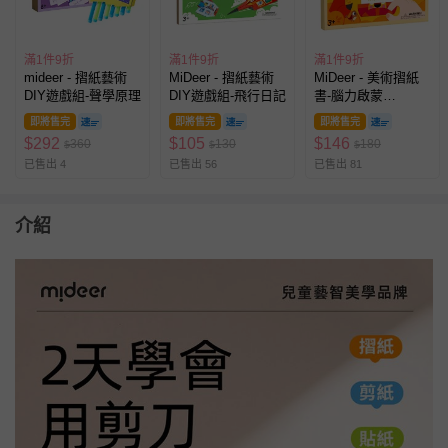
滿1件9折
滿1件9折
滿1件9折
mideer - 摺紙藝術
MiDeer - 摺紙藝術
MiDeer - 美術摺紙
DIY遊戲組-聲學原理
DIY遊戲組-飛行日記
書-腦力啟蒙
(LEVEL1)
即將售完
即將售完
即將售完
$
292
$
105
$
146
360
130
180
$
$
$
已售出 4
已售出 56
已售出 81
介紹