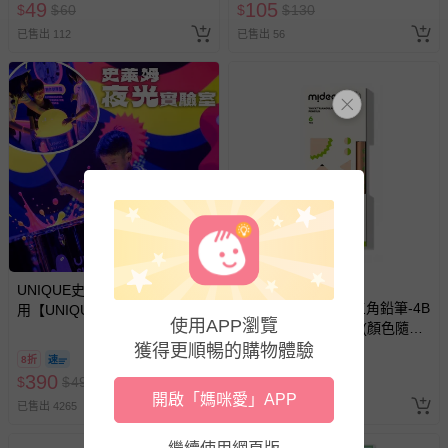
49
105
$
$
60
$
$
130
-新生兒親膚衣物（嬰幼兒包巾與背巾、包屁衣、學習
褲、紗布衣等）。
已售出 112
已售出 56
-接觸性孕哺產品（奶嘴、奶瓶、擠乳器、哺乳衣、托腹
帶束縛衣、餐搖椅等）。
-其他原廠盒裝商品封口處已貼上「不可拆封」，或具警
示字句等說明貼紙、封條者。
國際航空、客運、訂房等服務。
相關的退換貨辦理流程，可詳見：
退換貨 & 退款問題
其他常見問題：
滿1件9折
UNIQUE史萊姆實驗室 - 即買即
運送服務：目前提供的運送僅限台灣本島。如您位於離島地
MiDeer - 兒童專用三角鉛筆-4B
用【UNIQUE史萊姆夜光實驗室
區，可能會無法配送，或須依據商品需加收離島運費。廠商
使用APP瀏覽
(贈專用雙孔筆削1個(顏色隨
@ 台北科教館 】2026/6/11-
亦保留出貨與否的權利。離島、偏遠地區、樓層親送等加價
機))
獲得更順暢的購物體驗
8/30 (電子票券，於展期現場憑
費用，可能會另需加收。
8折
訂單編號兌換，逾期作廢) (大
390
105
$
$
490
$
$
130
商品實際的配達日期，可於訂單個人資料內的查詢訂單內，
人小孩均一價(3歲以上需購票))
開啟「媽咪愛」APP
已售出 4265
已售出 21
已出貨通知之訊息為主。
如您收到商品，請依正常流程檢查是否完好，若商品遇瑕疵