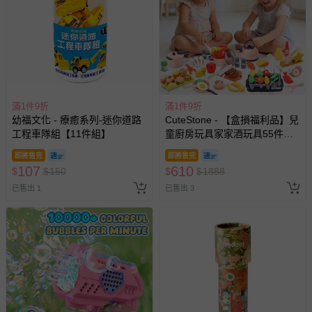
滿1件9折
滿1件9折
幼福文化 - 療癒系列-迷你道路
CuteStone - 【盒損福利品】兒
工程車隊組【11件組】
童廚房玩具家家酒玩具55件組
(仿真廚具/BBQ烤肉架/切切樂/
即將售完
即將售完
生日禮物/兒童節/交換禮物)
107
610
$
$
150
$
$
1888
已售出 1
已售出 3