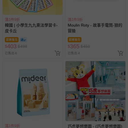
滿1件9折
滿1件9折
韓國 | 小學生九九乘法學習卡-
Moulin Roty - 故事手電筒-狼的
皮卡丘
冒險
即將售完
即將售完
403
365
$
$
498
$
$
450
已售出 6
已售出 4
滿1件9折
巧虎夢想樂園 - (巧虎夢想樂園)