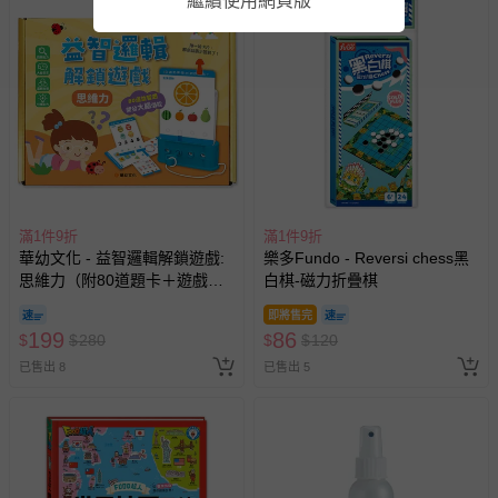
繼續使用網頁版
情形，您可申請更換新品或退貨，請見：
退貨的辦理流程
。
若您對於會員帳號、商品訂購與資訊、購物流程、付款方
式、折價券與購物金的使用、退貨及商品運送方式等有疑
問，你可詳見：
媽咪愛客服中心
。
預購商品：預購為海外同步代購，遇缺貨即會通知媽咪並協
助取消退款事宜。
商品如因「價格、組合」等錯誤原因，導致無法安排出貨，
會主動以簡訊及mail通知訂單取消事宜，並將提供適當補
滿1件9折
償。
滿1件9折
華幼文化 - 益智邏輯解鎖遊戲:
樂多Fundo - Reversi chess黑
思維力（附80道題卡＋遊戲鑰
白棋-磁力折疊棋
匙）
即將售完
199
86
$
$
280
$
$
120
已售出 8
已售出 5