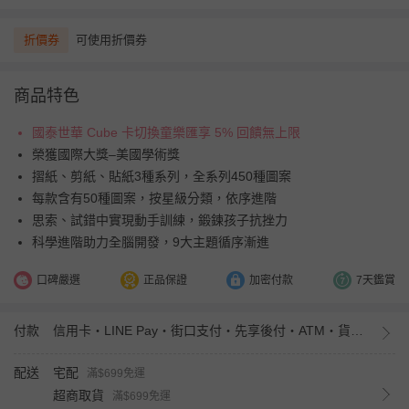
折價券
可使用折價券
商品特色
國泰世華 Cube 卡切換童樂匯享 5% 回饋無上限
榮獲國際大獎–美國學術獎
摺紙、剪紙、貼紙3種系列，全系列450種圖案
每款含有50種圖案，按星級分類，依序進階
思索、試錯中實現動手訓練，鍛鍊孩子抗挫力
科學進階助力全腦開發，9大主題循序漸進
口碑嚴選
正品保證
加密付款
7天鑑賞
付款
信用卡・LINE Pay・街口支付・先享後付・ATM・貨到付款・iPASS MONEY
配送
宅配
滿$699免運
超商取貨
滿$699免運