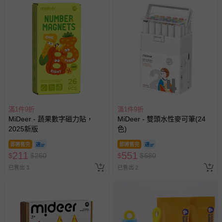
滿1件9折
滿1件9折
MiDeer - 蔬果數字磁力貼，
MiDeer - 雙頭水性麥可筆(24
2025新版
色)
即將售完
即將售完
211
551
$
$
260
$
$
680
已售出 3
已售出 2