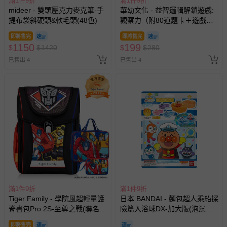
滿1件9折
滿1件9折
mideer - 雙頭壓克力麥克筆-手
華幼文化 - 益智邏輯解鎖遊戲:
提布袋斜硬頭&軟毛頭(48色)
觀察力（附80道題卡＋遊戲鑰
匙）
即將售完
即將售完
1150
199
$
$
1420
$
$
280
已售出 4
已售出 4
滿1件9折
滿1件9折
Tiger Family - 學院風超輕量護
日本 BANDAI - 麵包超人乘船探
脊書包Pro 2S-至尊之戰(聯名
險篇入浴球DX-加大版(泡澡球)
款)-(贈品：文具2件(補習袋+零
(限量)-3入組(隨機出貨)
即將售完