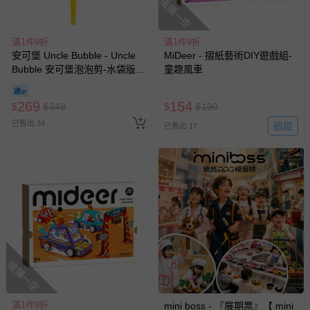
搶購一空
滿1件9折
滿1件9折
安可堡 Uncle Bubble - Uncle
MiDeer - 摺紙藝術DIY遊戲組-
Bubble 安可堡泡泡剪-水袋版
童趣風車
(中)- GIANT 系列
269
154
$
$
349
$
$
190
已售出 34
追蹤
已售出 17
搶購一空
滿1件9折
mini boss - 『展期票』【 mini