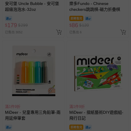
安可堡 Uncle Bubble - 安可堡
樂多Fundo - Chinese
留商品未達活動門檻，將以原價計算，活動贈品亦需一併退
超級泡泡水-32oz
checkers跳跳棋-磁力折疊棋
回。
即將售完
179
86
$
$
299
$
$
120
部分商品依據消費者保護法的規定，不適用七天鑑賞期/猶
已售出 3052
豫期範圍：
已售出 6
易於腐敗、保存期限較短或解約時即將逾期（例如生鮮
商品、食品等）。
客製化商品（例如客製生日書、姓名貼等）。
報紙、期刊或雜誌（惟書籍如經拆封、使用，則酌收整
新費用）。
經消費者拆封之影音商品或電腦軟體（例如 DVD、CD
等）。
非以有形媒介提供之數位內容或一經提供即為完成之線
上服務，經消費者事先同意始提供（例如線上課程、遊
戲或活動點數等）。
滿1件9折
滿1件9折
MiDeer - 兒童專用三角鉛筆-兩
MiDeer - 摺紙藝術DIY遊戲組-
已拆封之以下類型商品：
用延伸筆套
飛行日記
-個人衛生用品（例如尿布、貼身衣物、泳裝、襪子、地
墊、寢具類等）。
即將售完