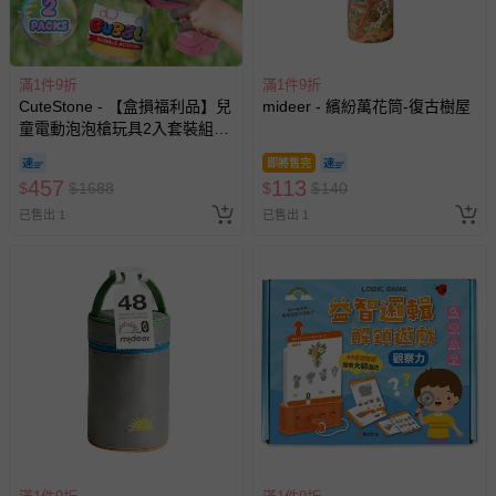
滿1件9折
滿1件9折
CuteStone - 【盒損福利品】兒
mideer - 繽紛萬花筒-復古樹屋
童電動泡泡槍玩具2入套裝組
(火箭筒氣泡/防漏水設計/生日
即將售完
禮物/兒童節/交換禮物)
457
113
$
$
1688
$
$
140
已售出 1
已售出 1