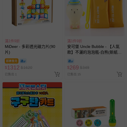
滿1件9折
滿1件9折
MiDeer - 多彩透光磁力片(90
安可堡 Uncle Bubble - 【人氣
片)
款】不灑的泡泡瓶-白熊(新紙盒
包裝)
即將售完
1312
269
$
$
1620
$
$
349
已售出 1
已售出 15