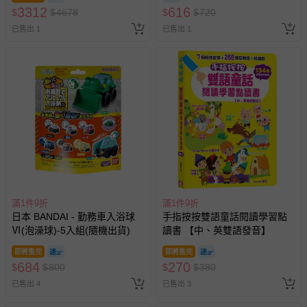
錢包)-博派之宇宙決戰)-花色送
3312
616
$
$
4678
$
$
720
完以其他樣式替代 不另行通知
已售出 1
已售出 1
滿1件9折
滿1件9折
日本 BANDAI - 勤務車入浴球
手指按按雙語童話閱讀學習點
Ⅵ(泡澡球)-5入組(隨機出貨)
讀書 【中、英雙語發音】
即將售完
即將售完
684
270
$
$
800
$
$
380
已售出 4
已售出 3