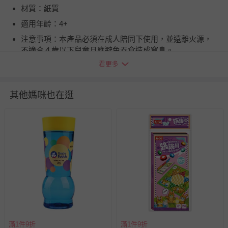
材質：紙質
適用年齡：4+
注意事項：本產品必須在成人陪同下使用，並遠離火源，
不適合４歲以下兒童且應避免吞食造成窒息。
看更多
BSMI商品檢驗標識字號：M54978
退換貨須知
其他媽咪也在逛
您所購買的商品享有7天的鑑賞期／猶豫期權益，但此期間
並非試用期，您所退回的商品必須是未經使用的全新狀態，
包含完整包裝、配件、說明文件及贈品等。
如需退換貨，請於收到商品7天（含例假日內提出），如為
瑕疵退換貨所產生的運費，將由媽咪愛負責處理，若非瑕疵
退貨，您可至『查詢訂單』>『已出貨』中查詢該筆訂單，
並點選『我要退貨』即可進行申請。若有相關退貨問題，請
至媽咪愛
LINE@客服ID: @mamilove
我們將依序為您處理
與服務，謝謝。
滿1件9折
滿1件9折
針對滿件折/滿額贈…等活動，如因部份退貨，而該訂單保