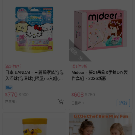
搶購一空
滿1件9折
滿1件9折
日本 BANDAI - 三麗鷗家族泡泡
Mideer - 夢幻吊飾&手鍊DIY製
入浴球(泡澡球)(限量)-5入組(隨
作套組，2026新版
機出貨)
770
608
$
$
900
$
$
750
已售出 1
追蹤
已售出 1