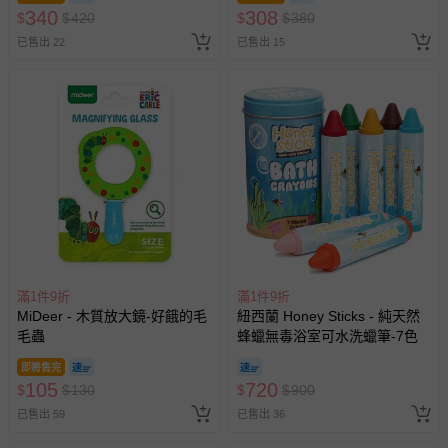
340
308
$
$
420
$
$
380
已售出 22
已售出 15
滿1件9折
滿1件9折
MiDeer - 木質放大鏡-好餓的毛
紐西蘭 Honey Sticks - 純天然
毛蟲
蜂蠟無毒浴室可水洗蠟筆-7色
即將售完
105
720
$
$
130
$
$
900
已售出 59
已售出 36