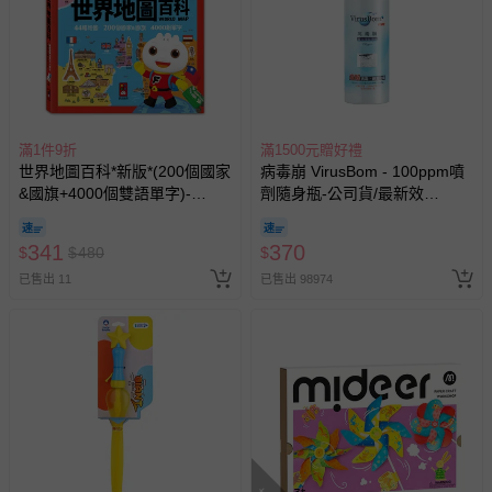
滿1件9折
滿1500元贈好禮
世界地圖百科*新版*(200個國家
病毒崩 VirusBom - 100ppm噴
&國旗+4000個雙語單字)-
劑隨身瓶-公司貨/最新效
FOOD超人
期-100ml
341
370
$
$
480
$
已售出 11
已售出 98974