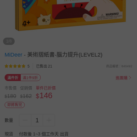
1/8
MiDeer
-
美術摺紙書-腦力提升(LEVEL2)
5
已售出 21
商品編號：840492
進團購
滿件折
滿1件9折
市售價
促銷價
單件已折價
146
$
180
162
$
$
即將售完
1
數量
現貨
付款後 1~3 個工作天 出貨