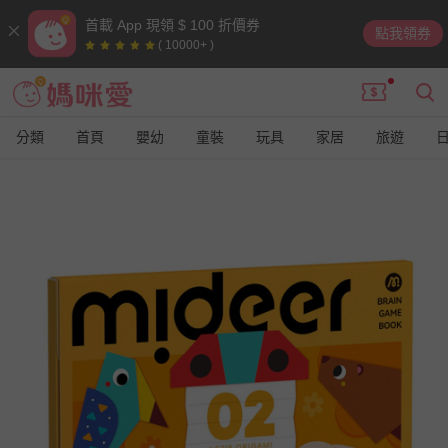
首載 App 現領 $ 100 折價券
點我領券
( 10000+ )
分類
首頁
嬰幼
童裝
玩具
家居
旅遊