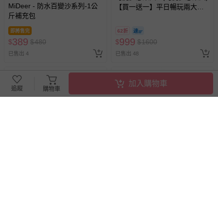
MiDeer - 防水百變沙系列-1公
【買一送一】平日暢玩兩大一
斤補充包
小套票 (正券為電子票券現場兌
換，贈送券現場領取)-效期至
即將售完
62折
2026/10/16 正券逾期視同現金
389
999
$
$
480
$
$
1600
券使用
已售出 4
已售出 48
加入購物車
追蹤
購物車
滿1件9折
滿1件9折
impact 怡寶 - 大耳狗喜拿
impact 怡寶 - 大耳狗喜拿
Cinnamoroll-成長型護脊書包-
Cinnamoroll-懸浮磁扣護脊書
淺藍 IMCM302LB | 身高120-
包-粉藍 IMCM7062LB | 身高
140cm以上適用 | 精選好禮兩
120-140cm以上適用 | 精選好