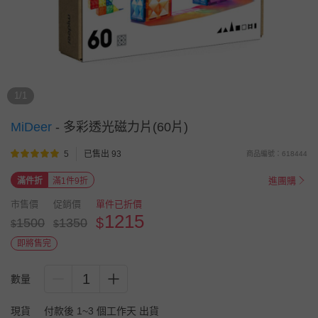
1/1
MiDeer
-
多彩透光磁力片(60片)
5
已售出 93
商品編號：618444
進團購
滿件折
滿1件9折
市售價
促銷價
單件已折價
1215
$
1500
1350
$
$
即將售完
1
數量
現貨
付款後 1~3 個工作天 出貨