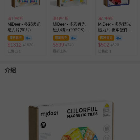
滿1件9折
滿1件9折
滿1件9折
MiDeer - 多彩透光
MiDeer - 多彩透光
MiDeer - 多彩透光
磁力片(90片)
磁力積木(20PCS)，
磁力片-板車配件組
2025新版
(4台)
即將售完
即將售完
即將售完
$
1312
$
599
$
502
1620
740
620
$
$
$
已售出 1
最新上架
已售出 1
介紹