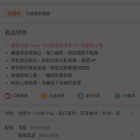
折價券
可使用折價券
商品特色
國泰世華 Cube 卡切換童樂匯享 5% 回饋無上限
嚴選高品質磁芯，強力磁性，拼搭穩固不鬆散
多彩透光設計，折射炫彩光影效果，美感UP
蒙特梭利教具首選，開放式啟蒙幾何認知
無縫銜接工藝，一體成形更耐摔
附貼心收納袋，培養孩子收納好習慣
口碑嚴選
正品保證
加密付款
7天鑑賞
付款
信用卡・LINE Pay・街口支付・先享後付・ATM・貨到付款・iPASS MONEY
配送
宅配
滿$699免運
超商取貨
滿$699免運