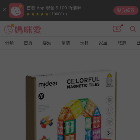
首載 App 現領 $ 100 折價券
點我領券
( 10000+ )
分類
首頁
嬰幼
童裝
玩具
家居
旅遊