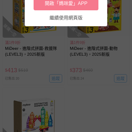
開啟「媽咪愛」APP
繼續使用網頁版
搶購一空
搶購一空
滿1件9折
滿1件9折
MiDeer - 進階式拼圖-救援隊
MiDeer - 進階式拼圖-動物
(LEVEL3)，2025新版
(LEVEL3)，2025新版
413
373
$
$
510
$
$
460
追蹤
追蹤
已售出 20
已售出 24