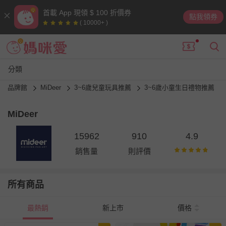
首載 App 現領 $ 100 折價券
點我領券
( 10000+ )
分類
品牌館
MiDeer
3~6歲兒童玩具推薦
3~6歲小童生日禮物推薦
MiDeer
15962
910
4.9
銷售量
則評價
所有商品
最熱銷
新上市
價格