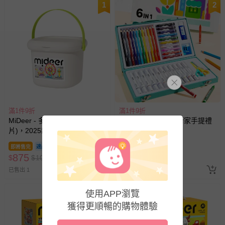
1
2
滿1件9折
滿1件9折
MiDeer - 多彩透光雪花片(500
MiDeer - 六合一藝術家手提禮
片)，2025新版
盒套組
即將售完
即將售完
875
940
$
$
1080
$
$
1160
已售出 1
已售出 8
3
使用APP瀏覽
獲得更順暢的購物體驗