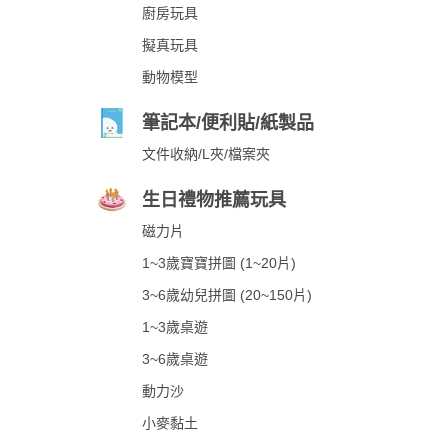
廚房玩具
擬真玩具
動物模型
筆記本/便利貼/紙製品
文件收納/L夾/檔案夾
生日禮物推薦玩具
磁力片
1~3歲寶寶拼圖 (1~20片)
3~6歲幼兒拼圖 (20~150片)
1~3歲桌遊
3~6歲桌遊
動力沙
小麥黏土