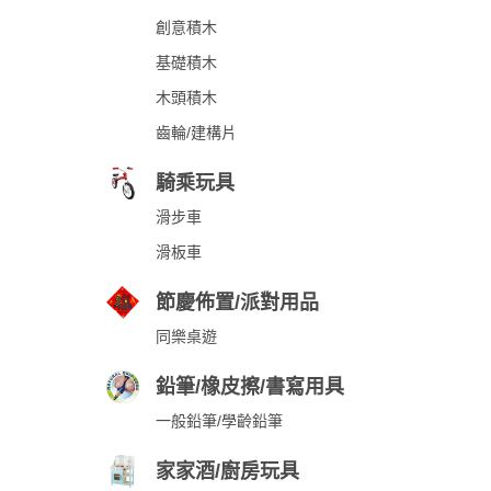
創意積木
基礎積木
木頭積木
齒輪/建構片
騎乘玩具
滑步車
滑板車
節慶佈置/派對用品
同樂桌遊
鉛筆/橡皮擦/書寫用具
一般鉛筆/學齡鉛筆
家家酒/廚房玩具