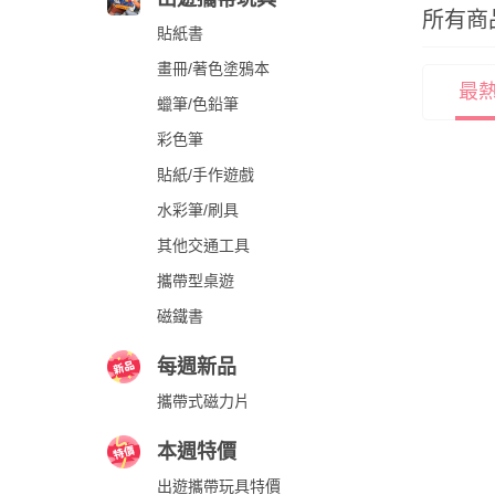
所有商
貼紙書
畫冊/著色塗鴉本
最
蠟筆/色鉛筆
彩色筆
貼紙/手作遊戲
水彩筆/刷具
其他交通工具
攜帶型桌遊
磁鐵書
每週新品
攜帶式磁力片
本週特價
出遊攜帶玩具特價