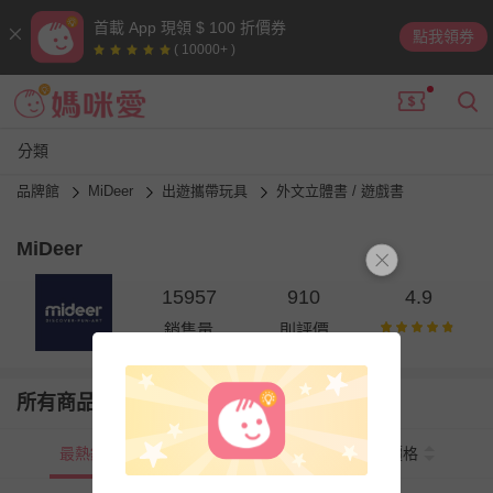
首載 App 現領 $ 100 折價券
點我領券
( 10000+ )
分類
品牌館
MiDeer
出遊攜帶玩具
外文立體書 / 遊戲書
MiDeer
15957
910
4.9
銷售量
則評價
所有商品
最熱銷
新上市
價格