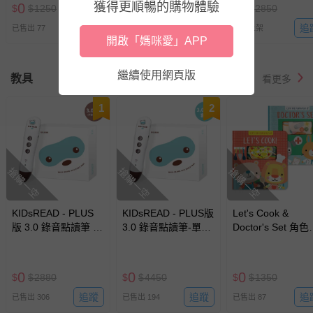
Seekers 認知學習英
(點讀筆需另購)
獲得更順暢的購物體驗
0
0
0
$
$
1250
$
$
3740
$
$
2850
文點讀練習本
追蹤
追蹤
追
已售出 77
已售出 3
最新上架
開啟「媽咪愛」APP
繼續使用網頁版
教具
看更多
1
2
搶購一空
搶購一空
搶購一空
KIDsREAD - PLUS
KIDsREAD - PLUS版
Let's Cook &
版 3.0 錄音點讀筆 -
3.0 錄音點讀筆-單筆
Doctor's Set 角
單筆 （不含錄音貼紙
套組
演遊戲書(點讀筆
等配件）
購)
0
0
0
$
$
2880
$
$
4450
$
$
1350
追蹤
追蹤
追
已售出 306
已售出 194
已售出 87