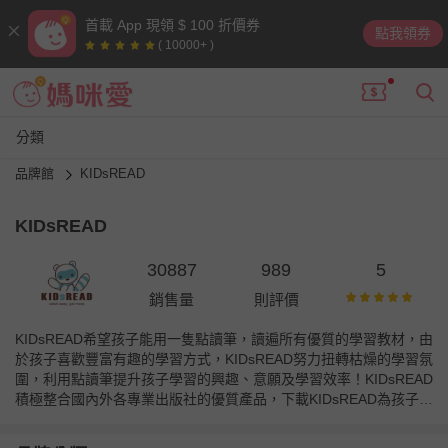
首載 App 現領 $ 100 折價券
點我領券
( 10000+ )
分類
品牌館
KIDsREAD
KIDsREAD
30887
989
5
銷售量
則評價
KIDsREAD希望孩子能用一隻點讀筆，讀遍所有優質的學習教材，由
於孩子喜歡豐富有趣的學習方式，KIDsREAD努力扭轉枯燥的學習氛
圍，利用點讀筆提升孩子學習的興趣、意願及學習效率！KIDsREAD
積極整合國內外各專業出版社的優質產品，下載KIDsREAD為孩子提
供的豐富學習資源到點讀筆中，就能讓快樂的有聲學習不間斷！