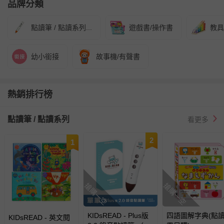
品牌分類
點讀筆 / 點讀系列...
遊戲書/操作書
教具
幼小銜接
故事機/有聲書
熱銷排行榜
點讀筆 / 點讀系列
看更多
2
1
搶購一空
搶購一空
KIDsREAD - Plus版
四語圖解字典(點
KIDsREAD - 英文閱