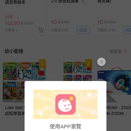
2.0 錄音點讀筆 （不
需另購)
讀音樂繪本
含錄音貼紙等配件）
62折
0
0
$
$
2490
$
$
1050
1190
$
$
1920
追蹤
追
已售出 1
已售出 2751
已售出 1615
幼小銜接
看更多
1
2
搶購一空
搶購一空
搶購一空
Little Skill Seekers
KIDsREAD - 【媽咪
KIDsREAD - ZO
認知學習英文點讀練
愛獨家優惠組合】
ZOOM ZOOM
習本(點讀筆需另購)
Plus版 2.0 錄音點讀
PHONICS CVC自
筆+Little Skill
拼音火箭-組合專
使用APP瀏覽