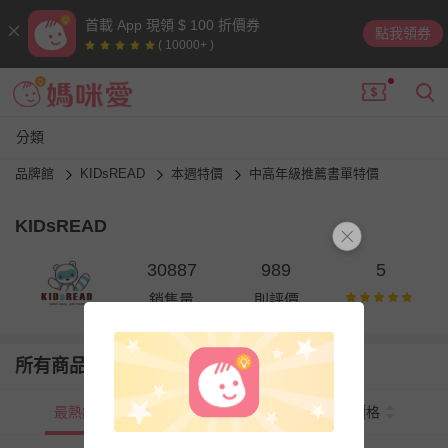
首載 App 現領 $ 100 折價券
點我領券
( 10000+ )
分類
品牌館
KIDsREAD
本週特價
中高年級推薦書單特價
KIDsREAD
30887
989
5
銷售量
則評價
所有商品
最熱銷
新上市
價格