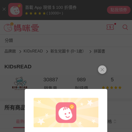
首載 App 現領 $ 100 折價券
點我領券
( 10000+ )
分類
品牌館
KIDsREAD
新生兒圖卡 (0~1歲）
拼圖書
KIDsREAD
30887
989
5
銷售量
則評價
所有商品
最熱銷
新上市
價格