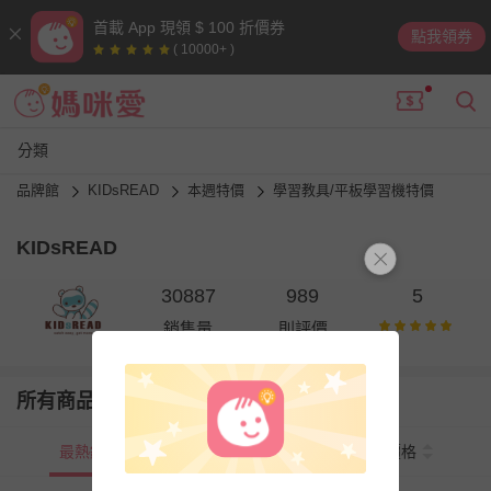
首載 App 現領 $ 100 折價券
點我領券
( 10000+ )
分類
品牌館
KIDsREAD
本週特價
學習教具/平板學習機特價
KIDsREAD
30887
989
5
銷售量
則評價
所有商品
最熱銷
新上市
價格