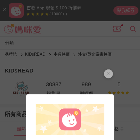
首載 App 現領 $ 100 折價券
點我領券
( 10000+ )
分類
品牌館
KIDsREAD
本週特價
外文/英文童書特價
KIDsREAD
30887
989
5
銷售量
則評價
所有商品
最熱銷
新上市
價格