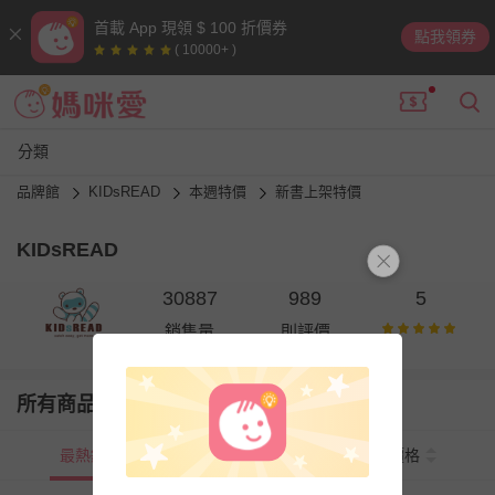
首載 App 現領 $ 100 折價券
點我領券
( 10000+ )
分類
品牌館
KIDsREAD
本週特價
新書上架特價
KIDsREAD
30887
989
5
銷售量
則評價
所有商品
最熱銷
新上市
價格