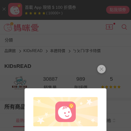
首載 App 現領 $ 100 折價券
點我領券
( 10000+ )
分類
品牌館
KIDsREAD
本週特價
ㄅㄆㄇ/字卡特價
KIDsREAD
30887
989
5
銷售量
則評價
所有商品
最熱銷
新上市
價格