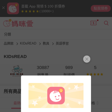
首載 App 現領 $ 100 折價券
點我領券
( 10000+ )
分類
品牌館
KIDsREAD
教具
英語學習
KIDsREAD
30887
989
5
銷售量
則評價
所有商品
最熱銷
新上市
價格