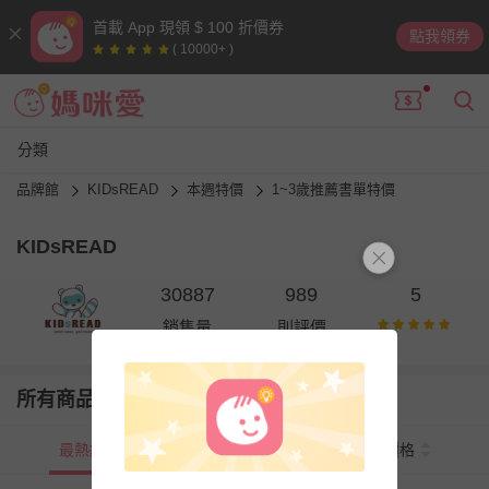
首載 App 現領 $ 100 折價券
點我領券
( 10000+ )
分類
品牌館
KIDsREAD
本週特價
1~3歲推薦書單特價
KIDsREAD
30887
989
5
銷售量
則評價
所有商品
最熱銷
新上市
價格