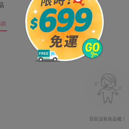
品
熱銷
新上市
價格
目前沒有商品喔！