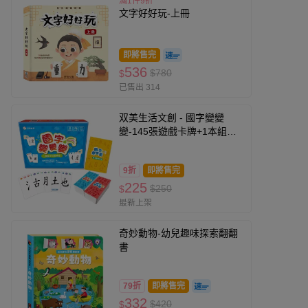
滿1件9折
文字好好玩-上冊
即將售完
536
$780
$
已售出 314
双美生活文創 - 國字變變
變-145張遊戲卡牌+1本組字
參考手冊
9折
即將售完
225
$250
$
最新上架
奇妙動物-幼兒趣味探索翻翻
書
79折
即將售完
332
$420
$