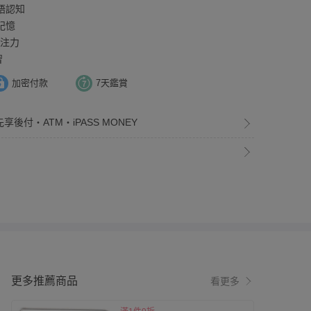
語認知
記憶
專注力
習
加密付款
7天鑑賞
享後付・ATM・iPASS MONEY
更多推薦商品
看更多