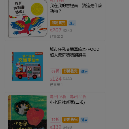
滿1件9折
我在我的書裡面！猜這是什麼
動物？
即將售完
267
$350
$
已售出 2
城市任務交通車繪本-FOOD
超人驚奇猜猜翻翻書
69折
即將售完
124
$180
$
已售出 1
滿2件95折，滿4件89折
小老鼠找新家(二版)
79折
即將售完
332
$420
$