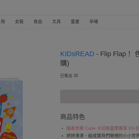
日用
女裝
食品
文具
童書
孕哺
KIDsREAD
-
Flip Fla
購)
已售出 30
商品特色
國泰世華 Cube 卡切換童樂匯享 5%
拼拼湊湊，組成寶貝們眼裡的小小世