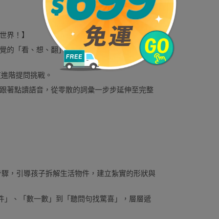
世界！】
覺的「看、想、翻」互動機制，帶領孩子從日常
 道進階提問挑戰。
跟著點讀語音，從零散的詞彙一步步延伸至完整
步驟，引導孩子拆解生活物件，建立紮實的形狀與
物件」、「數一數」到「聽問句找驚喜」，層層遞