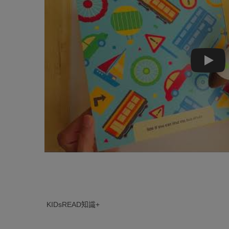
Play
KIDsREAD知識+