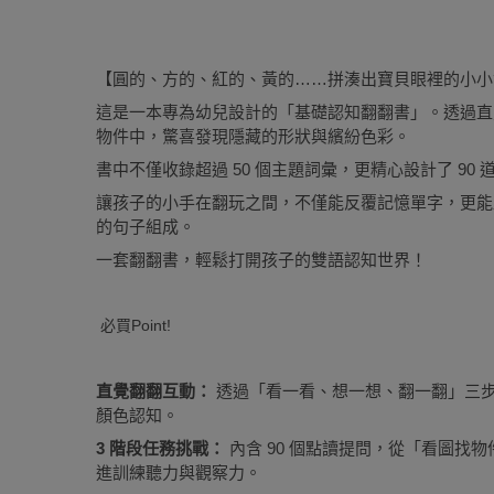
【圓的、方的、紅的、黃的……拼湊出寶貝眼裡的小小
這是一本專為幼兒設計的「基礎認知翻翻書」。透過直
物件中，驚喜發現隱藏的形狀與繽紛色彩。
書中不僅收錄超過 50 個主題詞彙，更精心設計了 90
讓孩子的小手在翻玩之間，不僅能反覆記憶單字，更能
的句子組成。
一套翻翻書，輕鬆打開孩子的雙語認知世界！
必買Point!
直覺翻翻互動：
透過「看一看、想一想、翻一翻」三
顏色認知。
3 階段任務挑戰：
內含 90 個點讀提問，從「看圖找
進訓練聽力與觀察力。