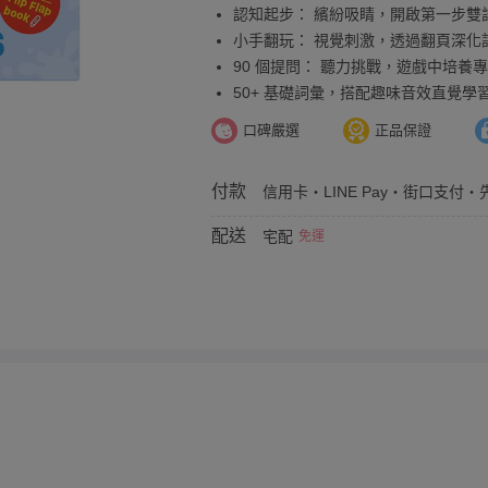
認知起步： 繽紛吸睛，開啟第一步雙
小手翻玩： 視覺刺激，透過翻頁深化
90 個提問： 聽力挑戰，遊戲中培養
50+ 基礎詞彙，搭配趣味音效直覺學
口碑嚴選
正品保證
付款
信用卡・LINE Pay・街口支付・先
配送
宅配
免運