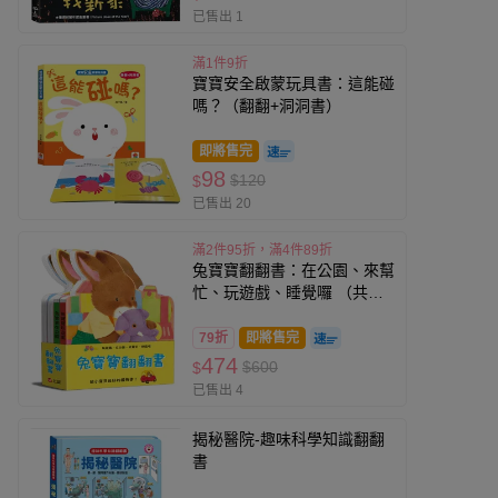
已售出 1
滿1件9折
寶寶安全啟蒙玩具書：這能碰
嗎？（翻翻+洞洞書）
即將售完
98
$120
$
已售出 20
滿2件95折，滿4件89折
兔寶寶翻翻書：在公園、來幫
忙、玩遊戲、睡覺囉 （共四
冊）
79折
即將售完
474
$600
$
已售出 4
揭秘醫院-趣味科學知識翻翻
書