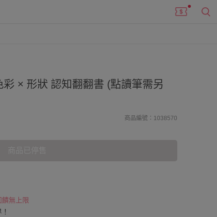
p！ 色彩 × 形狀 認知翻翻書 (點讀筆需另
商品編號：1038570
商品已停售
 回饋無上限
界！