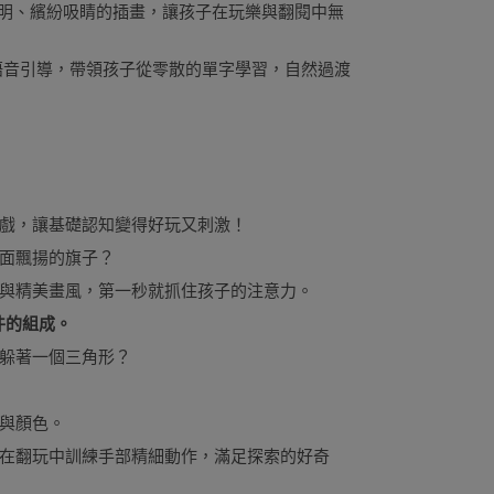
彩鮮明、繽紛吸睛的插畫，讓孩子在玩樂與翻閱中無
語音引導，帶領孩子從零散的單字學習，自然過渡
戲，讓基礎認知變得好玩又刺激！
面飄揚的旗子？
與精美畫風，第一秒就抓住孩子的注意力。
活物件的組成。
躲著一個三角形？
與顏色。
在翻玩中訓練手部精細動作，滿足探索的好奇