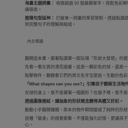
海量主題詞彙：
收錄超過 50 個基礎單字，搭配色
痛吸收。
進階句型延伸：
打破單一詞彙的學習限制，透過點讀
到完整句子的理解與組成。
內文導讀
翻開這本書，跟著點讀筆一起玩場「形狀大發現」的遊
先看一看左頁的漂亮插畫。這是一顆彩色的球、還是一
點擊物件，聽聽看它們的英文名字怎麼說。生動的色彩
「What shapes can you see?」引導孩子觀察生
在球的身上，是不是藏著一個圓形？在旗子裡，是不是
透過圖像連結，讓抽象的形狀概念變得具體又好記。
動動小手翻開機關，原本的物件瞬間變成了純粹的形狀
這種「變身」的視覺衝擊，不僅能強化記憶，更讓孩子
心。