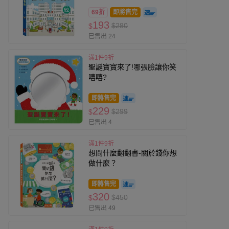
69折
即將售完
193
$280
$
已售出 24
滿1件9折
聖誕寶寶來了!哪張臉讓你笑
嘻嘻?
即將售完
229
$299
$
已售出 4
滿1件9折
想問什麼翻翻書-關於錢你想
做什麼？
即將售完
320
$450
$
已售出 49