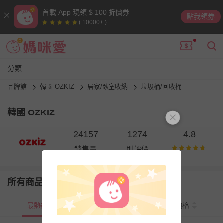
首載 App 現領 $ 100 折價券
點我領券
( 10000+ )
分類
品牌館
韓國 OZKIZ
居家/臥室收納
垃圾桶/回收桶
韓國 OZKIZ
24157
1274
4.8
銷售量
則評價
所有商品
最熱銷
新上市
價格