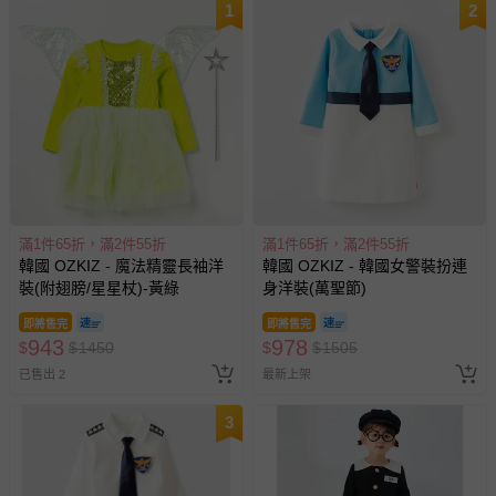
1
2
滿1件65折，滿2件55折
滿1件65折，滿2件55折
韓國 OZKIZ - 魔法精靈長袖洋
韓國 OZKIZ - 韓國女警裝扮連
裝(附翅膀/星星杖)-黃綠
身洋裝(萬聖節)
即將售完
即將售完
943
978
$
$
1450
$
$
1505
已售出 2
最新上架
3