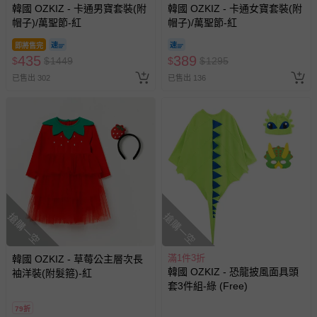
韓國 OZKIZ - 卡通男寶套裝(附
韓國 OZKIZ - 卡通女寶套裝(附
帽子)/萬聖節-紅
帽子)/萬聖節-紅
即將售完
435
389
$
$
1449
$
$
1295
已售出 302
已售出 136
搶購一空
搶購一空
滿1件3折
韓國 OZKIZ - 草莓公主層次長
韓國 OZKIZ - 恐龍披風面具頭
袖洋裝(附髮箍)-紅
套3件組-綠 (Free)
79折