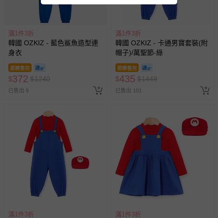
滿1件3折
滿1件3折
韓國 OZKIZ - 藍色鯊魚造型連
韓國 OZKIZ - 卡通男寶套裝(附
身衣
帽子)/萬聖節-綠
即將售完
即將售完
372
435
$
$
1240
$
$
1449
已售出 9
已售出 101
滿1件3折
滿1件3折