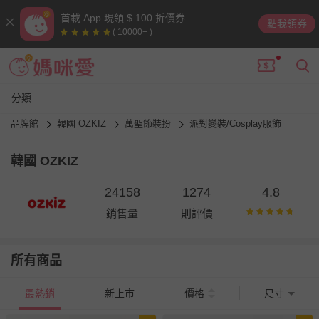
首載 App 現領 $ 100 折價券
點我領券
( 10000+ )
分類
品牌館
韓國 OZKIZ
萬聖節裝扮
派對變裝/Cosplay服飾
韓國 OZKIZ
24158
1274
4.8
銷售量
則評價
所有商品
最熱銷
新上市
價格
尺寸