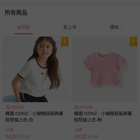
所有商品
最熱銷
新上市
價格
1
2
滿2件88折
滿2件88折
韓國 OZKIZ - 小蝴蝶結裝飾羅
韓國 OZKIZ - 小蝴蝶結裝飾羅
紋短袖上衣-白
紋短袖上衣-粉
58折
58折
420
420
$
$
720
$
$
720