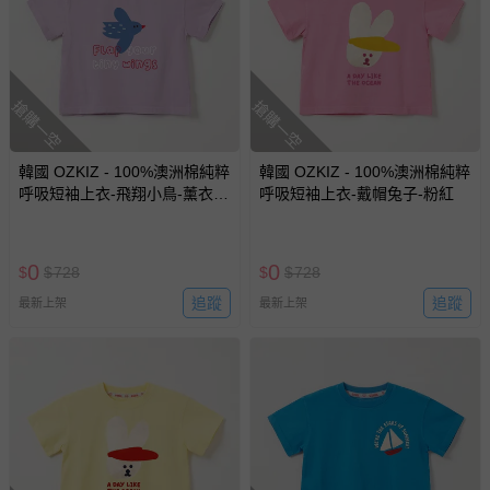
搶購一空
搶購一空
韓國 OZKIZ - 100%澳洲棉純粹
韓國 OZKIZ - 100%澳洲棉純粹
呼吸短袖上衣-飛翔小鳥-薰衣草
呼吸短袖上衣-戴帽兔子-粉紅
紫
0
0
$
$
728
$
$
728
追蹤
追蹤
最新上架
最新上架