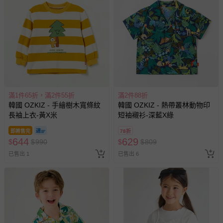
滿1件65折，滿2件55折
滿2件88折
韓國 OZKIZ - 手繪樹木寬條紋
韓國 OZKIZ - 熱帶叢林動物印
長袖上衣-黃X米
短袖襯衫-深藍X綠
即將售完
78折
644
629
$
$
990
$
$
809
已售出 1
已售出 6