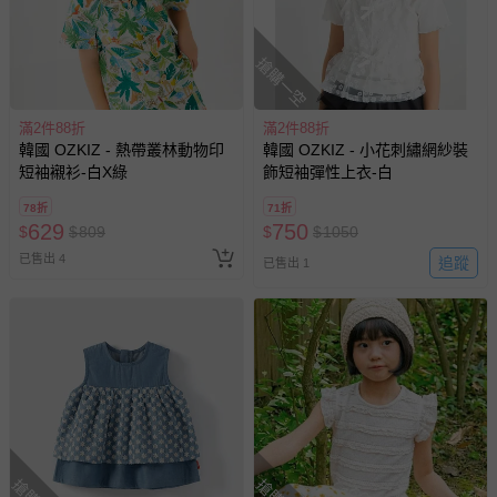
搶購一空
滿2件88折
滿2件88折
韓國 OZKIZ - 熱帶叢林動物印
韓國 OZKIZ - 小花刺繡網紗裝
短袖襯衫-白X綠
飾短袖彈性上衣-白
78折
71折
629
750
$
$
809
$
$
1050
已售出 4
追蹤
已售出 1