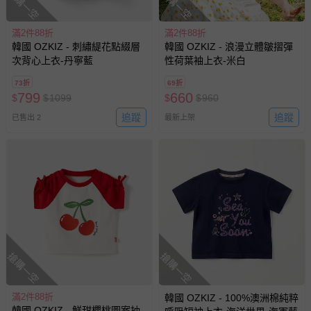
搶購一空
搶購一空
滿2件88折
滿2件88折
韓國 OZKIZ - 刺繡緹花點綴層
韓國 OZKIZ - 浪漫立體皺摺彈
次背心上衣-丹寧藍
性荷葉袖上衣-米白
73折
69折
799
660
$
$
1099
$
$
960
追蹤
追蹤
已售出 2
最新上架
搶購一空
搶購一空
滿2件88折
韓國 OZKIZ - 100%澳洲棉純粹
韓國 OZKIZ - 鮮甜櫻桃圖案抽