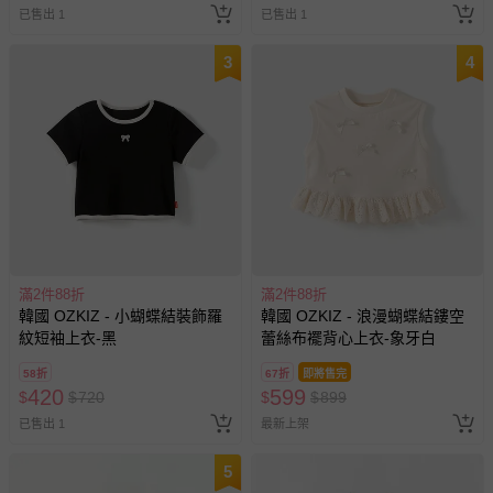
已售出 1
已售出 1
3
4
滿2件88折
滿2件88折
韓國 OZKIZ - 小蝴蝶結裝飾羅
韓國 OZKIZ - 浪漫蝴蝶結鏤空
紋短袖上衣-黑
蕾絲布襬背心上衣-象牙白
58折
67折
即將售完
420
599
$
$
720
$
$
899
已售出 1
最新上架
5