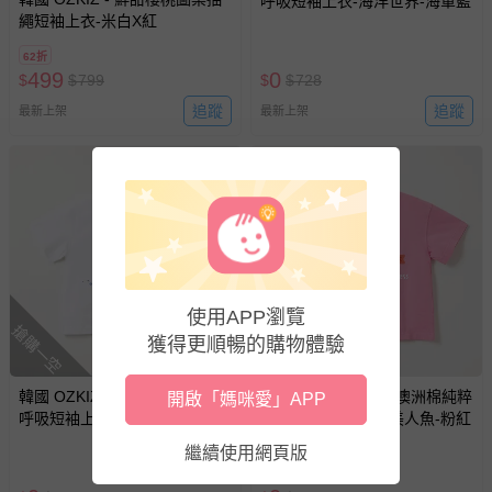
呼吸短袖上衣-海洋世界-海軍藍
繩短袖上衣-米白X紅
62折
499
0
$
$
799
$
$
728
追蹤
追蹤
最新上架
最新上架
使用APP瀏覽
搶購一空
搶購一空
獲得更順暢的購物體驗
韓國 OZKIZ - 100%澳洲棉純粹
韓國 OZKIZ - 100%澳洲棉純粹
開啟「媽咪愛」APP
呼吸短袖上衣-海洋世界-白
呼吸短袖上衣-公主美人魚-粉紅
繼續使用網頁版