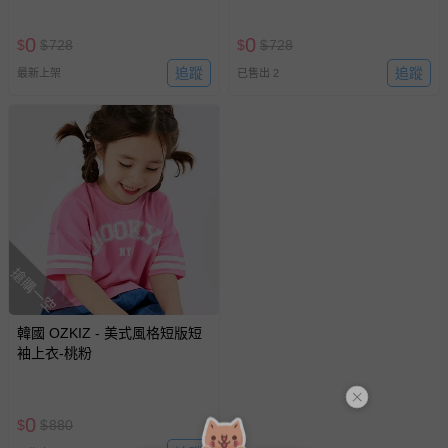
0
0
$
$
728
$
$
728
追蹤
追蹤
最新上架
已售出 2
搶購一空
韓國 OZKIZ - 美式風格短版短
袖上衣-桃粉
0
$
$
880