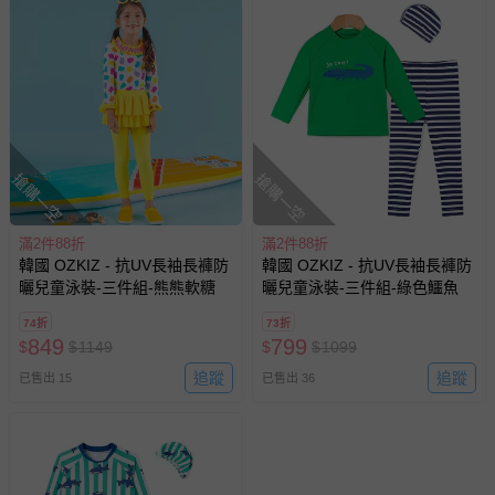
搶購一空
搶購一空
滿2件88折
滿2件88折
韓國 OZKIZ - 抗UV長袖長褲防
韓國 OZKIZ - 抗UV長袖長褲防
曬兒童泳裝-三件組-熊熊軟糖
曬兒童泳裝-三件組-綠色鱷魚
74折
73折
849
799
$
$
1149
$
$
1099
追蹤
追蹤
已售出 15
已售出 36