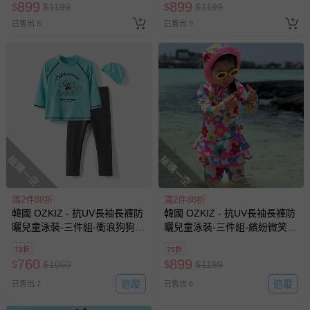
899
899
$
$
1199
$
$
1199
已售出 8
已售出 9
搶購一空
搶購一空
滿2件88折
滿2件88折
韓國 OZKIZ - 抗UV長袖長褲防
韓國 OZKIZ - 抗UV長袖長褲防
曬兒童泳裝-三件組-衝浪狗狗-
曬兒童泳裝-三件組-繽紛微笑花
薄荷藍X深灰
朵
72折
75折
760
899
$
$
1060
$
$
1199
追蹤
追蹤
已售出 7
已售出 6