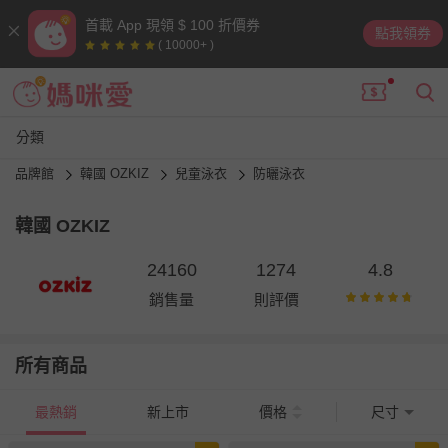
首載 App 現領 $ 100 折價券
點我領券
( 10000+ )
分類
品牌館
韓國 OZKIZ
兒童泳衣
防曬泳衣
韓國 OZKIZ
24160
1274
4.8
銷售量
則評價
所有商品
最熱銷
新上市
價格
尺寸