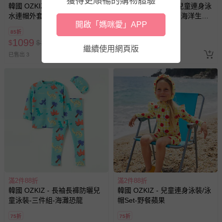
獲得更順暢的購物體驗
韓國 OZKIZ - 抗UV遮陽防曬玩
韓國 OZKIZ - 抗UV兒童連身泳
水連帽外套-象牙白X淺粉
裝/遮脖泳帽Set-萌萌海洋生物-
開啟「媽咪愛」APP
粉
85折
78折
1099
1049
$
$
1299
$
$
1349
繼續使用網頁版
已售出 3
已售出 5
滿2件88折
滿2件88折
韓國 OZKIZ - 長袖長褲防曬兒
韓國 OZKIZ - 兒童連身泳裝/泳
童泳裝-三件組-海灘恐龍
帽Set-野餐蘋果
75折
75折