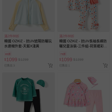
滿2件88折
滿2件88折
韓國 OZKIZ - 抗UV遮陽防曬玩
韓國 OZKIZ - 抗UV長袖長褲防
水連帽外套-天藍X淺黃
曬兒童泳裝-三件組-荷葉襬彩繪
花園-白
85折
79折
1099
1099
$
$
1299
$
$
1399
已售出 3
已售出 1