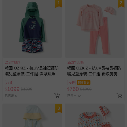
1
2
滿2件88折
滿2件88折
韓國 OZKIZ - 抗UV長袖短褲防
韓國 OZKIZ - 抗UV長袖長褲防
曬兒童泳裝-三件組-漂浮鱷魚-
曬兒童泳裝-三件組-衝浪狗狗-
綠X深藍
粉
79折
72折
即將售完
1099
760
$
$
1399
$
$
1060
已售出 5
已售出 12
3