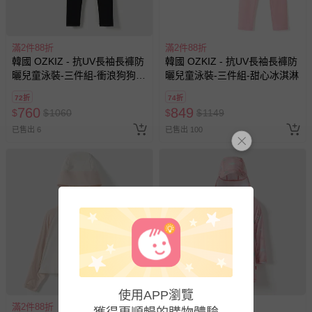
滿2件88折
滿2件88折
韓國 OZKIZ - 抗UV長袖長褲防
韓國 OZKIZ - 抗UV長袖長褲防
曬兒童泳裝-三件組-衝浪狗狗-
曬兒童泳裝-三件組-甜心冰淇淋
森林綠X黑
72折
74折
760
849
$
$
1060
$
$
1149
已售出 6
已售出 100
使用APP瀏覽
滿2件88折
滿2件88折