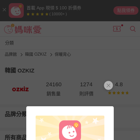
首載 App 現領 $ 100 折價券
點我領券
( 10000+ )
分類
品牌館
韓國 OZKIZ
保暖背心
韓國 OZKIZ
24160
1274
4.8
銷售量
則評價
品牌分類
所有商品