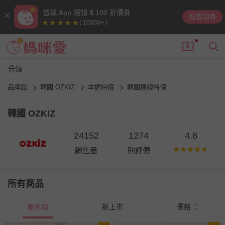
首載 App 現領 $ 100 折價券
點我領券
( 10000+ )
分類
品牌館
韓國 OZKIZ
本週特價
韓國連線特價
韓國 OZKIZ
24152
1274
4.8
銷售量
則評價
所有商品
最熱銷
新上市
價格