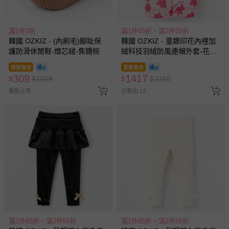
滿1件3折
滿1件65折，滿2件55折
韓國 OZKIZ - (內刷毛)腳趾保
韓國 OZKIZ - 童趣印花內裡加
護防滑休閒鞋-燈芯絨-焦糖棕
絨科技羽絨防風連帽外套-花朵-
淡粉
即將售完
即將售完
309
1417
$
$
1029
$
$
2180
最新上架
已售出 12
滿1件65折，滿2件55折
滿1件65折，滿2件55折