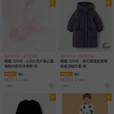
1
2
滿1件65折，滿2件55折
滿1件65折，滿2件55折
韓國 OZKIZ - (LED)亮片愛心魔
韓國 OZKIZ - 棉花糖蓬鬆連帽
鬼氈內刷毛休閒鞋-粉
長版羽絨外套-紫
即將售完
即將售完
1274
1241
$
$
1960
$
$
1909
已售出 1
已售出 1
3
4