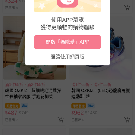
324
741
$
$
1080
$
$
1140
已售出 4
已售出 7
使用APP瀏覽
獲得更順暢的購物體驗
開啟「媽咪愛」APP
繼續使用網頁版
滿1件65折，滿2件55折
滿1件65折，滿2件55折
韓國 OZKIZ - 超細絨毛混織彈
韓國 OZKIZ - (LED)恐龍魔鬼氈
性長袖家居服-手繪花椰菜
運動鞋-藍
即將售完
即將售完
487
962
$
$
749
$
$
1480
已售出 7
已售出 6