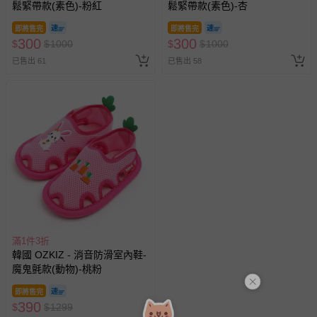
鬆緊帶款(素色)-粉紅
鬆緊帶款(素色)-杏
即將售完
即將售完
300
300
$
$
1000
$
$
1000
已售出 61
已售出 58
滿1件3折
韓國 OZKIZ - 消音防滑室內鞋-
魔鬼氈款(動物)-桃粉
即將售完
390
$
$
1299