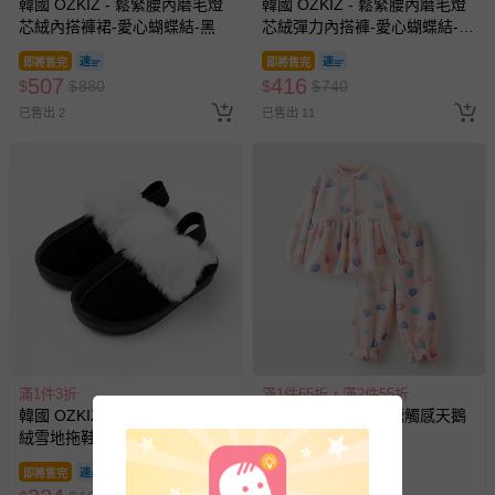
韓國 OZKIZ - 鬆緊腰內磨毛燈
韓國 OZKIZ - 鬆緊腰內磨毛燈
芯絨內搭褲裙-愛心蝴蝶結-黑
芯絨彈力內搭褲-愛心蝴蝶結-象
牙白
即將售完
即將售完
507
416
$
$
880
$
$
740
已售出 2
已售出 11
滿1件3折
滿1件65折，滿2件55折
韓國 OZKIZ - 冬日暖呼呼毛絨
韓國 OZKIZ - 棉花糖觸感天鵝
絨雪地拖鞋-黑
絨家居服-愛心-粉
即將售完
即將售完