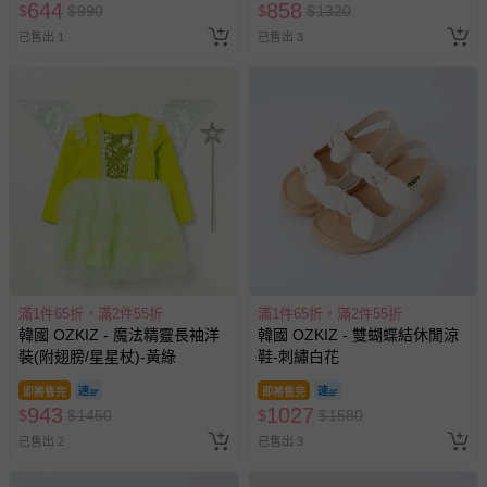
644
858
$
$
990
$
$
1320
已售出 1
已售出 3
滿1件65折，滿2件55折
滿1件65折，滿2件55折
韓國 OZKIZ - 魔法精靈長袖洋
韓國 OZKIZ - 雙蝴蝶結休閒涼
裝(附翅膀/星星杖)-黃綠
鞋-刺繡白花
即將售完
即將售完
943
1027
$
$
1450
$
$
1580
已售出 2
已售出 3