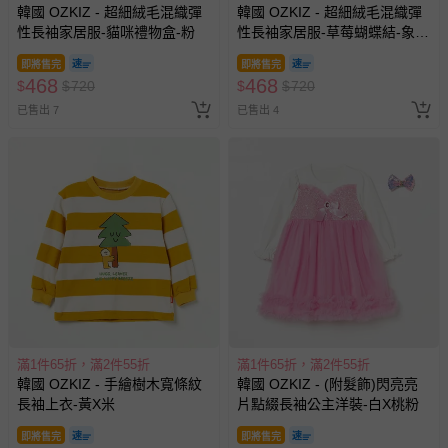
韓國 OZKIZ - 超細絨毛混織彈
韓國 OZKIZ - 超細絨毛混織彈
性長袖家居服-貓咪禮物盒-粉
性長袖家居服-草莓蝴蝶結-象牙
白
即將售完
即將售完
468
468
$
$
720
$
$
720
已售出 7
已售出 4
滿1件65折，滿2件55折
滿1件65折，滿2件55折
韓國 OZKIZ - 手繪樹木寬條紋
韓國 OZKIZ - (附髮飾)閃亮亮
長袖上衣-黃X米
片點綴長袖公主洋裝-白X桃粉
即將售完
即將售完