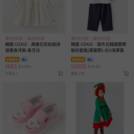
滿1件65折，滿2件55折
滿1件65折，滿2件55折
韓國 OZKIZ - 典雅花形紋路拼
韓國 OZKIZ - 兩件式韓國警察
接連身洋裝-象牙白
裝扮套裝(萬聖節)-白X海軍藍
即將售完
即將售完
881
1005
$
$
1356
$
$
1546
已售出 4
最新上架