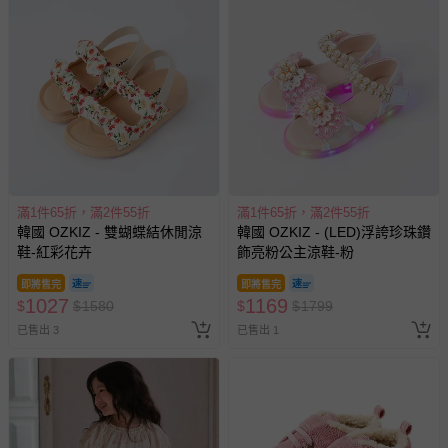
滿1件65折，滿2件55折
滿1件65折，滿2件55折
韓國 OZKIZ - 雙蝴蝶結休閒涼
韓國 OZKIZ - (LED)浮誇珍珠鑽
鞋-紅彩花卉
飾亮粉公主涼鞋-粉
即將售完
即將售完
1027
1169
$
$
1580
$
$
1799
已售出 3
已售出 1