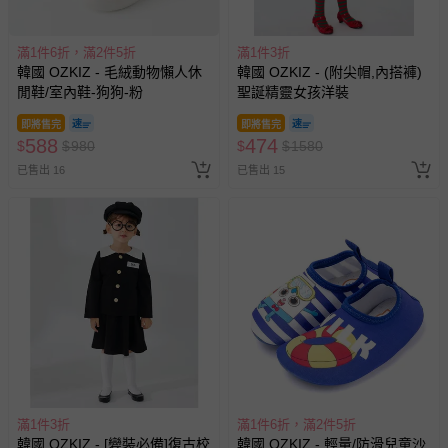
滿1件6折，滿2件5折
滿1件3折
韓國 OZKIZ - 毛絨動物懶人休
韓國 OZKIZ - (附尖帽,內搭褲)
閒鞋/室內鞋-狗狗-粉
聖誕精靈女孩洋裝
即將售完
即將售完
588
474
$
$
980
$
$
1580
已售出 16
已售出 15
滿1件3折
滿1件6折，滿2件5折
韓國 OZKIZ - [變裝必備]復古校
韓國 OZKIZ - 輕量/防滑兒童沙