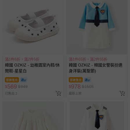
滿1件6折，滿2件5折
滿1件65折，滿2件55折
韓國 OZKIZ - 幼稚園室內鞋/休
韓國 OZKIZ - 韓國女警裝扮連
閒鞋-星星白
身洋裝(萬聖節)
即將售完
即將售完
569
978
$
$
949
$
$
1505
已售出 2
最新上架