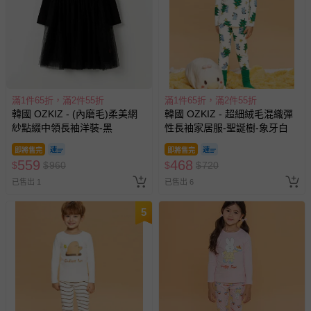
滿1件65折，滿2件55折
滿1件65折，滿2件55折
韓國 OZKIZ - (內磨毛)柔美網
韓國 OZKIZ - 超細絨毛混織彈
紗點綴中領長袖洋裝-黑
性長袖家居服-聖誕樹-象牙白
即將售完
即將售完
559
468
$
$
960
$
$
720
已售出 1
已售出 6
5