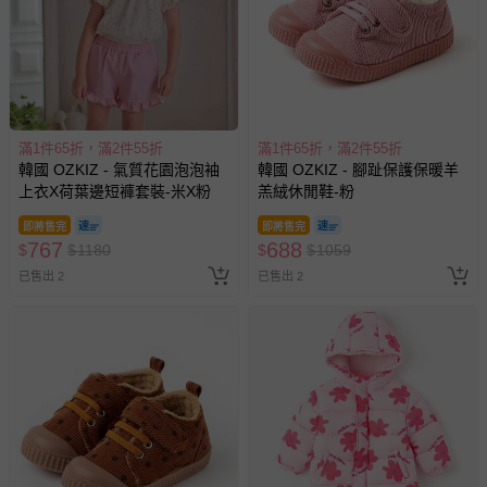
滿1件65折，滿2件55折
滿1件65折，滿2件55折
韓國 OZKIZ - 氣質花園泡泡袖
韓國 OZKIZ - 腳趾保護保暖羊
上衣X荷葉邊短褲套裝-米X粉
羔絨休閒鞋-粉
即將售完
即將售完
767
688
$
$
1180
$
$
1059
已售出 2
已售出 2