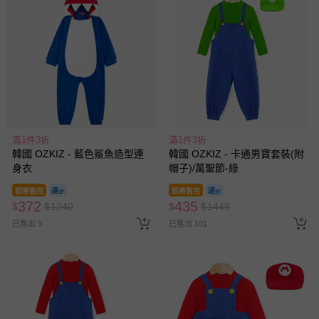
滿1件3折
滿1件3折
韓國 OZKIZ - 藍色鯊魚造型連
韓國 OZKIZ - 卡通男寶套裝(附
身衣
帽子)/萬聖節-綠
即將售完
即將售完
372
435
$
$
1240
$
$
1449
已售出 9
已售出 101