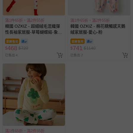
滿1件65折，滿2件55折
滿1件65折，滿2件55折
韓國 OZKIZ - 超細絨毛混織彈
韓國 OZKIZ - 棉花糖觸感天鵝
性長袖家居服-草莓蝴蝶結-象牙
絨家居服-愛心-粉
白
即將售完
即將售完
468
741
$
$
720
$
$
1140
已售出 4
已售出 7
滿1件65折，滿2件55折