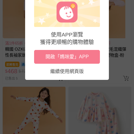
使用APP瀏覽
獲得更順暢的購物體驗
滿1件65折，滿2件55折
滿1件65折，滿2件55折
韓國 OZKIZ - 超細絨毛混織彈
韓國 OZKIZ - 超細絨毛混織彈
性長袖家居服-兔子甜點-粉
性長袖家居服-貓咪禮物盒-粉
開啟「媽咪愛」APP
即將售完
即將售完
468
468
$
$
720
繼續使用網頁版
$
$
720
已售出 5
已售出 7