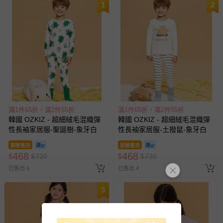
1
2
滿1件65折，滿2件55折
滿1件65折，滿2件55折
韓國 OZKIZ - 超細絨毛混織彈
韓國 OZKIZ - 超細絨毛混織彈
性長袖家居服-聖誕樹-象牙白
性長袖家居服-土撥鼠-象牙白
即將售完
即將售完
468
468
$
$
720
$
$
720
已售出 6
已售出 4
3