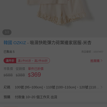
1/2
韓國 OZKIZ
-
吸濕快乾彈力荷葉邊家居服-米杏
已售出 5
商品編號：1037407
進團購
滿件折
滿1件95折，滿2件88折
市售價
促銷價
單件已折價
369
$
688
388
$
$
尺碼
100號 [95~100cm]、110號 [100~110cm]、120號 [110~120cm]、130號 [120~130cm]、140號 [130~140cm]
預購
付款後 10~20 個工作天 出貨