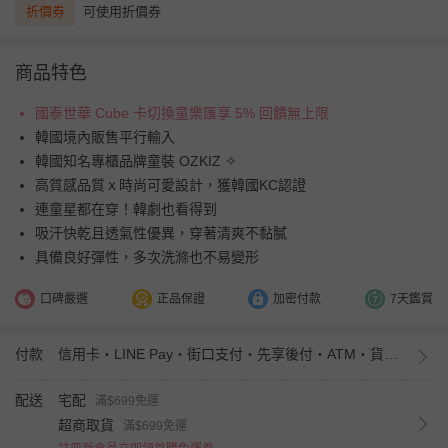
折價券
可使用折價券
商品特色
國泰世華 Cube 卡切換童樂匯享 5% 回饋無上限
韓國境內販售平行輸入
韓國知名專櫃品牌童裝 OZKIZ ✧
高質感品質ｘ時尚可愛設計，獲韓國KC認證
連童星都在穿！韓劇也看得到
吸汗快乾且透氣性優異，穿著清爽不黏膩
具備良好彈性，多次洗滌也不易變形
口碑嚴選
正品保證
加密付款
7天鑑賞
付款
信用卡・LINE Pay・街口支付・先享後付・ATM・貨到付款・iPASS MONEY
配送
宅配
滿$699免運
超商取貨
滿$699免運