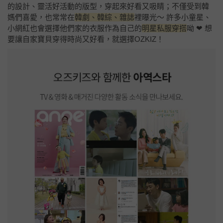
的設計、靈活好活動的版型，穿起來好看又吸睛；不僅受到韓
媽們喜愛，也常常在
韓劇、韓綜、雜誌
裡曝光～ 許多小童星、
小網紅也會選擇他們家的衣服作為自己的
明星私服穿搭
呦 ❤ 想
要讓自家寶貝穿得時尚又好看，就選擇OZKIZ！