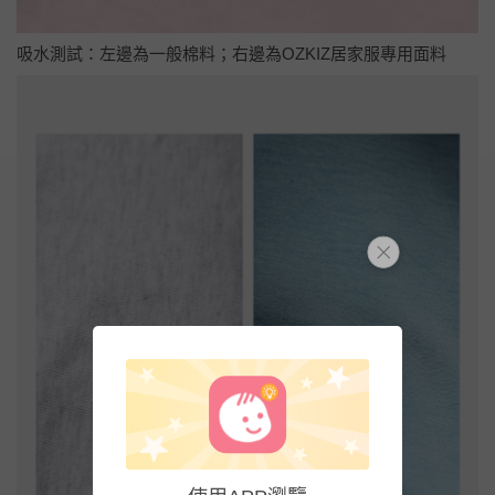
吸水測試：左邊為一般棉料；右邊為OZKIZ居家服專用面料