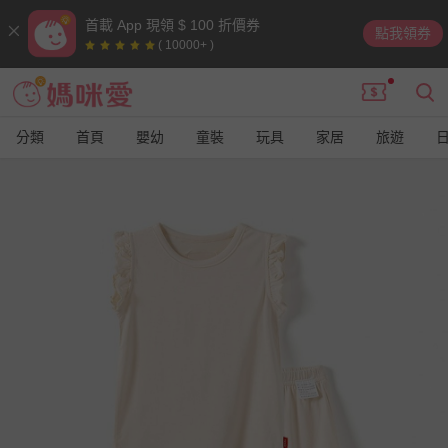
首載 App 現領 $ 100 折價券
點我領券
( 10000+ )
分類
首頁
嬰幼
童裝
玩具
家居
旅遊