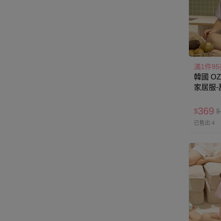
滿1件9
韓國 OZ
家居服-
369
$
$
已售出 4