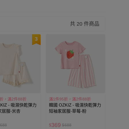
共 20 件商品
3
5折，滿2件88折
滿1件95折，滿2件88折
KIZ - 吸濕快乾彈力
韓國 OZKIZ - 吸濕快乾彈力
家居服-米杏
短袖家居服-草莓-粉
369
688
$
$
688