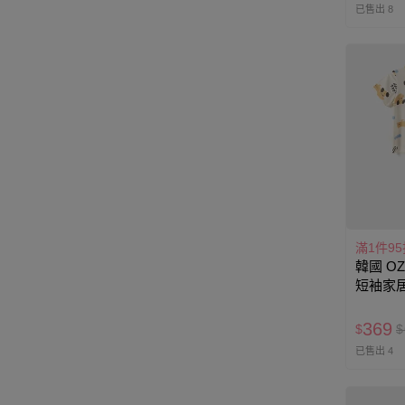
已售出 8
滿1件9
韓國 OZ
短袖家居
白
369
$
$
已售出 4