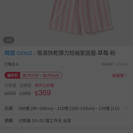
1/3
韓國 OZKIZ
-
吸濕快乾彈力短袖家居服-草莓-粉
已售出 8
商品編號：1037417
進團購
滿件折
滿1件95折，滿2件88折
市售價
促銷價
單件已折價
369
$
688
388
$
$
尺碼
100號 [95~100cm]、110號 [100~110cm]、120號 [110~120cm]、130號 [120~130cm]、140號 [130~140cm]
預購
付款後 10~20 個工作天 出貨