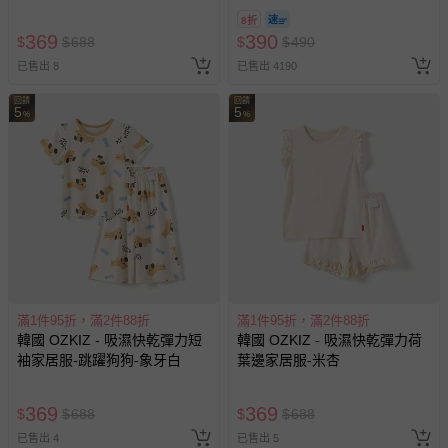
做對照。
8/30 (電子票券，於展期現場憑
8折
3. 第一次穿之前，建議單獨手洗。
訂單編號兌換，逾期作廢) (大
369
390
$
$
688
$
$
490
4. 建議以冷水清洗，以免造成移染或掉色。
人小孩均一價(3歲以上需購票))
已售出 8
已售出 4190
5. 若含牛仔布、有色布料容易互相染色，請分開或單獨洗滌，
以免相互移染。請使用中性洗劑。浸泡時間不宜過長。
回饋
回饋
5
5
6. 衣物若含圖案、印花等設計均建議手洗；如需機洗，請務必
%
%
將衣服翻面放入洗衣網、再放洗衣機，以免刮損圖樣。（若有
標註不可機洗或乾洗，請勿機洗、乾洗）
7. 請勿使用漂白劑、螢光增白劑及衣物柔軟劑，以免破壞布料
或導致掉色。
8. 洗滌後立刻晾乾，勿使用烘衣機。過分烘乾可能會破壞織物
纖維、導致衣物收縮。如有熨燙需求，請低溫熨燙。
9. 每件商品於拍攝時均力求忠實呈現，但因每台電腦、手機或
平板等設備之螢幕亮度、解析度不同，可能會有些許色差，謝
謝媽咪爸比們的體諒。
滿1件95折，滿2件88折
滿1件95折，滿2件88折
韓國 OZKIZ - 吸濕快乾彈力短
韓國 OZKIZ - 吸濕快乾彈力荷
退換貨須知
袖家居服-跳躍狗狗-象牙白
葉邊家居服-米杏
您所購買的商品享有7天的鑑賞期／猶豫期權益，但此期間
並非試用期，您所退回的商品必須是未經使用的全新狀態，
369
369
包含完整包裝、配件、說明文件及贈品等。
$
$
688
$
$
688
已售出 4
已售出 5