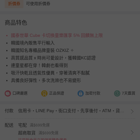
折價券
可使用折價券
商品特色
國泰世華 Cube 卡切換童樂匯享 5% 回饋無上限
韓國境內販售平行輸入
韓國知名專櫃品牌童裝 OZKIZ ✧
高質感品質ｘ時尚可愛設計，獲韓國KC認證
連童星都在穿！韓劇也看得到
吸汗快乾且透氣性優異，穿著清爽不黏膩
具備良好彈性，多次洗滌也不易變形
口碑嚴選
正品保證
加密付款
7天鑑賞
付款
信用卡・LINE Pay・街口支付・先享後付・ATM・貨到付款・iPASS MONEY
配送
宅配
滿$699免運
超商取貨
滿$699免運