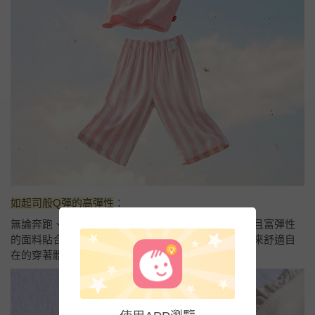
如起司般Q彈的高彈性
：
無論奔跑、翻滾、歡笑或入睡的每一刻，都能以柔軟且富彈性
的面料貼合身體，隨著孩子的每個動作自然延展，帶來舒適自
在的穿著體驗。