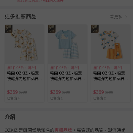
註冊新會員立即領首購免運券
更多推薦商品
看更多
回饋
回饋
回饋
5
5
5
%
%
%
滿1件95折，滿2件88折
滿1件95折，滿2件88折
滿1件95折，滿2件88折
韓國 OZKIZ - 吸濕
韓國 OZKIZ - 吸濕
韓國 OZKIZ - 吸濕
快乾彈力短袖家居
快乾彈力短袖家居
快乾彈力短袖家居
服-跳躍狗狗-象牙白
服-海狗-天藍
服-鴨鴨足球-米X橘
$
369
$
369
$
369
688
688
688
$
$
$
已售出 4
已售出 1
已售出 2
介紹
OZKIZ 是韓國當地知名的
專櫃品牌
，高質感的品質、潮流時尚