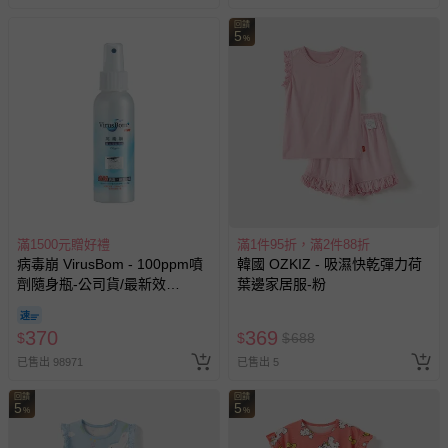
如需退換貨，請於收到商品7天（含例假日內提出），如為
回饋
5
瑕疵退換貨所產生的運費，將由媽咪愛負責處理，若非瑕疵
%
退貨，您可至『查詢訂單』>『已出貨』中查詢該筆訂單，
並點選『我要退貨』即可進行申請。若有相關退貨問題，請
至媽咪愛
LINE@客服ID: @mamilove
我們將依序為您處理
與服務，謝謝。
針對滿件折/滿額贈…等活動，如因部份退貨，而該訂單保
留商品未達活動門檻，將以原價計算，活動贈品亦需一併退
回。
滿1500元贈好禮
滿1件95折，滿2件88折
病毒崩 VirusBom - 100ppm噴
韓國 OZKIZ - 吸濕快乾彈力荷
部分商品依據消費者保護法的規定，不適用七天鑑賞期/猶
劑隨身瓶-公司貨/最新效
葉邊家居服-粉
豫期範圍：
期-100ml
易於腐敗、保存期限較短或解約時即將逾期（例如生鮮
370
369
$
$
$
688
商品、食品等）。
已售出 98971
已售出 5
客製化商品（例如客製生日書、姓名貼等）。
報紙、期刊或雜誌（惟書籍如經拆封、使用，則酌收整
回饋
回饋
5
5
%
%
新費用）。