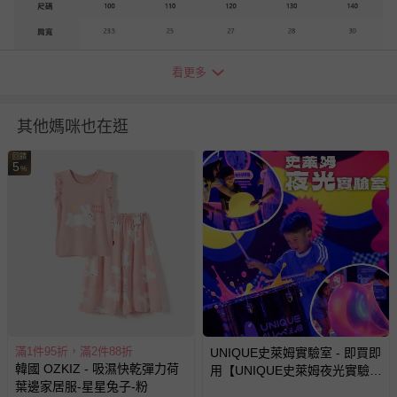
看更多
其他媽咪也在逛
下著
回饋
5
%
貼心小叮嚀
1. 尺寸表單位皆為公分(cm)，實際尺寸會因布料彈性、水洗、
測量起迄點等因素略有誤差。
滿1件95折，滿2件88折
UNIQUE史萊姆實驗室 - 即買即
2. 每個尺寸的月數和建議年齡僅供參考，體重和體型可能會根
韓國 OZKIZ - 吸濕快乾彈力荷
用【UNIQUE史萊姆夜光實驗室
據寶寶的生長發育而有所不同，建議參考寶貝現有的衣物尺寸
葉邊家居服-星星兔子-粉
@ 台北科教館 】2026/6/11-