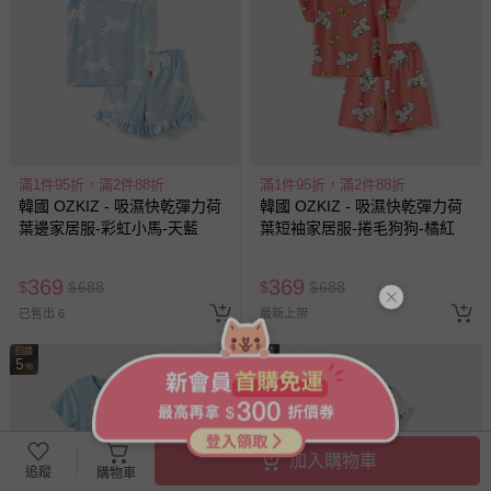
經消費者拆封之影音商品或電腦軟體（例如 DVD、CD
等）。
非以有形媒介提供之數位內容或一經提供即為完成之線
上服務，經消費者事先同意始提供（例如線上課程、遊
戲或活動點數等）。
已拆封之以下類型商品：
-個人衛生用品（例如尿布、貼身衣物、泳裝、襪子、地
滿1件95折，滿2件88折
滿1件95折，滿2件88折
墊、寢具類等）。
韓國 OZKIZ - 吸濕快乾彈力荷
韓國 OZKIZ - 吸濕快乾彈力荷
-新生兒親膚衣物（嬰幼兒包巾與背巾、包屁衣、學習
葉邊家居服-彩虹小馬-天藍
葉短袖家居服-捲毛狗狗-橘紅
褲、紗布衣等）。
-接觸性孕哺產品（奶嘴、奶瓶、擠乳器、哺乳衣、托腹
369
369
帶束縛衣、餐搖椅等）。
$
$
688
$
$
688
-其他原廠盒裝商品封口處已貼上「不可拆封」，或具警
已售出 6
最新上架
示字句等說明貼紙、封條者。
回饋
回饋
5
5
國際航空、客運、訂房等服務。
%
%
相關的退換貨辦理流程，可詳見：
退換貨 & 退款問題
加入購物車
追蹤
購物車
其他常見問題：