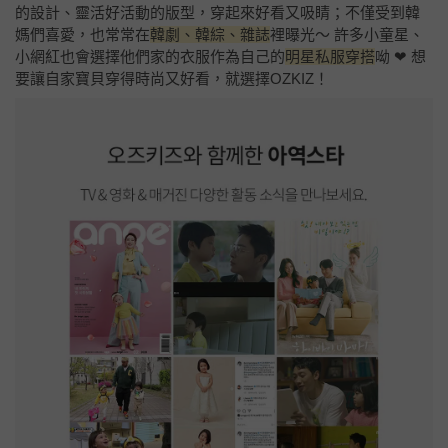
的設計、靈活好活動的版型，穿起來好看又吸睛；不僅受到韓
媽們喜愛，也常常在
韓劇、韓綜、雜誌
裡曝光～ 許多小童星、
小網紅也會選擇他們家的衣服作為自己的
明星私服穿搭
呦 ❤ 想
要讓自家寶貝穿得時尚又好看，就選擇OZKIZ！