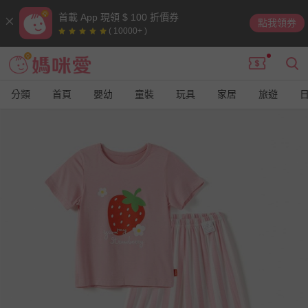
首載 App 現領 $ 100 折價券
點我領券
( 10000+ )
分類
首頁
嬰幼
童裝
玩具
家居
旅遊